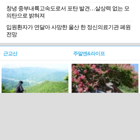
창녕 중부내륙고속도로서 포탄 발견…살상력 없는 모
의탄으로 밝혀져
입원환자가 연달아 사망한 울산 한 정신의료기관 폐원
전망
근교산
주말엔&라이프
근교산&그너머…상주·문경
폭염보다 더 뜨거워라…100
청화산~시루봉
일을 붉게 불태울 ‘선비정신’
피었네