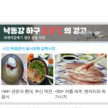
시인 최원준의 음식문화 잡학사전
<84> 관문과 환대, 부산 역전
<83> 여름 제주, 벤자리와 독
음식
가시치