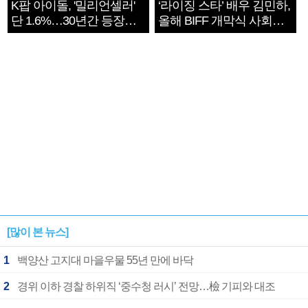
K팝 아이돌, '밀리언셀러'
‘라이징 스타’ 배우 김민하,
단 1.6%…30년간 등장
올해 BIFF 개막식 사회자
1182개팀 전수조사
확정
[많이 본 뉴스]
1
백양산 고지대 마을우물 55년 만에 바닥
2
경위 이하 경찰 하위직 ‘중수청 러시’ 전망…檢 기피와 대조