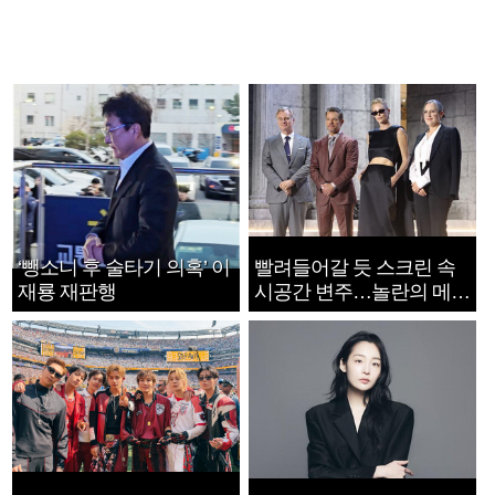
‘뺑소니 후 술타기 의혹’ 이
빨려들어갈 듯 스크린 속
재룡 재판행
시공간 변주…놀란의 메시
지는 ‘전쟁 속죄’