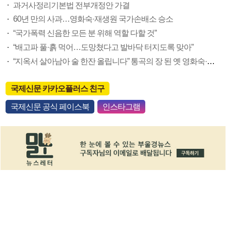
과거사정리기본법 전부개정안 가결
60년 만의 사과…영화숙·재생원 국가손배소 승소
“국가폭력 신음한 모든 분 위해 역할 다할 것”
“배고파 풀·흙 먹어…도망쳤다고 발바닥 터지도록 맞아”
“지옥서 살아남아 술 한잔 올립니다” 통곡의 장 된 옛 영화숙·재생원 터
국제신문 카카오플러스 친구
국제신문 공식 페이스북
인스타그램