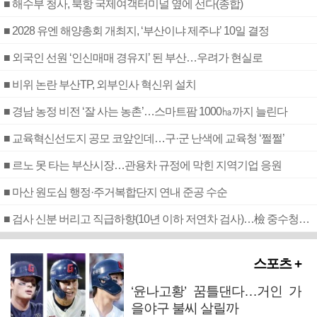
■ 해수부 청사, 북항 국제여객터미널 옆에 선다(종합)
■ 2028 유엔 해양총회 개최지, ‘부산이냐 제주냐’ 10일 결정
■ 외국인 선원 ‘인신매매 경유지’ 된 부산…우려가 현실로
■ 비위 논란 부산TP, 외부인사 혁신위 설치
■ 경남 농정 비전 ‘잘 사는 농촌’…스마트팜 1000㏊까지 늘린다
■ 교육혁신선도지 공모 코앞인데…구·군 난색에 교육청 ‘쩔쩔’
■ 르노 못 타는 부산시장…관용차 규정에 막힌 지역기업 응원
■ 마산 원도심 행정·주거복합단지 연내 준공 수순
■ 검사 신분 버리고 직급하향(10년 이하 저연차 검사)…檢 중수청행 기피
스포츠 +
‘윤나고황’ 꿈틀댄다…거인 가
을야구 불씨 살릴까