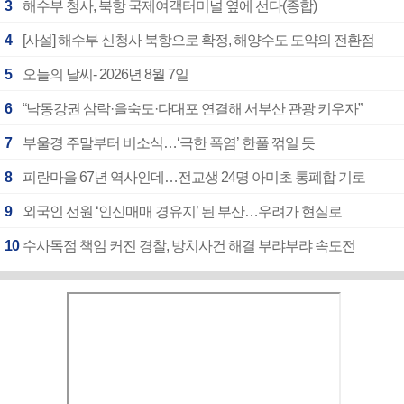
3
해수부 청사, 북항 국제여객터미널 옆에 선다(종합)
4
[사설] 해수부 신청사 북항으로 확정, 해양수도 도약의 전환점
5
오늘의 날씨- 2026년 8월 7일
6
“낙동강권 삼락·을숙도·다대포 연결해 서부산 관광 키우자”
7
부울경 주말부터 비소식…‘극한 폭염’ 한풀 꺾일 듯
8
피란마을 67년 역사인데…전교생 24명 아미초 통폐합 기로
9
외국인 선원 ‘인신매매 경유지’ 된 부산…우려가 현실로
10
수사독점 책임 커진 경찰, 방치사건 해결 부랴부랴 속도전