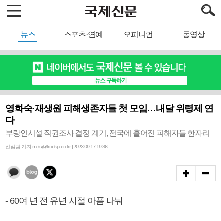
뉴스
스포츠·연예
오피니언
동영상
영화숙·재생원 피해생존자들 첫 모임…내달 위령제 연
다
부랑인시설 직권조사 결정 계기, 전국에 흩어진 피해자들 한자리
신심범 기자 mets@kookje.co.kr | 2023.09.17 19:36
- 60여 년 전 유년 시절 아픔 나눠