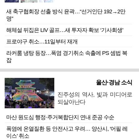
새 축구협회장 선출 방식 윤곽…“선거인단 192→2만
명”
해체설 뒤집은 LIV 골프…새 투자자 확보 ‘기사회생’
프로야구 취소…11일부터 재개
라커룸 냉탕 등장…폭염 경기취소 속출에 PS 셈법 복
잡
울산·경남 소식
진주성의 역사, 빛과 미디어로
되살아난다
마산 원도심 행정·주거복합단지 연내 준공 수순
폭염에 온열질환 등 안전사고 우려… 양산시, '어필 레
이스' 취소