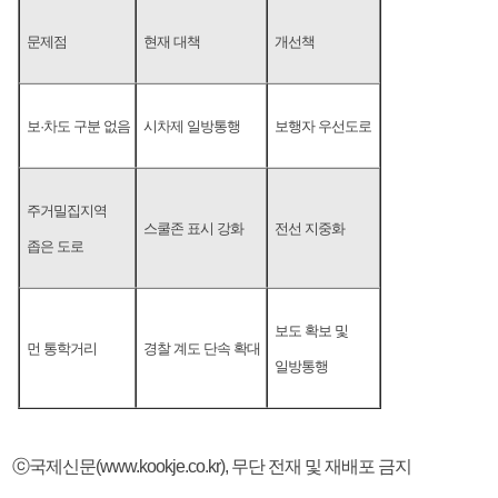
문제점
현재 대책
개선책
보·차도 구분 없음
시차제 일방통행
보행자 우선도로
주거밀집지역
스쿨존 표시 강화
전선 지중화
좁은 도로
보도 확보 및
먼 통학거리
경찰 계도 단속 확대
일방통행
ⓒ국제신문(www.kookje.co.kr), 무단 전재 및 재배포 금지