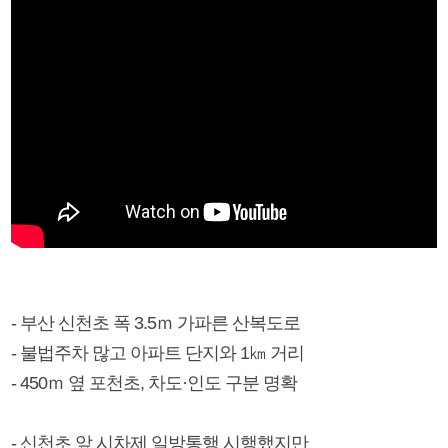
- 부산 신천초 폭 3.5ｍ 가파른 산복도로
- 불법주차 많고 아파트 단지와 1㎞ 거리
- 450ｍ 옆 포천초, 차도·인도 구분 명확
- 신천초 앞 시차제 일방통행 시행했지만