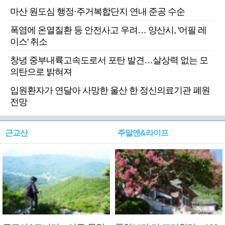
마산 원도심 행정·주거복합단지 연내 준공 수순
폭염에 온열질환 등 안전사고 우려… 양산시, '어필 레
이스' 취소
창녕 중부내륙고속도로서 포탄 발견…살상력 없는 모
의탄으로 밝혀져
입원환자가 연달아 사망한 울산 한 정신의료기관 폐원
전망
근교산
주말엔&라이프