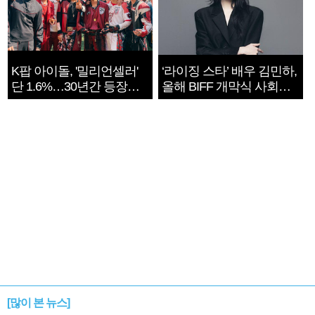
K팝 아이돌, '밀리언셀러'
‘라이징 스타’ 배우 김민하,
단 1.6%…30년간 등장
올해 BIFF 개막식 사회자
1182개팀 전수조사
확정
[많이 본 뉴스]