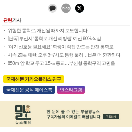
관련
기사
위험한 통학로, 개선될 때까지 보도합니다
[단독] 부산시 ‘통학로 개선 리빙랩’ 예산 80% 삭감
“여기 신호등 필요해요” 학생이 직접 만드는 안전 통학로
시속 20㎞ 제한, 오후 3~7시도 통행 불허…日은 더 깐깐하다
850ｍ 앞 학교 두고 1.5㎞ 등교…부산형 통학구역 고민을
국제신문 카카오플러스 친구
국제신문 공식 페이스북
인스타그램