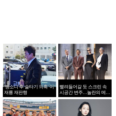
‘뺑소니 후 술타기 의혹’ 이
빨려들어갈 듯 스크린 속
재룡 재판행
시공간 변주…놀란의 메시
지는 ‘전쟁 속죄’