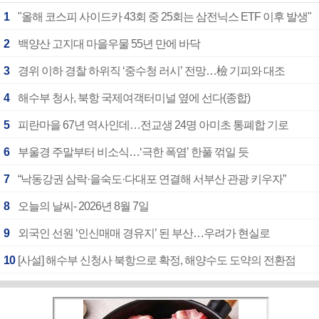
1
"올해 코스피 사이드카 43회 중 25회는 삼전닉스 ETF 이후 발생"
2
백양산 고지대 마을우물 55년 만에 바닥
3
경위 이하 경찰 하위직 ‘중수청 러시’ 전망…檢 기피와 대조
4
해수부 청사, 북항 국제여객터미널 옆에 선다(종합)
5
피란마을 67년 역사인데…전교생 24명 아미초 통폐합 기로
6
부울경 주말부터 비소식…‘극한 폭염’ 한풀 꺾일 듯
7
“낙동강권 삼락·을숙도·다대포 연결해 서부산 관광 키우자”
8
오늘의 날씨- 2026년 8월 7일
9
외국인 선원 ‘인신매매 경유지’ 된 부산…우려가 현실로
10
[사설] 해수부 신청사 북항으로 확정, 해양수도 도약의 전환점