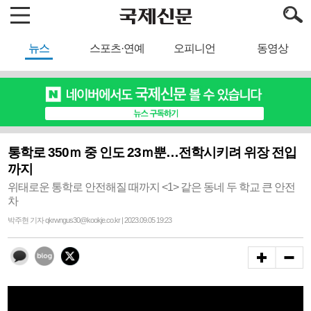
뉴스
스포츠·연예
오피니언
동영상
통학로 350ｍ 중 인도 23ｍ뿐…전학시키려 위장 전입
까지
위태로운 통학로 안전해질 때까지 <1> 같은 동네 두 학교 큰 안전
차
박주현 기자 qkrwngus30@kookje.co.kr | 2023.09.05 19:23