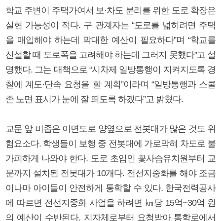
학교 주변이 주택가여서 보·차도 분리를 위한 도로 확장은
실현 가능성이 적다. 구 관계자는 “도로를 넓히려면 주택
을 매입해야 하는데 막대한 예산이 필요하다”며 “학교를
신설할 때 도로폭을 고려해야 하는데 그러지 못했다”고 설
명했다. 그는 대책으로 “시차제 일방통행이 지켜지도록 경
찰에 계도·단속 요청을 할 계획”이라며 “일방통행과 스쿨
존 노면 표시가 눈에 잘 띄도록 하겠다”고 밝혔다.
교문 앞 비좁은 이면도로 양옆으로 전봇대가 많은 것도 위
험요소다. 학생들이 보행 중 전봇대에 가로막혀 차도로 불
가피하게 나와야 한다. 도로 초입인 꽃사슴유치원부터 교
문까지 설치된 전봇대가 10개다. 전선지중화를 해야 조금
이나마 아이들이 안전하게 통학할 수 있다. 한국전력공사
에 따르면 전선지중화 사업을 하려면 ㎞당 15억~30억 원
의 예산이 수반된다. 지자체로부터 요청받아 통학로에서