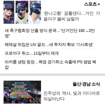
스포츠 +
‘윤나고황’ 꿈틀댄다…거인 가
을야구 불씨 살릴까
새 축구협회장 선출 방식 윤곽…“선거인단 192→2만
명”
해체설 뒤집은 LIV 골프…새 투자자 확보 ‘기사회생’
프로야구 취소…11일부터 재개
라커룸 냉탕 등장…폭염 경기취소 속출에 PS 셈법 복
잡
울산·경남 소식
진주성의 역사, 빛과 미디어로
되살아난다