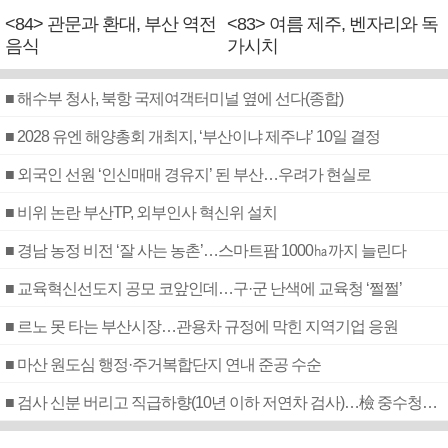
<84> 관문과 환대, 부산 역전
<83> 여름 제주, 벤자리와 독
음식
가시치
■ 해수부 청사, 북항 국제여객터미널 옆에 선다(종합)
■ 2028 유엔 해양총회 개최지, ‘부산이냐 제주냐’ 10일 결정
■ 외국인 선원 ‘인신매매 경유지’ 된 부산…우려가 현실로
■ 비위 논란 부산TP, 외부인사 혁신위 설치
■ 경남 농정 비전 ‘잘 사는 농촌’…스마트팜 1000㏊까지 늘린다
■ 교육혁신선도지 공모 코앞인데…구·군 난색에 교육청 ‘쩔쩔’
■ 르노 못 타는 부산시장…관용차 규정에 막힌 지역기업 응원
■ 마산 원도심 행정·주거복합단지 연내 준공 수순
■ 검사 신분 버리고 직급하향(10년 이하 저연차 검사)…檢 중수청행 기피