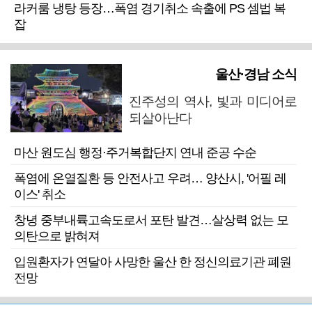
라커룸 냉탕 등장…폭염 경기취소 속출에 PS 셈법 복
잡
울산·경남 소식
진주성의 역사, 빛과 미디어로
되살아난다
마산 원도심 행정·주거복합단지 연내 준공 수순
폭염에 온열질환 등 안전사고 우려… 양산시, '어필 레
이스' 취소
창녕 중부내륙고속도로서 포탄 발견…살상력 없는 모
의탄으로 밝혀져
입원환자가 연달아 사망한 울산 한 정신의료기관 폐원
전망