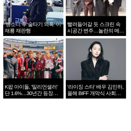
‘뺑소니 후 술타기 의혹’ 이
빨려들어갈 듯 스크린 속
재룡 재판행
시공간 변주…놀란의 메시
지는 ‘전쟁 속죄’
K팝 아이돌, '밀리언셀러'
‘라이징 스타’ 배우 김민하,
단 1.6%…30년간 등장
올해 BIFF 개막식 사회자
1182개팀 전수조사
확정