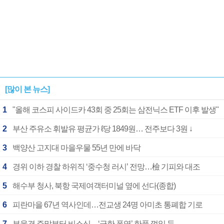
[많이 본 뉴스]
1
"올해 코스피 사이드카 43회 중 25회는 삼전닉스 ETF 이후 발생"
2
부산 주유소 휘발유 평균가 ℓ당 1849원… 전주보다 3원 ↓
3
백양산 고지대 마을우물 55년 만에 바닥
4
경위 이하 경찰 하위직 ‘중수청 러시’ 전망…檢 기피와 대조
5
해수부 청사, 북항 국제여객터미널 옆에 선다(종합)
6
피란마을 67년 역사인데…전교생 24명 아미초 통폐합 기로
7
부울경 주말부터 비소식…‘극한 폭염’ 한풀 꺾일 듯