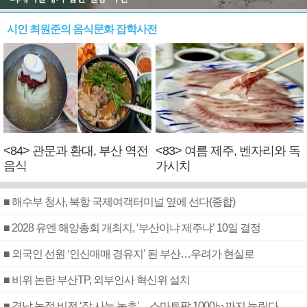
시인 최원준의 음식문화 잡학사전
<84> 관문과 환대, 부산 역전
<83> 여름 제주, 벤자리와 독
음식
가시치
■ 해수부 청사, 북항 국제여객터미널 옆에 선다(종합)
■ 2028 유엔 해양총회 개최지, ‘부산이냐 제주냐’ 10일 결정
■ 외국인 선원 ‘인신매매 경유지’ 된 부산…우려가 현실로
■ 비위 논란 부산TP, 외부인사 혁신위 설치
■ 경남 농정 비전 ‘잘 사는 농촌’…스마트팜 1000㏊까지 늘린다