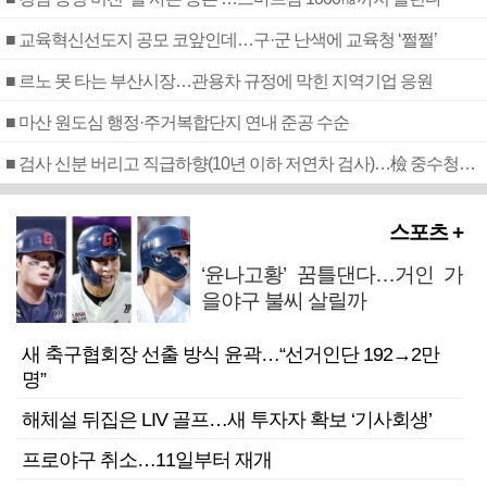
■ 교육혁신선도지 공모 코앞인데…구·군 난색에 교육청 ‘쩔쩔’
■ 르노 못 타는 부산시장…관용차 규정에 막힌 지역기업 응원
■ 마산 원도심 행정·주거복합단지 연내 준공 수순
■ 검사 신분 버리고 직급하향(10년 이하 저연차 검사)…檢 중수청행 기피
스포츠 +
‘윤나고황’ 꿈틀댄다…거인 가
을야구 불씨 살릴까
새 축구협회장 선출 방식 윤곽…“선거인단 192→2만
명”
해체설 뒤집은 LIV 골프…새 투자자 확보 ‘기사회생’
프로야구 취소…11일부터 재개