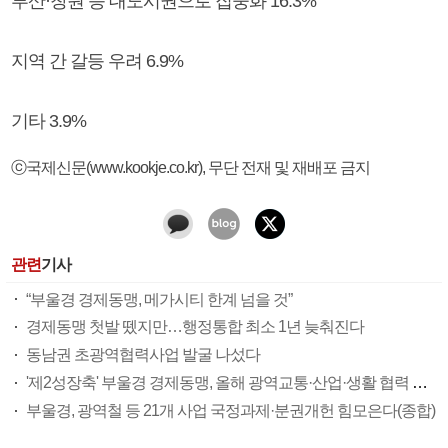
부산·창원 등 대도시권으로 집중화 16.3%
지역 간 갈등 우려 6.9%
기타 3.9%
ⓒ국제신문(www.kookje.co.kr), 무단 전재 및 재배포 금지
관련
기사
“부울경 경제동맹, 메가시티 한계 넘을 것”
경제동맹 첫발 뗐지만…행정통합 최소 1년 늦춰진다
동남권 초광역협력사업 발굴 나섰다
'제2성장축' 부울경 경제동맹, 올해 광역교통·산업·생활 협력 성과 가시화
부울경, 광역철 등 21개 사업 국정과제·분권개헌 힘모은다(종합)