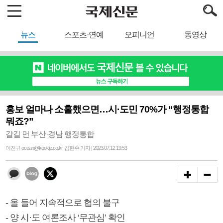
뉴스
스포츠·연예
오피니언
동영상
홍보 얼마나 소홀했으면…시·도민 70%가 “행정통합
뭐죠?”
갈길 먼 부산·경남 행정통합
이진규 ocean@kookje.co.kr, 김현주 기자 | 2023.07.12 19:53
- 올 들어 지속적으로 협의 불구
- 양 시·도 여론조사 ‘무관심’ 확인