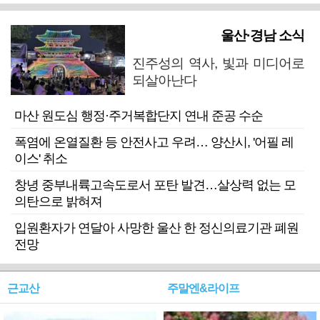
울산·경남 소식
진주성의 역사, 빛과 미디어로
되살아난다
마산 원도심 행정·주거복합단지 연내 준공 수순
폭염에 온열질환 등 안전사고 우려… 양산시, '어필 레
이스' 취소
창녕 중부내륙고속도로서 포탄 발견…살상력 없는 모
의탄으로 밝혀져
입원환자가 연달아 사망한 울산 한 정신의료기관 폐원
전망
근교산
주말엔&라이프