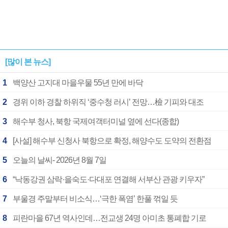
[많이 본 뉴스]
1
백양산 고지대 마을우물 55년 만에 바닥
2
경위 이하 경찰 하위직 ‘중수청 러시’ 전망…檢 기피와 대조
3
해수부 청사, 북항 국제여객터미널 옆에 선다(종합)
4
[사설] 해수부 신청사 북항으로 확정, 해양수도 도약의 전환점
5
오늘의 날씨- 2026년 8월 7일
6
“낙동강권 삼락·을숙도·다대포 연결해 서부산 관광 키우자”
7
부울경 주말부터 비소식…‘극한 폭염’ 한풀 꺾일 듯
8
피란마을 67년 역사인데…전교생 24명 아미초 통폐합 기로