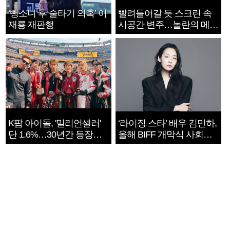
‘뺑소니 후 술타기 의혹’ 이
빨려들어갈 듯 스크린 속
재룡 재판행
시공간 변주…놀란의 메시
지는 ‘전쟁 속죄’
K팝 아이돌, '밀리언셀러'
‘라이징 스타’ 배우 김민하,
단 1.6%…30년간 등장
올해 BIFF 개막식 사회자
1182개팀 전수조사
확정