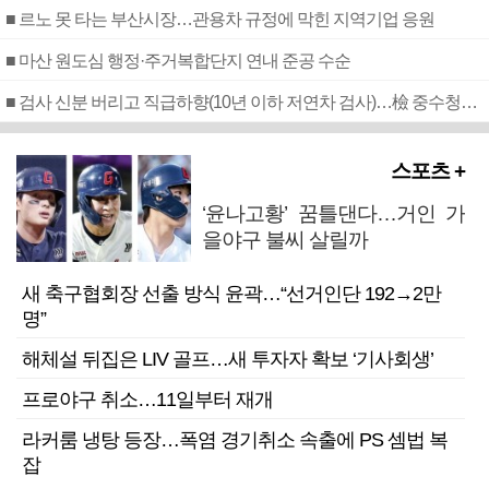
■ 르노 못 타는 부산시장…관용차 규정에 막힌 지역기업 응원
■ 마산 원도심 행정·주거복합단지 연내 준공 수순
■ 검사 신분 버리고 직급하향(10년 이하 저연차 검사)…檢 중수청행 기피
스포츠 +
‘윤나고황’ 꿈틀댄다…거인 가
을야구 불씨 살릴까
새 축구협회장 선출 방식 윤곽…“선거인단 192→2만
명”
해체설 뒤집은 LIV 골프…새 투자자 확보 ‘기사회생’
프로야구 취소…11일부터 재개
라커룸 냉탕 등장…폭염 경기취소 속출에 PS 셈법 복
잡