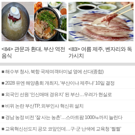
<84> 관문과 환대, 부산 역전
<83> 여름 제주, 벤자리와 독
음식
가시치
■ 해수부 청사, 북항 국제여객터미널 옆에 선다(종합)
■ 2028 유엔 해양총회 개최지, ‘부산이냐 제주냐’ 10일 결정
■ 외국인 선원 ‘인신매매 경유지’ 된 부산…우려가 현실로
■ 비위 논란 부산TP, 외부인사 혁신위 설치
■ 경남 농정 비전 ‘잘 사는 농촌’…스마트팜 1000㏊까지 늘린다
■ 교육혁신선도지 공모 코앞인데…구·군 난색에 교육청 ‘쩔쩔’