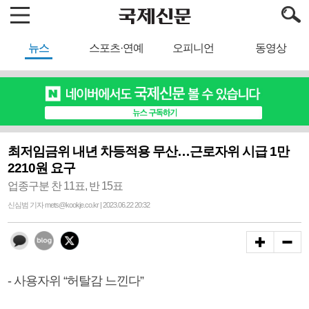
뉴스
스포츠·연예
오피니언
동영상
최저임금위 내년 차등적용 무산…근로자위 시급 1만
2210원 요구
업종구분 찬 11표, 반 15표
신심범 기자 mets@kookje.co.kr | 2023.06.22 20:32
- 사용자위 “허탈감 느낀다”