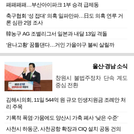
패패패패…부산아이파크 1부 승격 급제동
축구협회 ‘성 접대’ 의혹 일파만파…日도 의혹 연루 거
론 심판 2명 조사
韓농구 AG 조별리그서 일본과 내달 13일 격돌
‘윤나고황’ 꿈틀댄다…거인 가을야구 불씨 살릴까
울산·경남 소식
창원시 불법주정차 단속 계도
중심 전환
김해시의회, 11일 544억 원 규모 민생지원금 조례안 처
리 주목
기록적 폭염·가뭄에도 양산시 가축 폐사 ‘낮은 수준’
사천시 하동군, 사천공항 확장과 CIQ 설치 공동 건의