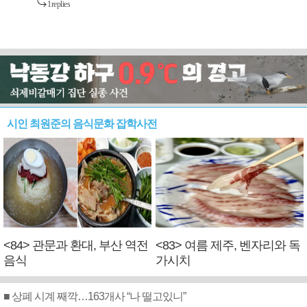
시인 최원준의 음식문화 잡학사전
<84> 관문과 환대, 부산 역전
<83> 여름 제주, 벤자리와 독
음식
가시치
■ 상폐 시계 째깍…163개사 “나 떨고있니”