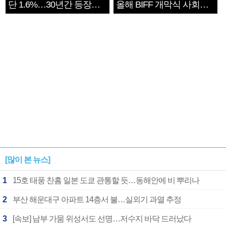
단 1.6%…30년간 등장
올해 BIFF 개막식 사회자
1182개팀 전수조사
확정
[많이 본 뉴스]
1
15호 태풍 찬홈 일본 도쿄 관통할 듯…동해안에 비 뿌리나
2
부산 해운대구 아파트 14층서 불…실외기 과열 추정
3
[속보] 남부 가뭄 위성서도 선명…저수지 바닥 드러났다