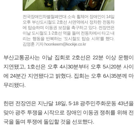
전국장애인차별철폐연대 소속 휠체어 장애인이 14일
오후 부산도시철도 2호선 서면역에서 정차한 전동차
에 탑승하며 이동권 보장을 촉구하고 있다. 전장연은
이날 도시철도 1·2호선 역을 돌며 전동차에서 타고 내
리는 행동을 반복하는 ‘도시철도 탑승 시위’를 했다.
김영훈 기자 hoonkeem@kookje.co.kr
부산교통공사는 이날 집회로 2호선은 22분 이상 운행이
지연됐고, 1호선은 오후 4시30분부터 오후 5시20분 사이
에 24분간 지연됐다고 밝혔다. 집회는 오후 6시35분께 마
무리됐다.
한편 전장연은 지난달 18일, 5·18 광주민주화운동 43년을
맞아 광주 투쟁을 시작으로 장애인 이동권 쟁취를 위해 전
국을 돌며 투쟁에 돌입할 것을 선포했다.