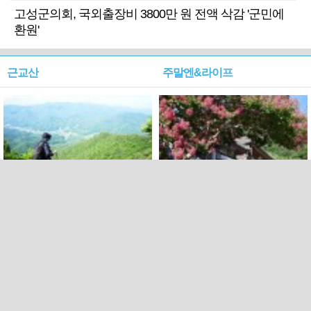
고성군의회, 국외출장비 3800만 원 전액 삭감 '군민에
환원'
근교산
주말엔&라이프
근교산&그너머…상주·문경
폭염보다 더 뜨거워라…100
청화산~시루봉
일을 붉게 불태울 ‘선비정신’
피었네
PC버전
엑스
페이스북
Copyright ⓒ 2015 All rights reserved by 국제신문