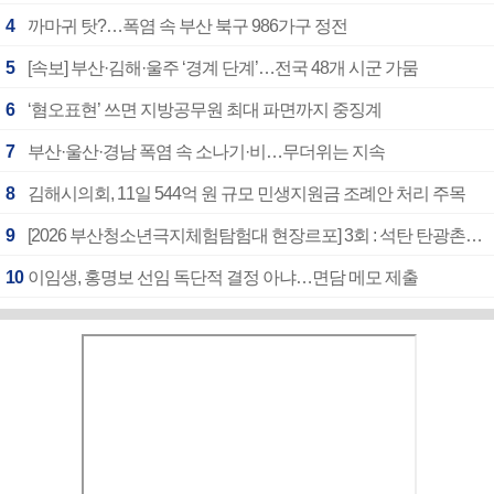
4
까마귀 탓?…폭염 속 부산 북구 986가구 정전
5
[속보] 부산·김해·울주 ‘경계 단계’…전국 48개 시군 가뭄
6
‘혐오표현’ 쓰면 지방공무원 최대 파면까지 중징계
7
부산·울산·경남 폭염 속 소나기·비…무더위는 지속
8
김해시의회, 11일 544억 원 규모 민생지원금 조례안 처리 주목
9
[2026 부산청소년극지체험탐험대 현장르포] 3회 : 석탄 탄광촌에서 북극 연구의 중심지로
10
이임생, 홍명보 선임 독단적 결정 아냐…면담 메모 제출