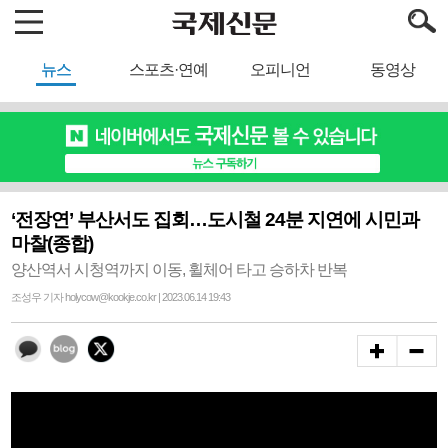
뉴스
스포츠·연예
오피니언
동영상
‘전장연’ 부산서도 집회…도시철 24분 지연에 시민과
마찰(종합)
양산역서 시청역까지 이동, 휠체어 타고 승하차 반복
조성우 기자 holycow@kookje.co.kr | 2023.06.14 19:43