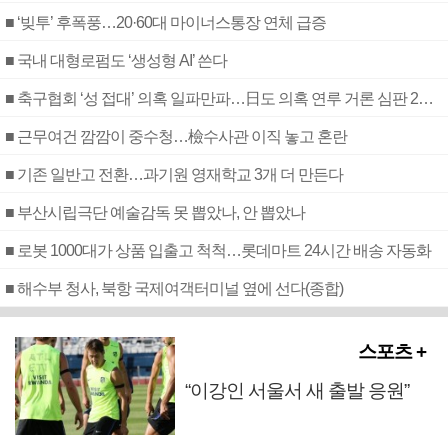
■ ‘빚투’ 후폭풍…20·60대 마이너스통장 연체 급증
■ 국내 대형로펌도 ‘생성형 AI’ 쓴다
■ 축구협회 ‘성 접대’ 의혹 일파만파…日도 의혹 연루 거론 심판 2명 조사
■ 근무여건 깜깜이 중수청…檢수사관 이직 놓고 혼란
■ 기존 일반고 전환…과기원 영재학교 3개 더 만든다
■ 부산시립극단 예술감독 못 뽑았나, 안 뽑았나
■ 로봇 1000대가 상품 입출고 척척…롯데마트 24시간 배송 자동화
■ 해수부 청사, 북항 국제여객터미널 옆에 선다(종합)
스포츠 +
“이강인 서울서 새 출발 응원”