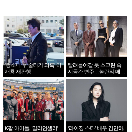
‘뺑소니 후 술타기 의혹’ 이
빨려들어갈 듯 스크린 속
재룡 재판행
시공간 변주…놀란의 메시
지는 ‘전쟁 속죄’
K팝 아이돌, '밀리언셀러'
‘라이징 스타’ 배우 김민하,