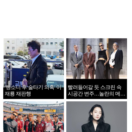
‘뺑소니 후 술타기 의혹’ 이
빨려들어갈 듯 스크린 속
재룡 재판행
시공간 변주…놀란의 메시
지는 ‘전쟁 속죄’