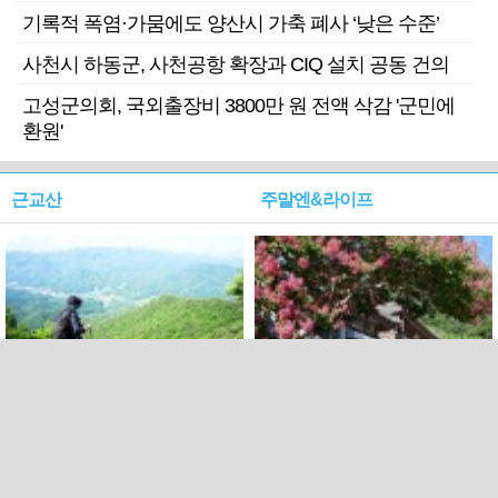
기록적 폭염·가뭄에도 양산시 가축 폐사 ‘낮은 수준’
사천시 하동군, 사천공항 확장과 CIQ 설치 공동 건의
고성군의회, 국외출장비 3800만 원 전액 삭감 '군민에
환원'
근교산
주말엔&라이프
근교산&그너머…상주·문경
폭염보다 더 뜨거워라…100
청화산~시루봉
일을 붉게 불태울 ‘선비정신’
피었네