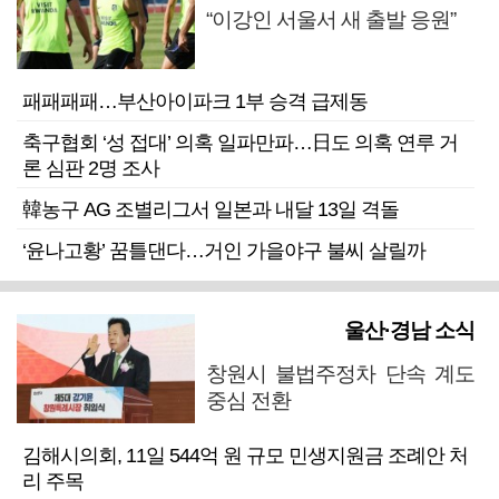
“이강인 서울서 새 출발 응원”
패패패패…부산아이파크 1부 승격 급제동
축구협회 ‘성 접대’ 의혹 일파만파…日도 의혹 연루 거
론 심판 2명 조사
韓농구 AG 조별리그서 일본과 내달 13일 격돌
‘윤나고황’ 꿈틀댄다…거인 가을야구 불씨 살릴까
울산·경남 소식
창원시 불법주정차 단속 계도
중심 전환
김해시의회, 11일 544억 원 규모 민생지원금 조례안 처
리 주목