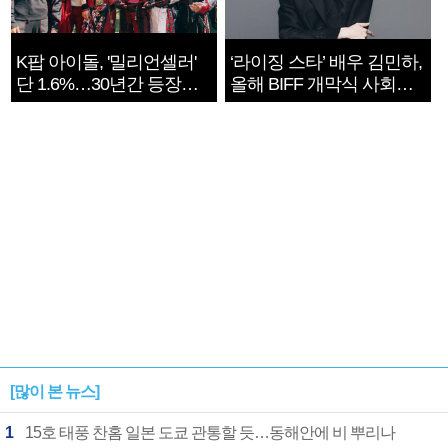
K팝 아이돌, '밀리언셀러'
‘라이징 스타’ 배우 김민하,
단 1.6%…30년간 등장
올해 BIFF 개막식 사회자
1182개팀 전수조사
확정
[많이 본 뉴스]
1
15호 태풍 찬홈 일본 도쿄 관통할 듯…동해안에 비 뿌리나