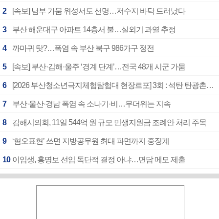
2
[속보] 남부 가뭄 위성서도 선명…저수지 바닥 드러났다
3
부산 해운대구 아파트 14층서 불…실외기 과열 추정
4
까마귀 탓?…폭염 속 부산 북구 986가구 정전
5
[속보] 부산·김해·울주 ‘경계 단계’…전국 48개 시군 가뭄
6
[2026 부산청소년극지체험탐험대 현장르포] 3회 : 석탄 탄광촌에서 북극 연구의 중심지로
7
부산·울산·경남 폭염 속 소나기·비…무더위는 지속
8
김해시의회, 11일 544억 원 규모 민생지원금 조례안 처리 주목
9
‘혐오표현’ 쓰면 지방공무원 최대 파면까지 중징계
10
이임생, 홍명보 선임 독단적 결정 아냐…면담 메모 제출