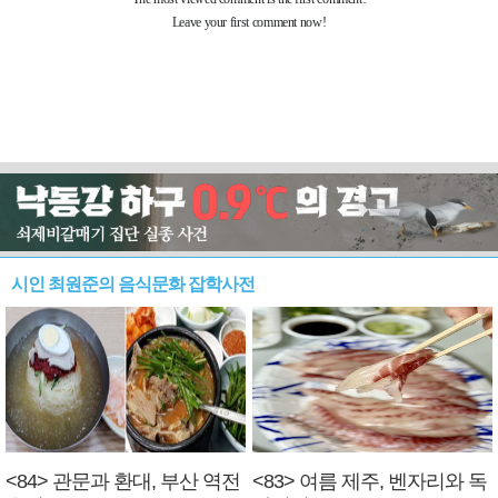
시인 최원준의 음식문화 잡학사전
<84> 관문과 환대, 부산 역전
<83> 여름 제주, 벤자리와 독