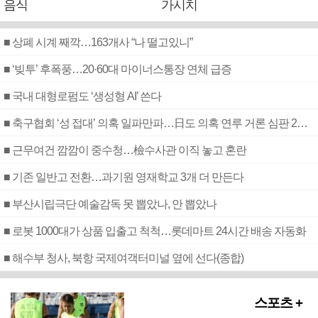
음식
가시치
■ 상폐 시계 째깍…163개사 “나 떨고있니”
■ ‘빚투’ 후폭풍…20·60대 마이너스통장 연체 급증
■ 국내 대형로펌도 ‘생성형 AI’ 쓴다
■ 축구협회 ‘성 접대’ 의혹 일파만파…日도 의혹 연루 거론 심판 2명 조사
■ 근무여건 깜깜이 중수청…檢수사관 이직 놓고 혼란
■ 기존 일반고 전환…과기원 영재학교 3개 더 만든다
■ 부산시립극단 예술감독 못 뽑았나, 안 뽑았나
■ 로봇 1000대가 상품 입출고 척척…롯데마트 24시간 배송 자동화
■ 해수부 청사, 북항 국제여객터미널 옆에 선다(종합)
스포츠 +