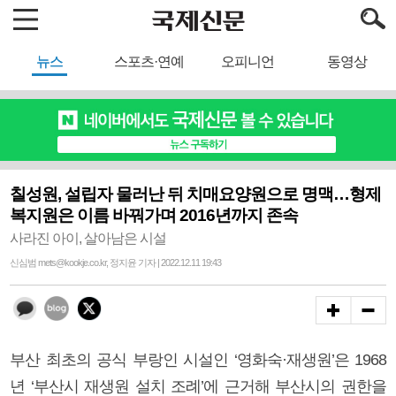
뉴스
스포츠·연예
오피니언
동영상
칠성원, 설립자 물러난 뒤 치매요양원으로 명맥…형제
복지원은 이름 바꿔가며 2016년까지 존속
사라진 아이, 살아남은 시설
신심범 mets@kookje.co.kr, 정지윤 기자 | 2022.12.11 19:43
부산 최초의 공식 부랑인 시설인 ‘영화숙·재생원’은 1968
년 ‘부산시 재생원 설치 조례’에 근거해 부산시의 권한을