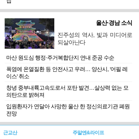
잡
울산·경남 소식
진주성의 역사, 빛과 미디어로
되살아난다
마산 원도심 행정·주거복합단지 연내 준공 수순
폭염에 온열질환 등 안전사고 우려… 양산시, '어필 레
이스' 취소
창녕 중부내륙고속도로서 포탄 발견…살상력 없는 모
의탄으로 밝혀져
입원환자가 연달아 사망한 울산 한 정신의료기관 폐원
전망
근교산
주말엔&라이프