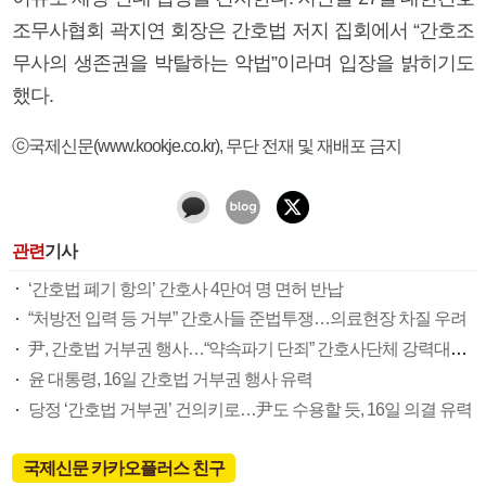
조무사협회 곽지연 회장은 간호법 저지 집회에서 “간호조
무사의 생존권을 박탈하는 악법”이라며 입장을 밝히기도
했다.
ⓒ국제신문(www.kookje.co.kr), 무단 전재 및 재배포 금지
관련
기사
‘간호법 폐기 항의’ 간호사 4만여 명 면허 반납
“처방전 입력 등 거부” 간호사들 준법투쟁…의료현장 차질 우려
尹, 간호법 거부권 행사…“약속파기 단죄” 간호사단체 강력대응 예고(종합)
윤 대통령, 16일 간호법 거부권 행사 유력
당정 ‘간호법 거부권’ 건의키로…尹도 수용할 듯, 16일 의결 유력
국제신문 카카오플러스 친구