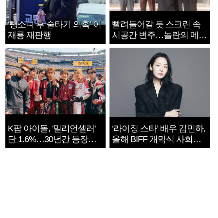
‘뺑소니 후 술타기 의혹’ 이
빨려들어갈 듯 스크린 속
재룡 재판행
시공간 변주…놀란의 메시
지는 ‘전쟁 속죄’
K팝 아이돌, '밀리언셀러'
‘라이징 스타’ 배우 김민하,
단 1.6%…30년간 등장
올해 BIFF 개막식 사회자
1182개팀 전수조사
확정