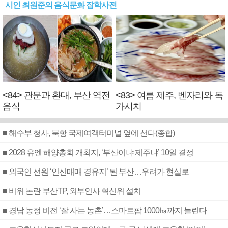
시인 최원준의 음식문화 잡학사전
<84> 관문과 환대, 부산 역전
<83> 여름 제주, 벤자리와 독
음식
가시치
■ 해수부 청사, 북항 국제여객터미널 옆에 선다(종합)
■ 2028 유엔 해양총회 개최지, ‘부산이냐 제주냐’ 10일 결정
■ 외국인 선원 ‘인신매매 경유지’ 된 부산…우려가 현실로
■ 비위 논란 부산TP, 외부인사 혁신위 설치
■ 경남 농정 비전 ‘잘 사는 농촌’…스마트팜 1000㏊까지 늘린다