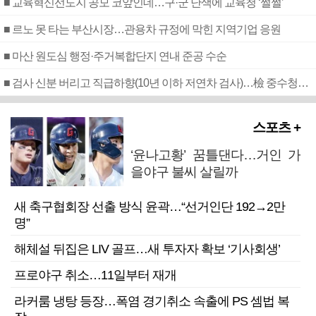
■ 교육혁신선도지 공모 코앞인데…구·군 난색에 교육청 ‘쩔쩔’
■ 르노 못 타는 부산시장…관용차 규정에 막힌 지역기업 응원
■ 마산 원도심 행정·주거복합단지 연내 준공 수순
■ 검사 신분 버리고 직급하향(10년 이하 저연차 검사)…檢 중수청행 기피
스포츠 +
‘윤나고황’ 꿈틀댄다…거인 가
을야구 불씨 살릴까
새 축구협회장 선출 방식 윤곽…“선거인단 192→2만
명”
해체설 뒤집은 LIV 골프…새 투자자 확보 ‘기사회생’
프로야구 취소…11일부터 재개
라커룸 냉탕 등장…폭염 경기취소 속출에 PS 셈법 복