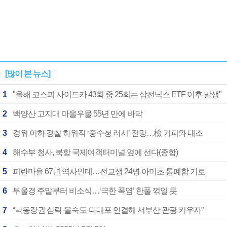
[많이 본 뉴스]
1
"올해 코스피 사이드카 43회 중 25회는 삼전닉스 ETF 이후 발생"
2
백양산 고지대 마을우물 55년 만에 바닥
3
경위 이하 경찰 하위직 ‘중수청 러시’ 전망…檢 기피와 대조
4
해수부 청사, 북항 국제여객터미널 옆에 선다(종합)
5
피란마을 67년 역사인데…전교생 24명 아미초 통폐합 기로
6
부울경 주말부터 비소식…‘극한 폭염’ 한풀 꺾일 듯
7
“낙동강권 삼락·을숙도·다대포 연결해 서부산 관광 키우자”