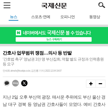
뉴스
스포츠·연예
오피니언
동영상
간호사 업무범위 쟁점…의사 등 반발
‘간호법 촉구’ 영남권 1만 명 부산집회, 역할 별도 규정과 인력충원
등 요구
안세희 ahnsh@kookje.co.kr, 김진룡 기자 | 2022.12.04 19:07
지난 2일 오후 부산역 광장. 매서운 추위에도 부산 울산 경
남 대구 경북 등 영남권 간호사들이 모였다. 예비 간호사