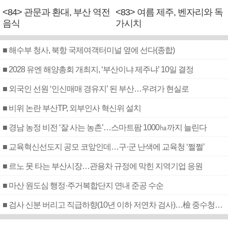
<84> 관문과 환대, 부산 역전
<83> 여름 제주, 벤자리와 독
음식
가시치
■ 해수부 청사, 북항 국제여객터미널 옆에 선다(종합)
■ 2028 유엔 해양총회 개최지, ‘부산이냐 제주냐’ 10일 결정
■ 외국인 선원 ‘인신매매 경유지’ 된 부산…우려가 현실로
■ 비위 논란 부산TP, 외부인사 혁신위 설치
■ 경남 농정 비전 ‘잘 사는 농촌’…스마트팜 1000㏊까지 늘린다
■ 교육혁신선도지 공모 코앞인데…구·군 난색에 교육청 ‘쩔쩔’
■ 르노 못 타는 부산시장…관용차 규정에 막힌 지역기업 응원
■ 마산 원도심 행정·주거복합단지 연내 준공 수순
■ 검사 신분 버리고 직급하향(10년 이하 저연차 검사)…檢 중수청행 기피