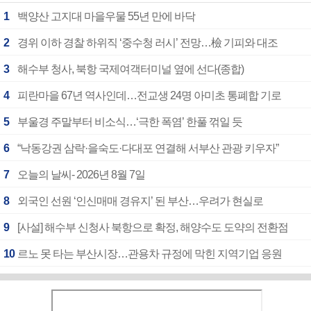
1
백양산 고지대 마을우물 55년 만에 바닥
2
경위 이하 경찰 하위직 ‘중수청 러시’ 전망…檢 기피와 대조
3
해수부 청사, 북항 국제여객터미널 옆에 선다(종합)
4
피란마을 67년 역사인데…전교생 24명 아미초 통폐합 기로
5
부울경 주말부터 비소식…‘극한 폭염’ 한풀 꺾일 듯
6
“낙동강권 삼락·을숙도·다대포 연결해 서부산 관광 키우자”
7
오늘의 날씨- 2026년 8월 7일
8
외국인 선원 ‘인신매매 경유지’ 된 부산…우려가 현실로
9
[사설] 해수부 신청사 북항으로 확정, 해양수도 도약의 전환점
10
르노 못 타는 부산시장…관용차 규정에 막힌 지역기업 응원