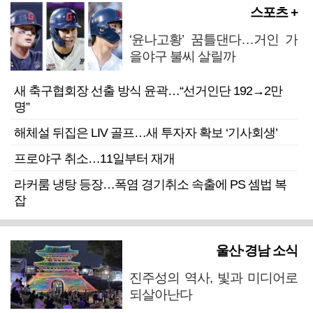
스포츠 +
‘윤나고황’ 꿈틀댄다…거인 가
을야구 불씨 살릴까
새 축구협회장 선출 방식 윤곽…“선거인단 192→2만
명”
해체설 뒤집은 LIV 골프…새 투자자 확보 ‘기사회생’
프로야구 취소…11일부터 재개
라커룸 냉탕 등장…폭염 경기취소 속출에 PS 셈법 복
잡
울산·경남 소식
진주성의 역사, 빛과 미디어로
되살아난다