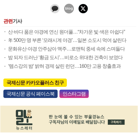
관련
기사
산·바다 품은 야경에 연신 원더풀…“차가운 빛·색은 아쉽다”
年 500만 명 부른 ‘모래시계 야경’…일본 소도시 먹여 살린다
문화유산·야경 안주삼아 맥주…로맨틱 중세 속에 스며들다
밤 되자 드러난 ‘황금 도시’…비로소 위대한 건축이 보였다
‘템스강의 밤’ 밝혀 경제 살린 런던…160만 고용 창출효과
국제신문 카카오플러스 친구
국제신문 공식 페이스북
인스타그램