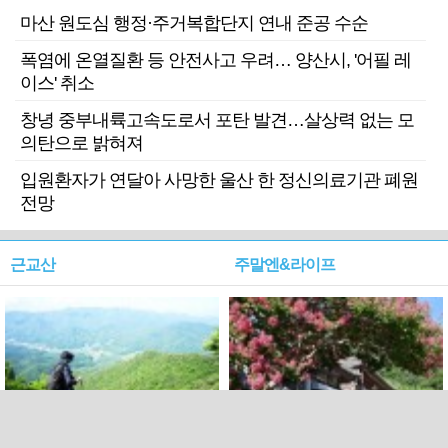
마산 원도심 행정·주거복합단지 연내 준공 수순
폭염에 온열질환 등 안전사고 우려… 양산시, '어필 레
이스' 취소
창녕 중부내륙고속도로서 포탄 발견…살상력 없는 모
의탄으로 밝혀져
입원환자가 연달아 사망한 울산 한 정신의료기관 폐원
전망
근교산
주말엔&라이프