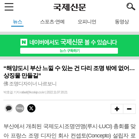
뉴스
스포츠·연예
오피니언
동영상
“해양도시 부산 느낄 수 있는 건 다리 조명 밖에 없어…
상징물 만들길”
佛 조명디자이너 나르보니
박호걸 기자 rafael@kookje.co.kr | 2022.11.07 20:21
부산에서 개최된 국제도시조명연맹(루시·LUCI) 총회를 맞
아 프랑스 조명 디자인 회사 컨셉토(Concepto) 설립자 로