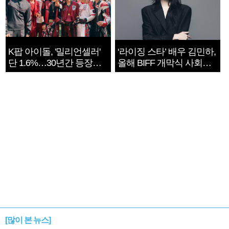
K팝 아이돌, '밀리언셀러'
‘라이징 스타’ 배우 김민하,
단 1.6%…30년간 등장
올해 BIFF 개막식 사회자
1182개팀 전수조사
확정
[많이 본 뉴스]