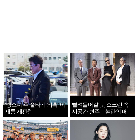
‘뺑소니 후 술타기 의혹’ 이
빨려들어갈 듯 스크린 속
재룡 재판행
시공간 변주…놀란의 메시
지는 ‘전쟁 속죄’