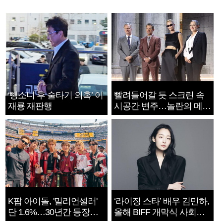
‘뺑소니 후 술타기 의혹’ 이
빨려들어갈 듯 스크린 속
재룡 재판행
시공간 변주…놀란의 메시
지는 ‘전쟁 속죄’
K팝 아이돌, '밀리언셀러'
‘라이징 스타’ 배우 김민하,
단 1.6%…30년간 등장
올해 BIFF 개막식 사회자