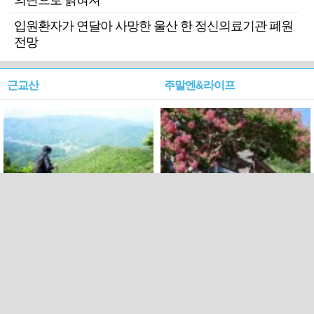
의탄으로 밝혀져
입원환자가 연달아 사망한 울산 한 정신의료기관 폐원
전망
근교산
주말엔&라이프
근교산&그너머…상주·문경
폭염보다 더 뜨거워라…100
청화산~시루봉
일을 붉게 불태울 ‘선비정신’
피었네
PC버전
엑스
페이스북
Copyright ⓒ 2015 All rights reserved by 국제신문