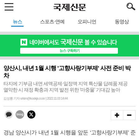
뉴스
스포츠·연예
오피니언
동영상
양산시, 내년 1월 시행 '고향사랑기부제' 사전 준비 박
차
타지에 기부금 내면 세액공제·일정액 지역 특산물 답례품 제공
열악한 시 재정 확충과 지역 발전 위한 '마중물' 기대감 높아
김성룡 기자 srkim@kookje.co.kr | 2022.11.03 14:44
경남 양산시가 내년 1월 시행을 앞둔 ‘고향사랑기부제’ 준