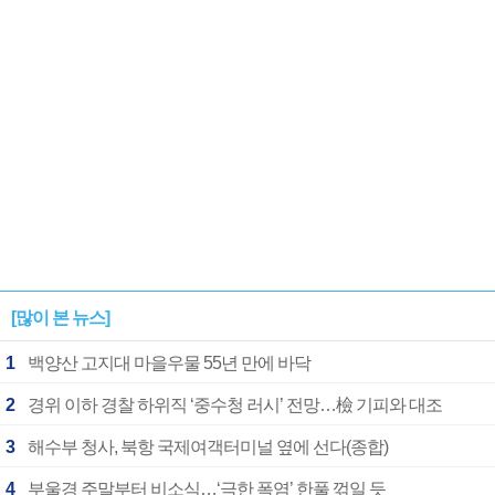
1182개팀 전수조사
확정
[많이 본 뉴스]
1
백양산 고지대 마을우물 55년 만에 바닥
2
경위 이하 경찰 하위직 ‘중수청 러시’ 전망…檢 기피와 대조
3
해수부 청사, 북항 국제여객터미널 옆에 선다(종합)
4
부울경 주말부터 비소식…‘극한 폭염’ 한풀 꺾일 듯