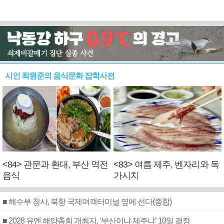
시인 최원준의 음식문화 잡학사전
<84> 관문과 환대, 부산 역전
<83> 여름 제주, 벤자리와 독
음식
가시치
■ 해수부 청사, 북항 국제여객터미널 옆에 선다(종합)
■ 2028 유엔 해양총회 개최지, ‘부산이냐 제주냐’ 10일 결정