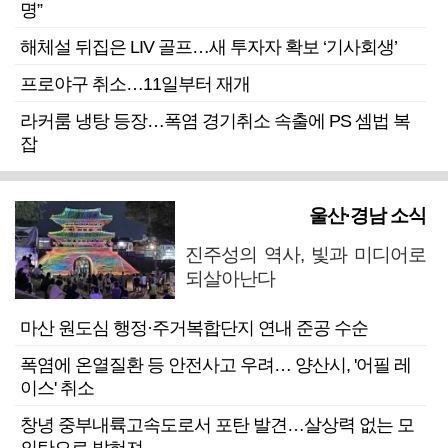
명”
해체설 뒤집은 LIV 골프…새 투자자 확보 ‘기사회생’
프로야구 취소…11일부터 재개
라커룸 냉탕 등장…폭염 경기취소 속출에 PS 셈법 복
잡
울산·경남 소식
진주성의 역사, 빛과 미디어로
되살아난다
마산 원도심 행정·주거복합단지 연내 준공 수순
폭염에 온열질환 등 안전사고 우려… 양산시, '어필 레
이스' 취소
창녕 중부내륙고속도로서 포탄 발견…살상력 없는 모