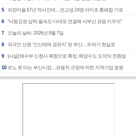
5
피란마을 67년 역사인데…전교생 24명 아미초 통폐합 기로
6
“낙동강권 삼락·을숙도·다대포 연결해 서부산 관광 키우자”
7
오늘의 날씨- 2026년 8월 7일
8
외국인 선원 ‘인신매매 경유지’ 된 부산…우려가 현실로
9
[사설] 해수부 신청사 북항으로 확정, 해양수도 도약의 전환점
10
르노 못 타는 부산시장…관용차 규정에 막힌 지역기업 응원