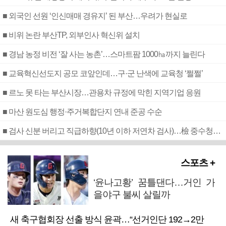
■ 외국인 선원 ‘인신매매 경유지’ 된 부산…우려가 현실로
■ 비위 논란 부산TP, 외부인사 혁신위 설치
■ 경남 농정 비전 ‘잘 사는 농촌’…스마트팜 1000㏊까지 늘린다
■ 교육혁신선도지 공모 코앞인데…구·군 난색에 교육청 ‘쩔쩔’
■ 르노 못 타는 부산시장…관용차 규정에 막힌 지역기업 응원
■ 마산 원도심 행정·주거복합단지 연내 준공 수순
■ 검사 신분 버리고 직급하향(10년 이하 저연차 검사)…檢 중수청행 기피
스포츠 +
‘윤나고황’ 꿈틀댄다…거인 가
을야구 불씨 살릴까
새 축구협회장 선출 방식 윤곽…“선거인단 192→2만