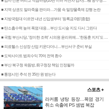
■ 검사 신분 버리고 직급하향(10년 이하 저연차 검사)…檢 중수청행 기피
■ 지역 상권도 말라죽을 판이라…가뭄 속 밀양물축제 강행 논란
■ 지방국립대 이르면 내년 신입생부터 ‘등록금 0원’(종합)
■ 탄소흡수력 높여 폭염 대응…부산 도시숲 지도 다시 그린다
■ 국힘 부산시당, ‘정이한 조력’ 시의원 윤리위에…‘한동훈 지지’도 신고접수
■ 의료헬스 신성장 산업 키운다더니…부산서구 준비 부실
■ 도박사이트 범죄수익 70억 전액 환수
■ 부산 북구청 쑥뜸방, 前구청장 책임 인정될까
■ 통영시민 추석 전 35만 원 받는다
스포츠 +
라커룸 냉탕 등장…폭염 경기
취소 속출에 PS 셈법 복잡