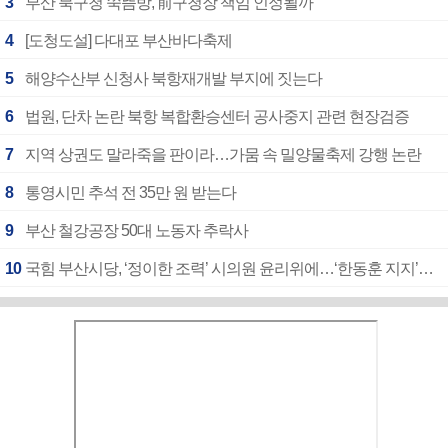
3
부산 북구청 쑥뜸방, 前구청장 책임 인정될까
4
[도청도설] 다대포 부산바다축제
5
해양수산부 신청사 북항재개발 부지에 짓는다
6
법원, 단차 논란 북항 복합환승센터 공사중지 관련 현장검증
7
지역 상권도 말라죽을 판이라…가뭄 속 밀양물축제 강행 논란
8
통영시민 추석 전 35만 원 받는다
9
부산 철강공장 50대 노동자 추락사
10
국힘 부산시당, ‘정이한 조력’ 시의원 윤리위에…‘한동훈 지지’도 신고접수