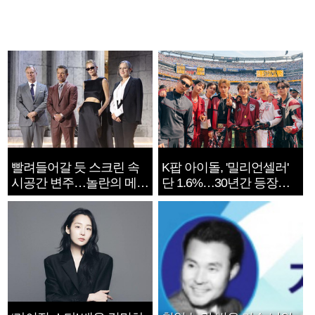
빨려들어갈 듯 스크린 속
K팝 아이돌, '밀리언셀러'
시공간 변주…놀란의 메시
단 1.6%…30년간 등장
지는 ‘전쟁 속죄’
1182개팀 전수조사