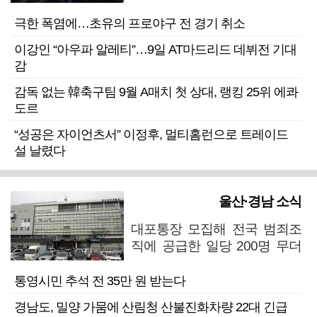
극한 폭염에…초유의 프로야구 전 경기 취소
이강인 “아우파 알레티”…9일 AT마드리드 데뷔전 기대
감
감독 없는 韓축구팀 9월 A매치 첫 상대, 랭킹 25위 에콰
도르
“성공은 자이언츠서” 이정후, 멀티홈런으로 트레이드
설 날렸다
울산·경남 소식
대포통장 모집해 전국 범죄조
직에 공급한 일당 200명 무더
기 검거
통영시민 추석 전 35만 원 받는다
경남도, 밀양 가뭄에 산림청 산불진화차량 22대 긴급