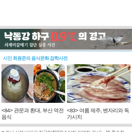
시인 최원준의 음식문화 잡학사전
<84> 관문과 환대, 부산 역전
<83> 여름 제주, 벤자리와 독
음식
가시치