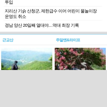
투입
지리산 기슭 산청군, 제한급수 이어 어린이 물놀이장
운영도 취소
경남 양산 20일째 열대야…역대 최장 기록
근교산
주말엔&라이프
근교산&그너머…상주·문경
폭염보다 더 뜨거워라…100
청화산~시루봉
일을 붉게 불태울 ‘선비정신’
피었네