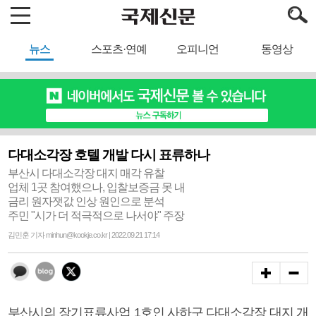
뉴스
스포츠·연예
오피니언
동영상
다대소각장 호텔 개발 다시 표류하나
부산시 다대소각장 대지 매각 유찰
업체 1곳 참여했으나, 입찰보증금 못 내
금리 원자잿값 인상 원인으로 분석
주민 "시가 더 적극적으로 나서야" 주장
김민훈 기자 minhun@kookje.co.kr | 2022.09.21 17:14
부산시의 장기표류사업 1호인 사하구 다대소각장 대지 개