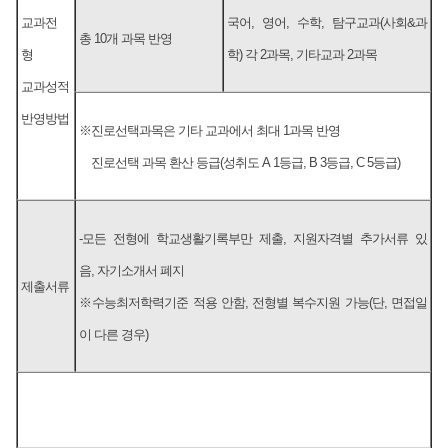
교과전
국어, 영어, 수학, 탐구교과(사회&과
총 10개 과목 반영
형
학) 각 2과목, 기타교과 2과목
교과성적
반영방법
※진로선택과목은 기타 교과에서 최대 1과목 반영
진로선택 과목 환산 등급(성취도 A 1등급, B 3등급, C 5등급)
-모든 전형에 학교생활기록부만 제출, 지원자격별 추가서류 있
음, 자기소개서 폐지
제출서류
※수능최저학력기준 적용 안함, 전형별 복수지원 가능(단, 면접일
이 다른 경우)