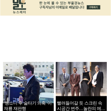
‘뺑소니 후 술타기 의혹’ 이
빨려들어갈 듯 스크린 속
재룡 재판행
시공간 변주…놀란의 메시