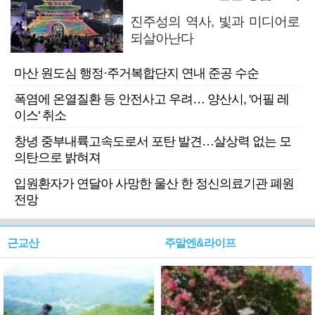
진주성의 역사, 빛과 미디어로
되살아난다
마산 원도심 행정·주거복합단지 연내 준공 수순
폭염에 온열질환 등 안전사고 우려… 양산시, '어필 레
이스' 취소
창녕 중부내륙고속도로서 포탄 발견…살상력 없는 모
의탄으로 밝혀져
입원환자가 연달아 사망한 울산 한 정신의료기관 폐원
전망
근교산
주말엔&라이프