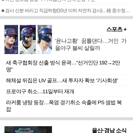
■ 검사 신분 버리고 직급하향(10년 이하 저연차 검사)…檢 중수청행 기피
스포츠 +
‘윤나고황’ 꿈틀댄다…거인 가
을야구 불씨 살릴까
새 축구협회장 선출 방식 윤곽…“선거인단 192→2만
명”
해체설 뒤집은 LIV 골프…새 투자자 확보 ‘기사회생’
프로야구 취소…11일부터 재개
라커룸 냉탕 등장…폭염 경기취소 속출에 PS 셈법 복
잡
울산·경남 소식