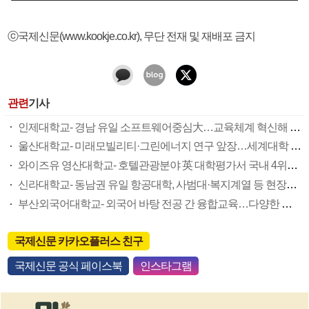
ⓒ국제신문(www.kookje.co.kr), 무단 전재 및 재배포 금지
관련
기사
인제대학교- 경남 유일 소프트웨어중심大…교육체계 혁신해 유망 신산업 선도
울산대학교- 미래모빌리티·그린에너지 연구 앞장…세계대학 논문 랭킹 ‘국내 5위’
와이즈유 영산대학교- 호텔관광분야 英 대학평가서 국내 4위…‘마이스도시’ 부산 이끈다
신라대학교- 동남권 유일 항공대학, 사범대·복지계열 등 현장중심 미래인재 산실
부산외국어대학교- 외국어 바탕 전공 간 융합교육…다양한 해외교류 ‘든든한 뒷받침’
국제신문 카카오플러스 친구
국제신문 공식 페이스북
인스타그램