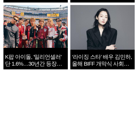
지는 ‘전쟁 속죄’
K팝 아이돌, '밀리언셀러'
‘라이징 스타’ 배우 김민하,
단 1.6%…30년간 등장
올해 BIFF 개막식 사회자
1182개팀 전수조사
확정