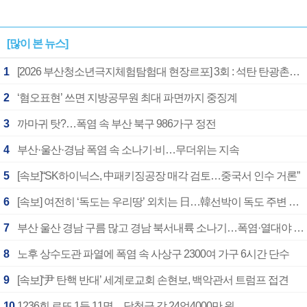
[많이 본 뉴스]
1
[2026 부산청소년극지체험탐험대 현장르포] 3회 : 석탄 탄광촌에서 북극 연구의 중심지로
2
‘혐오표현’ 쓰면 지방공무원 최대 파면까지 중징계
3
까마귀 탓?…폭염 속 부산 북구 986가구 정전
4
부산·울산·경남 폭염 속 소나기·비…무더위는 지속
5
[속보]“SK하이닉스, 中패키징공장 매각 검토…중국서 인수 거론”
6
[속보] 여전히 ‘독도는 우리땅’ 외치는 日…韓선박이 독도 주변 해양조사 활동하자 반발
7
부산 울산 경남 구름 많고 경남 북서내륙 소나기…폭염·열대야 계속
8
노후 상수도관 파열에 폭염 속 사상구 2300여 가구 6시간 단수
9
[속보]‘尹 탄핵 반대’ 세계로교회 손현보, 백악관서 트럼프 접견
10
1236회 로또 1등 11명…당첨금 각 24억4000만 원