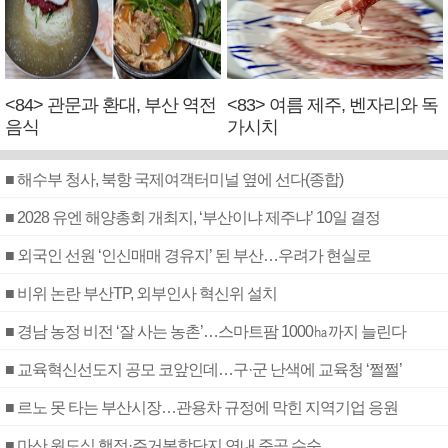
<84> 관문과 환대, 부산 역전
<83> 여름 제주, 벤자리와 독
음식
가시치
■ 해수부 청사, 북항 국제여객터미널 옆에 선다(종합)
■ 2028 유엔 해양총회 개최지, ‘부산이냐 제주냐’ 10일 결정
■ 외국인 선원 ‘인신매매 경유지’ 된 부산…우려가 현실로
■ 비위 논란 부산TP, 외부인사 혁신위 설치
■ 경남 농정 비전 ‘잘 사는 농촌’…스마트팜 1000㏊까지 늘린다
■ 교육혁신선도지 공모 코앞인데…구·군 난색에 교육청 ‘쩔쩔’
■ 르노 못 타는 부산시장…관용차 규정에 막힌 지역기업 응원
■ 마산 원도심 행정·주거복합단지 연내 준공 수순