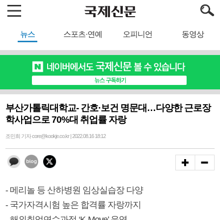
뉴스
스포츠·연예
오피니언
동영상
부산가톨릭대학교- 간호·보건 명문대…다양한 근로장
학사업으로 70%대 취업률 자랑
조민희 기자 core@kookje.co.kr | 2022.08.16 18:12
- 메리놀 등 산하병원 임상실습장 다양
- 국가자격시험 높은 합격률 자랑까지
- 해외취업연수과정 ‘K-Move’ 운영