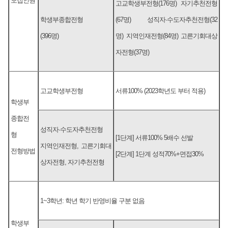
모집인원
고교학생부전형(176명) 자기추천전형
학생부종합전형
(67명) 성직자·수도자추천전형(32
(396명)
명) 지역인재전형(84명) 고른기회대상
자전형(37명)
고교학생부전형
서류100% (2023학년도 부터 적용)
학생부
종합전
성직자·수도자추천전형
형
[1단계] 서류100% 5배수 선발
지역인재전형, 고른기회대
전형방법
[2단계] 1단계 성적70%+면접30%
상자전형, 자기추천전형
1~3학년: 학년 학기 반영비율 구분 없음
학생부