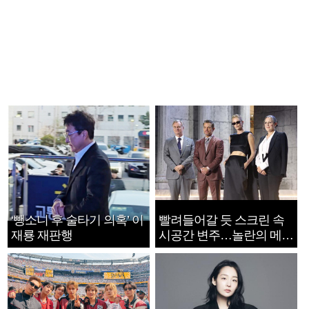
‘뺑소니 후 술타기 의혹’ 이
빨려들어갈 듯 스크린 속
재룡 재판행
시공간 변주…놀란의 메시
지는 ‘전쟁 속죄’