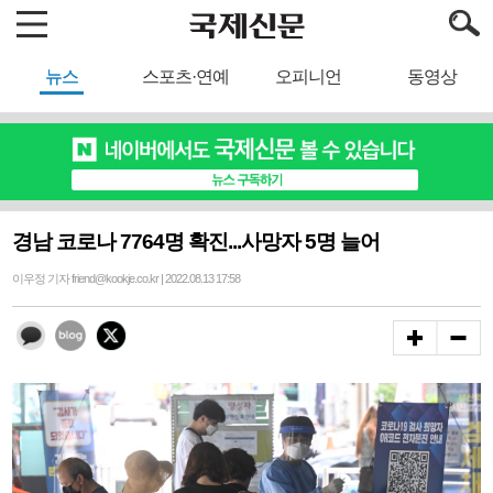
뉴스
스포츠·연예
오피니언
동영상
경남 코로나 7764명 확진...사망자 5명 늘어
이우정 기자 friend@kookje.co.kr | 2022.08.13 17:58