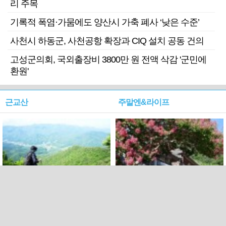
리 주목
기록적 폭염·가뭄에도 양산시 가축 폐사 ‘낮은 수준’
사천시 하동군, 사천공항 확장과 CIQ 설치 공동 건의
고성군의회, 국외출장비 3800만 원 전액 삭감 '군민에
환원'
근교산
주말엔&라이프
근교산&그너머…상주·문경
폭염보다 더 뜨거워라…100
청화산~시루봉
일을 붉게 불태울 ‘선비정신’
피었네