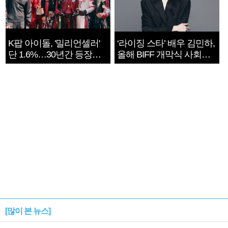
K팝 아이돌, '밀리언셀러'
‘라이징 스타’ 배우 김민하,
단 1.6%…30년간 등장
올해 BIFF 개막식 사회자
1182개팀 전수조사
확정
[많이 본 뉴스]