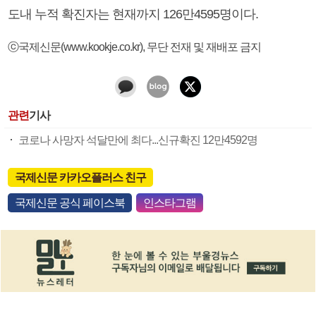
도내 누적 확진자는 현재까지 126만4595명이다.
ⓒ국제신문(www.kookje.co.kr), 무단 전재 및 재배포 금지
관련
기사
코로나 사망자 석달만에 최다...신규확진 12만4592명
국제신문 카카오플러스 친구
국제신문 공식 페이스북
인스타그램