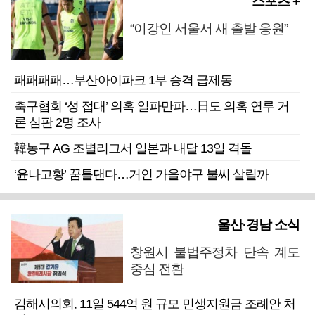
스포츠 +
“이강인 서울서 새 출발 응원”
패패패패…부산아이파크 1부 승격 급제동
축구협회 ‘성 접대’ 의혹 일파만파…日도 의혹 연루 거
론 심판 2명 조사
韓농구 AG 조별리그서 일본과 내달 13일 격돌
‘윤나고황’ 꿈틀댄다…거인 가을야구 불씨 살릴까
울산·경남 소식
창원시 불법주정차 단속 계도
중심 전환
김해시의회, 11일 544억 원 규모 민생지원금 조례안 처