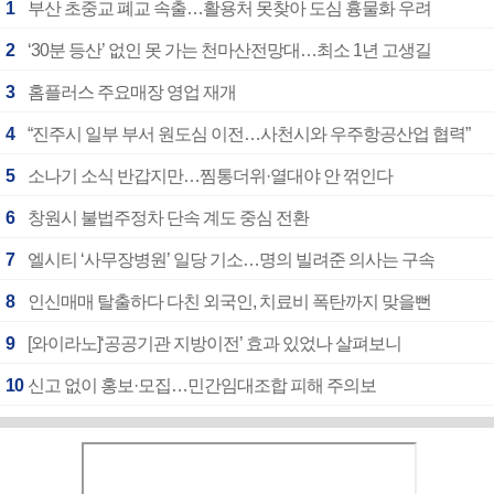
1
부산 초중교 폐교 속출…활용처 못찾아 도심 흉물화 우려
2
‘30분 등산’ 없인 못 가는 천마산전망대…최소 1년 고생길
3
홈플러스 주요매장 영업 재개
4
“진주시 일부 부서 원도심 이전…사천시와 우주항공산업 협력”
5
소나기 소식 반갑지만…찜통더위·열대야 안 꺾인다
6
창원시 불법주정차 단속 계도 중심 전환
7
엘시티 ‘사무장병원’ 일당 기소…명의 빌려준 의사는 구속
8
인신매매 탈출하다 다친 외국인, 치료비 폭탄까지 맞을뻔
9
[와이라노]‘공공기관 지방이전’ 효과 있었나 살펴보니
10
신고 없이 홍보·모집…민간임대조합 피해 주의보