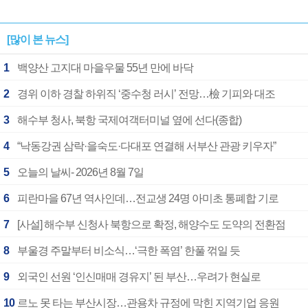
[많이 본 뉴스]
1
백양산 고지대 마을우물 55년 만에 바닥
2
경위 이하 경찰 하위직 ‘중수청 러시’ 전망…檢 기피와 대조
3
해수부 청사, 북항 국제여객터미널 옆에 선다(종합)
4
“낙동강권 삼락·을숙도·다대포 연결해 서부산 관광 키우자”
5
오늘의 날씨- 2026년 8월 7일
6
피란마을 67년 역사인데…전교생 24명 아미초 통폐합 기로
7
[사설] 해수부 신청사 북항으로 확정, 해양수도 도약의 전환점
8
부울경 주말부터 비소식…‘극한 폭염’ 한풀 꺾일 듯
9
외국인 선원 ‘인신매매 경유지’ 된 부산…우려가 현실로
10
르노 못 타는 부산시장…관용차 규정에 막힌 지역기업 응원