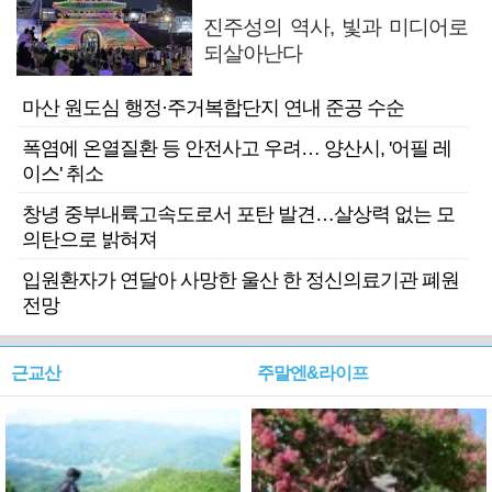
진주성의 역사, 빛과 미디어로
되살아난다
마산 원도심 행정·주거복합단지 연내 준공 수순
폭염에 온열질환 등 안전사고 우려… 양산시, '어필 레
이스' 취소
창녕 중부내륙고속도로서 포탄 발견…살상력 없는 모
의탄으로 밝혀져
입원환자가 연달아 사망한 울산 한 정신의료기관 폐원
전망
근교산
주말엔&라이프