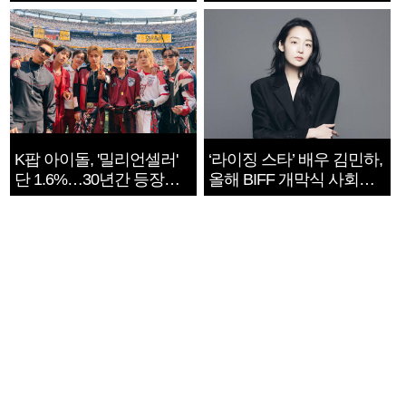
지는 ‘전쟁 속죄’
K팝 아이돌, '밀리언셀러'
‘라이징 스타’ 배우 김민하,
단 1.6%…30년간 등장
올해 BIFF 개막식 사회자
1182개팀 전수조사
확정