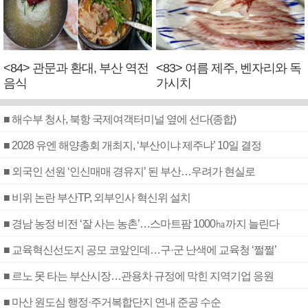
<84> 관문과 환대, 부산 역전
<83> 여름 제주, 벤자리와 독
음식
가시치
■ 해수부 청사, 북항 국제여객터미널 옆에 선다(종합)
■ 2028 유엔 해양총회 개최지, ‘부산이냐 제주냐’ 10일 결정
■ 외국인 선원 ‘인신매매 경유지’ 된 부산…우려가 현실로
■ 비위 논란 부산TP, 외부인사 혁신위 설치
■ 경남 농정 비전 ‘잘 사는 농촌’…스마트팜 1000㏊까지 늘린다
■ 교육혁신선도지 공모 코앞인데…구·군 난색에 교육청 ‘쩔쩔’
■ 르노 못 타는 부산시장…관용차 규정에 막힌 지역기업 응원
■ 마산 원도심 행정·주거복합단지 연내 준공 수순