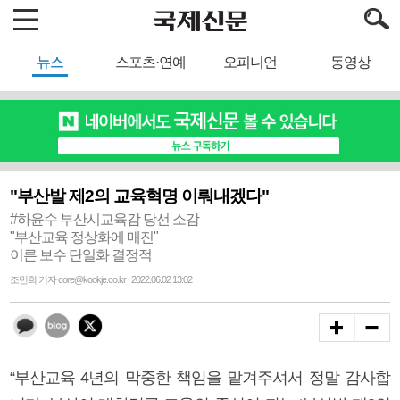
뉴스
스포츠·연예
오피니언
동영상
"부산발 제2의 교육혁명 이뤄내겠다"
#하윤수 부산시교육감 당선 소감
"부산교육 정상화에 매진"
이른 보수 단일화 결정적
조민희 기자 core@kookje.co.kr | 2022.06.02 13:02
“부산교육 4년의 막중한 책임을 맡겨주셔서 정말 감사합