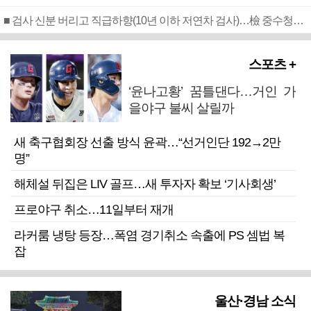
■ 검사 신분 버리고 직급하향(10년 이하 저연차 검사)…檢 중수청행 기피
스포츠 +
‘윤나고황’ 꿈틀댄다…거인 가
을야구 불씨 살릴까
새 축구협회장 선출 방식 윤곽…“선거인단 192→2만
명”
해체설 뒤집은 LIV 골프…새 투자자 확보 ‘기사회생’
프로야구 취소…11일부터 재개
라커룸 냉탕 등장…폭염 경기취소 속출에 PS 셈법 복
잡
울산·경남 소식