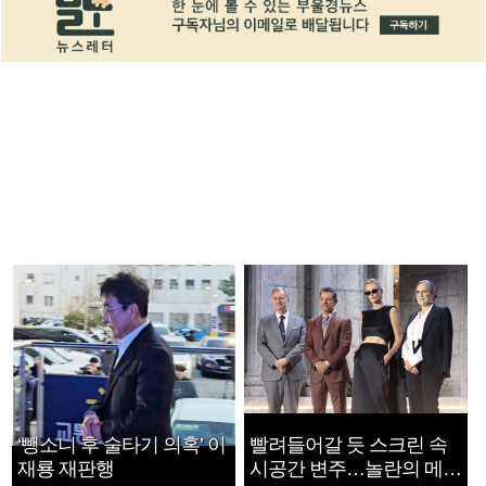
‘뺑소니 후 술타기 의혹’ 이
빨려들어갈 듯 스크린 속
재룡 재판행
시공간 변주…놀란의 메시