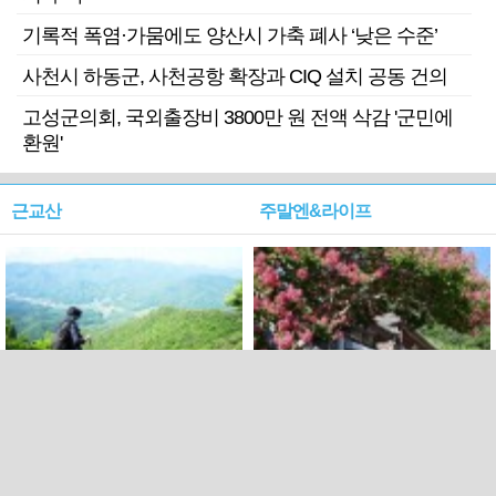
기록적 폭염·가뭄에도 양산시 가축 폐사 ‘낮은 수준’
사천시 하동군, 사천공항 확장과 CIQ 설치 공동 건의
고성군의회, 국외출장비 3800만 원 전액 삭감 '군민에
환원'
근교산
주말엔&라이프
근교산&그너머…상주·문경
폭염보다 더 뜨거워라…100
청화산~시루봉
일을 붉게 불태울 ‘선비정신’
피었네