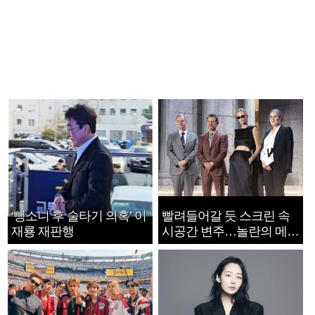
‘뺑소니 후 술타기 의혹’ 이
빨려들어갈 듯 스크린 속
재룡 재판행
시공간 변주…놀란의 메시
지는 ‘전쟁 속죄’