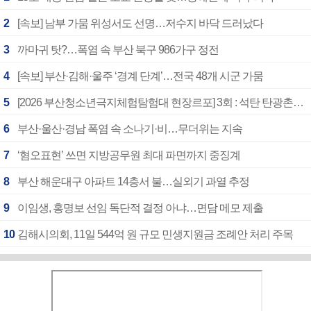
2
[속보] 남부 가뭄 위성서도 선명…저수지 바닥 드러났다
3
까마귀 탓?…폭염 속 부산 북구 986가구 정전
4
[속보] 부산·김해·울주 ‘경계 단계’…전국 48개 시군 가뭄
5
[2026 부산청소년극지체험탐험대 현장르포] 3회 : 석탄 탄광촌에서 북극 연구의 중심지로
6
부산·울산·경남 폭염 속 소나기·비…무더위는 지속
7
‘혐오표현’ 쓰면 지방공무원 최대 파면까지 중징계
8
부산 해운대구 아파트 14층서 불…실외기 과열 추정
9
이임생, 홍명보 선임 독단적 결정 아냐…면담 메모 제출
10
김해시의회, 11일 544억 원 규모 민생지원금 조례안 처리 주목