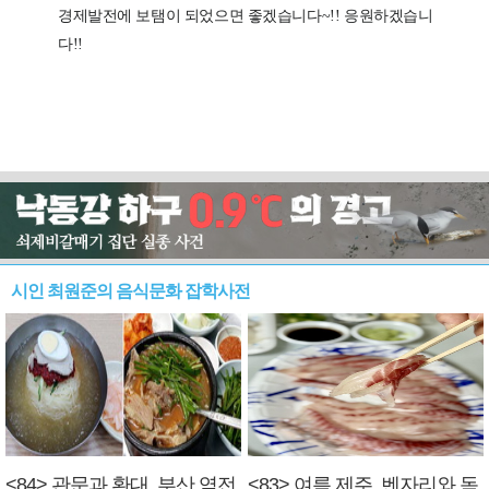
시인 최원준의 음식문화 잡학사전
<84> 관문과 환대, 부산 역전
<83> 여름 제주, 벤자리와 독