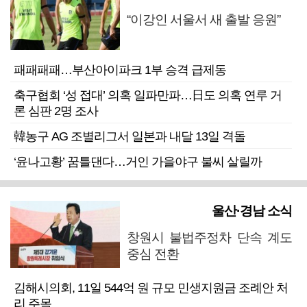
“이강인 서울서 새 출발 응원”
패패패패…부산아이파크 1부 승격 급제동
축구협회 ‘성 접대’ 의혹 일파만파…日도 의혹 연루 거
론 심판 2명 조사
韓농구 AG 조별리그서 일본과 내달 13일 격돌
‘윤나고황’ 꿈틀댄다…거인 가을야구 불씨 살릴까
울산·경남 소식
창원시 불법주정차 단속 계도
중심 전환
김해시의회, 11일 544억 원 규모 민생지원금 조례안 처
리 주목