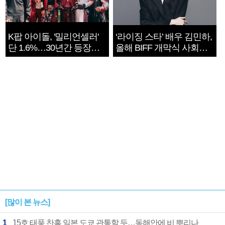
K팝 아이돌, '밀리언셀러'
‘라이징 스타’ 배우 김민하,
단 1.6%…30년간 등장
올해 BIFF 개막식 사회자
1182개팀 전수조사
확정
[많이 본 뉴스]
1
15호 태풍 찬홈 일본 도쿄 관통할 듯…동해안에 비 뿌리나