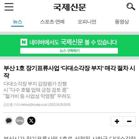
뉴스
스포츠·연예
오피니언
동영상
부산 1호 장기표류사업 ‘다대소각장 부지’ 매각 절차 시
작
다대소각장 부지 감정평가 진행
시 "다수 호텔 업체 긍정 검토 중"
"철거비 등 사업성 악영향" 우려도
김민훈 기자 minhun@kookje.co.kr | 2022.04.28 06:56
부산시가 장기표류사업 1호로 선정된 사하구 다대소각장