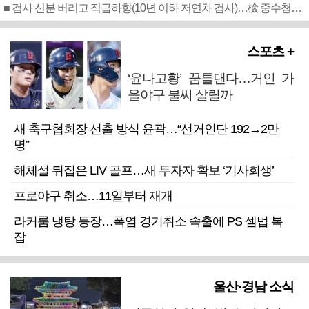
■ 검사 신분 버리고 직급하향(10년 이하 저연차 검사)…檢 중수청행 기피
스포츠 +
‘윤나고황’ 꿈틀댄다…거인 가
을야구 불씨 살릴까
새 축구협회장 선출 방식 윤곽…“선거인단 192→2만
명”
해체설 뒤집은 LIV 골프…새 투자자 확보 ‘기사회생’
프로야구 취소…11일부터 재개
라커룸 냉탕 등장…폭염 경기취소 속출에 PS 셈법 복
잡
울산·경남 소식