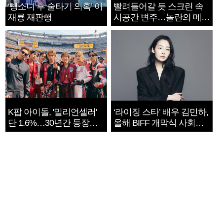
‘뺑소니 후 술타기 의혹’ 이
빨려들어갈 듯 스크린 속
재룡 재판행
시공간 변주…놀란의 메시
지는 ‘전쟁 속죄’
K팝 아이돌, '밀리언셀러'
‘라이징 스타’ 배우 김민하,
단 1.6%…30년간 등장
올해 BIFF 개막식 사회자
1182개팀 전수조사
확정