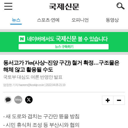
뉴스
스포츠·연예
오피니언
동영상
동서고가 7㎞(사상~진양 구간) 철거 확정…구조물은
해체 않고 활용될 수도
국토부 대심도 여론 반영안 발표
염창현 기자 haorem@kookje.co.kr | 2022.04.05 21:19
- 새 도로와 겹치는 구간만 뜯을 방침
- 시민 휴식처 조성 등 부산시와 협의