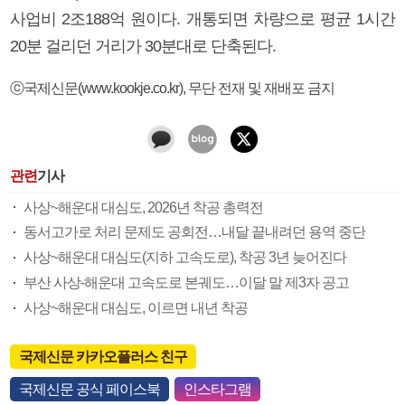
사업비 2조188억 원이다. 개통되면 차량으로 평균 1시간
20분 걸리던 거리가 30분대로 단축된다.
ⓒ국제신문(www.kookje.co.kr), 무단 전재 및 재배포 금지
관련
기사
사상~해운대 대심도, 2026년 착공 총력전
동서고가로 처리 문제도 공회전…내달 끝내려던 용역 중단
사상~해운대 대심도(지하 고속도로), 착공 3년 늦어진다
부산 사상-해운대 고속도로 본궤도…이달 말 제3자 공고
사상~해운대 대심도, 이르면 내년 착공
국제신문 카카오플러스 친구
국제신문 공식 페이스북
인스타그램