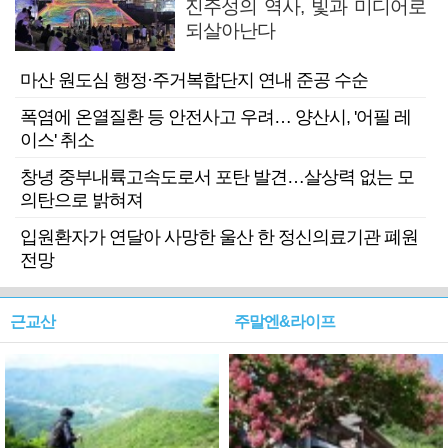
진주성의 역사, 빛과 미디어로
되살아난다
마산 원도심 행정·주거복합단지 연내 준공 수순
폭염에 온열질환 등 안전사고 우려… 양산시, '어필 레
이스' 취소
창녕 중부내륙고속도로서 포탄 발견…살상력 없는 모
의탄으로 밝혀져
입원환자가 연달아 사망한 울산 한 정신의료기관 폐원
전망
근교산
주말엔&라이프