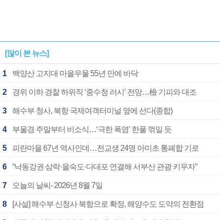
[많이 본 뉴스]
1
백양산 고지대 마을우물 55년 만에 바닥
2
경위 이하 경찰 하위직 ‘중수청 러시’ 전망…檢 기피와 대조
3
해수부 청사, 북항 국제여객터미널 옆에 선다(종합)
4
부울경 주말부터 비소식…‘극한 폭염’ 한풀 꺾일 듯
5
피란마을 67년 역사인데…전교생 24명 아미초 통폐합 기로
6
“낙동강권 삼락·을숙도·다대포 연결해 서부산 관광 키우자”
7
오늘의 날씨- 2026년 8월 7일
8
[사설] 해수부 신청사 북항으로 확정, 해양수도 도약의 전환점