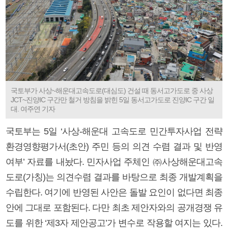
국토부가 사상~해운대고속도로(대심도) 건설 때 동서고가도로 중 사상
JCT~진양IC 구간만 철거 방침을 밝힌 5일 동서고가도로 진양IC 구간 일
대. 여주연 기자
국토부는 5일 ‘사상-해운대 고속도로 민간투자사업 전략
환경영향평가서(초안) 주민 등의 의견 수렴 결과 및 반영
여부’ 자료를 내놨다. 민자사업 주체인 ㈜사상해운대고속
도로(가칭)는 의견수렴 결과를 바탕으로 최종 개발계획을
수립한다. 여기에 반영된 사안은 돌발 요인이 없다면 최종
안에 그대로 포함된다. 다만 최초 제안자와의 공개경쟁 유
도를 위한 ‘제3자 제안공고’가 변수로 작용할 여지는 있다.