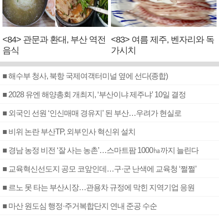
<84> 관문과 환대, 부산 역전
<83> 여름 제주, 벤자리와 독
음식
가시치
■ 해수부 청사, 북항 국제여객터미널 옆에 선다(종합)
■ 2028 유엔 해양총회 개최지, ‘부산이냐 제주냐’ 10일 결정
■ 외국인 선원 ‘인신매매 경유지’ 된 부산…우려가 현실로
■ 비위 논란 부산TP, 외부인사 혁신위 설치
■ 경남 농정 비전 ‘잘 사는 농촌’…스마트팜 1000㏊까지 늘린다
■ 교육혁신선도지 공모 코앞인데…구·군 난색에 교육청 ‘쩔쩔’
■ 르노 못 타는 부산시장…관용차 규정에 막힌 지역기업 응원
■ 마산 원도심 행정·주거복합단지 연내 준공 수순