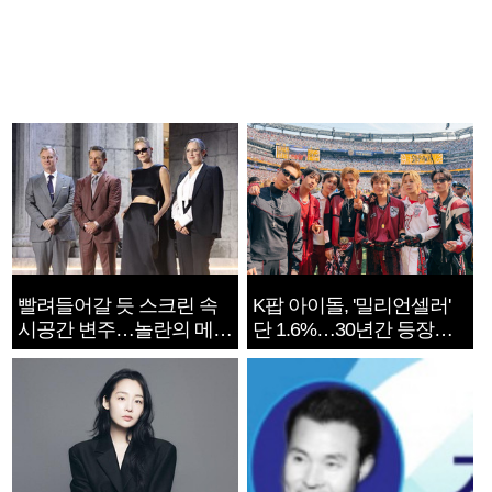
빨려들어갈 듯 스크린 속
K팝 아이돌, '밀리언셀러'
시공간 변주…놀란의 메시
단 1.6%…30년간 등장
지는 ‘전쟁 속죄’
1182개팀 전수조사