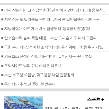
■ 검사 신분 버리고 직급하향(10년 이하 저연차 검사)…檢 중수청행 기피
■ 지역 상권도 말라죽을 판이라…가뭄 속 밀양물축제 강행 논란
■ 지방국립대 이르면 내년 신입생부터 ‘등록금 0원’(종합)
■ 탄소흡수력 높여 폭염 대응…부산 도시숲 지도 다시 그린다
■ 국힘 부산시당, ‘정이한 조력’ 시의원 윤리위에…‘한동훈 지지’도 신고접수
■ 의료헬스 신성장 산업 키운다더니…부산서구 준비 부실
■ 도박사이트 범죄수익 70억 전액 환수
■ 부산 북구청 쑥뜸방, 前구청장 책임 인정될까
■ 통영시민 추석 전 35만 원 받는다
스포츠 +
라커룸 냉탕 등장…폭염 경기