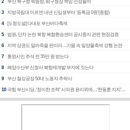
2
부산 북구청 쑥뜸방, 前구청장 책임 인정될까
3
지방국립대 이르면 내년 신입생부터 ‘등록금 0원’(종합)
4
[도청도설] 다대포 부산바다축제
5
법원, 단차 논란 북항 복합환승센터 공사중지 관련 현장검증
6
지역 상권도 말라죽을 판이라…가뭄 속 밀양물축제 강행 논란
7
통영시민 추석 전 35만 원 받는다
8
해양수산부 신청사 북항재개발 부지에 짓는다
9
부산 철강공장 50대 노동자 추락사
10
국힘 부산시당, ‘정이한 조력’ 시의원 윤리위에…‘한동훈 지지’도 신고접수