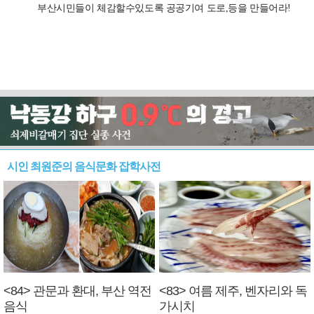
시인 최원준의 음식문화 잡학사전
<84> 관문과 환대, 부산 역전
<83> 여름 제주, 벤자리와 독
음식
가시치