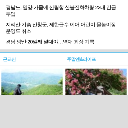
경남도, 밀양 가뭄에 산림청 산불진화차량 22대 긴급
투입
지리산 기슭 산청군, 제한급수 이어 어린이 물놀이장
운영도 취소
경남 양산 20일째 열대야…역대 최장 기록
근교산
주말엔&라이프
근교산&그너머…상주·문경
폭염보다 더 뜨거워라…100
청화산~시루봉
일을 붉게 불태울 ‘선비정신’
피었네