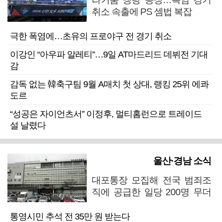
취소 속출에 PS 셈법 복잡
극한 폭염에…초유의 프로야구 전 경기 취소
이강인 “아우파 알레티”…9일 AT마드리드 데뷔전 기대
감
감독 없는 韓축구팀 9월 A매치 첫 상대, 랭킹 25위 에콰
도르
“성공은 자이언츠서” 이정후, 멀티홈런으로 트레이드
설 날렸다
울산·경남 소식
대포통장 모집해 전국 범죄조
직에 공급한 일당 200명 무더
기 검거
통영시민 추석 전 35만 원 받는다