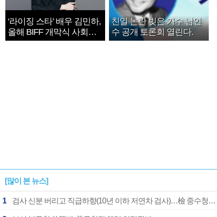
‘라이징 스타’ 배우 김민하,
친일 논란 빚은 가수 남인
올해 BIFF 개막식 사회자
수 공개 토론회 열린다.
확정
[많이 본 뉴스]
1
검사 신분 버리고 직급하향(10년 이하 저연차 검사)…檢 중수청행 기피