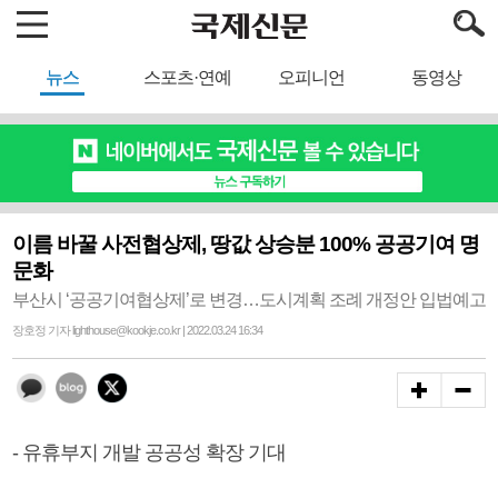
뉴스
스포츠·연예
오피니언
동영상
이름 바꿀 사전협상제, 땅값 상승분 100% 공공기여 명
문화
부산시 ‘공공기여협상제’로 변경…도시계획 조례 개정안 입법예고
장호정 기자 lighthouse@kookje.co.kr | 2022.03.24 16:34
- 유휴부지 개발 공공성 확장 기대