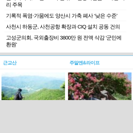
리 주목
기록적 폭염·가뭄에도 양산시 가축 폐사 ‘낮은 수준’
사천시 하동군, 사천공항 확장과 CIQ 설치 공동 건의
고성군의회, 국외출장비 3800만 원 전액 삭감 '군민에
환원'
근교산
주말엔&라이프
근교산&그너머…상주·문경
폭염보다 더 뜨거워라…100
청화산~시루봉
일을 붉게 불태울 ‘선비정신’
피었네