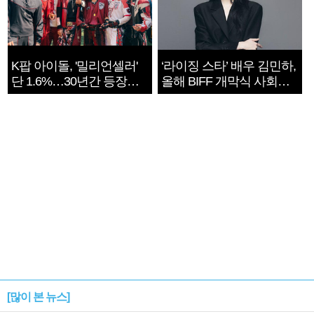
K팝 아이돌, '밀리언셀러'
‘라이징 스타’ 배우 김민하,
단 1.6%…30년간 등장
올해 BIFF 개막식 사회자
1182개팀 전수조사
확정
[많이 본 뉴스]