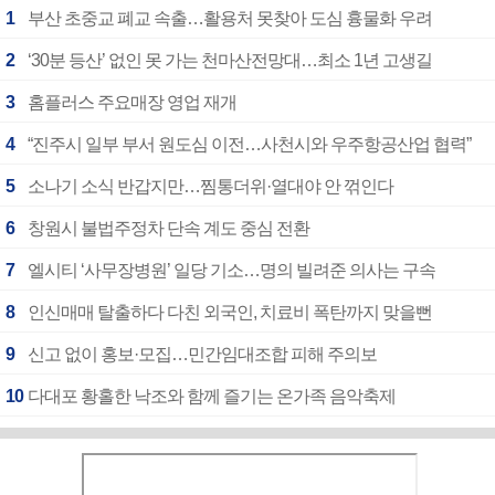
1
부산 초중교 폐교 속출…활용처 못찾아 도심 흉물화 우려
2
‘30분 등산’ 없인 못 가는 천마산전망대…최소 1년 고생길
3
홈플러스 주요매장 영업 재개
4
“진주시 일부 부서 원도심 이전…사천시와 우주항공산업 협력”
5
소나기 소식 반갑지만…찜통더위·열대야 안 꺾인다
6
창원시 불법주정차 단속 계도 중심 전환
7
엘시티 ‘사무장병원’ 일당 기소…명의 빌려준 의사는 구속
8
인신매매 탈출하다 다친 외국인, 치료비 폭탄까지 맞을뻔
9
신고 없이 홍보·모집…민간임대조합 피해 주의보
10
다대포 황홀한 낙조와 함께 즐기는 온가족 음악축제