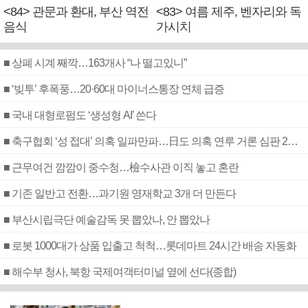
<84> 관문과 환대, 부산 역전
<83> 여름 제주, 벤자리와 독
음식
가시치
■ 상폐 시계 째깍…163개사 “나 떨고있니”
■ ‘빚투’ 후폭풍…20·60대 마이너스통장 연체 급증
■ 국내 대형로펌도 ‘생성형 AI’ 쓴다
■ 축구협회 ‘성 접대’ 의혹 일파만파…日도 의혹 연루 거론 심판 2명 조사
■ 근무여건 깜깜이 중수청…檢수사관 이직 놓고 혼란
■ 기존 일반고 전환…과기원 영재학교 3개 더 만든다
■ 부산시립극단 예술감독 못 뽑았나, 안 뽑았나
■ 로봇 1000대가 상품 입출고 척척…롯데마트 24시간 배송 자동화
■ 해수부 청사, 북항 국제여객터미널 옆에 선다(종합)