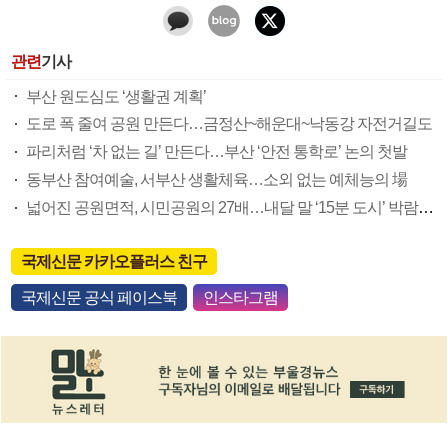
관련
기사
부산 원도심도 ‘생활권 계획’
도로 폭 줄여 공원 만든다…금정산~해운대~낙동강 자전거길도
파리처럼 ‘차 없는 길’ 만든다…부산 ‘안전 통학로’ 논의 첫발
동부산 참여예술, 서부산 생활체육…소외 없는 예체능의 場
넓어진 공원면적, 시민공원의 27배…내달 말 ‘15분 도시’ 박람회 추진
국제신문 카카오플러스 친구
국제신문 공식 페이스북
인스타그램