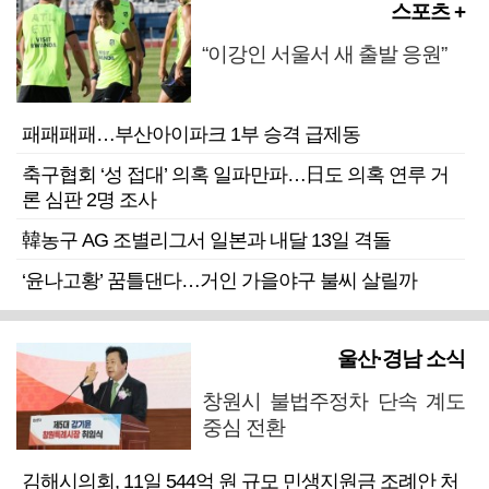
스포츠 +
“이강인 서울서 새 출발 응원”
패패패패…부산아이파크 1부 승격 급제동
축구협회 ‘성 접대’ 의혹 일파만파…日도 의혹 연루 거
론 심판 2명 조사
韓농구 AG 조별리그서 일본과 내달 13일 격돌
‘윤나고황’ 꿈틀댄다…거인 가을야구 불씨 살릴까
울산·경남 소식
창원시 불법주정차 단속 계도
중심 전환
김해시의회, 11일 544억 원 규모 민생지원금 조례안 처