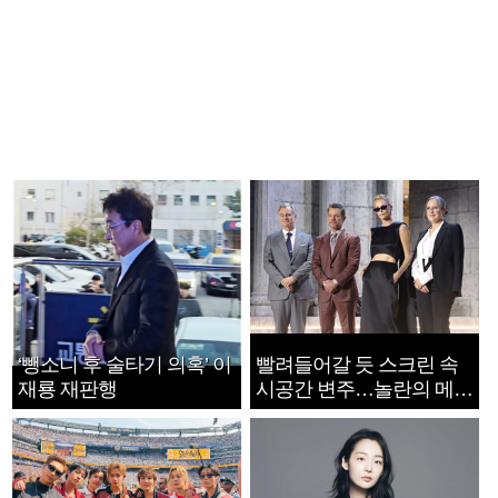
‘뺑소니 후 술타기 의혹’ 이
빨려들어갈 듯 스크린 속
재룡 재판행
시공간 변주…놀란의 메시
지는 ‘전쟁 속죄’