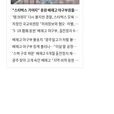
"스타벅스 가야지" 응원 배재고 야구부원들, 학교서 징계 처분
‘탱크데이’ 다시 불지핀 경찰, 스타벅스 모욕 혐의 압수수색
차정인 국교위원장 “허위정보와 혐오·차별, 학교 교실까지 유입"
‘5·18 폄훼 응원’ 배재고 야구부, 출전정지 6개월→1개월 감경
배재고 야구부 불송치 “광주일고가 처벌 불원 의사 표해”
배재고 야구부 징계 풀리나…“이달 말 공정위서 재심의”
‘스벅 구호 파문’ 배재고 6개월 출전정지 재심 신청키로
광주 찾아 고개 숙인 배재고 “지역 비하 응원 잘못”(종합)