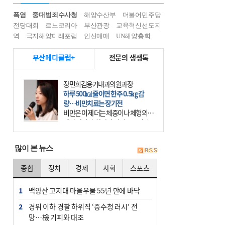
폭염
중대범죄수사청
해양수산부
더불어민주당
전당대회
르노코리아
부산관광
교육혁신선도지
역
극지해양미래포럼
인신매매
UN해양총회
부산메디클럽+
전문의 생생톡
장민희김용기내과의원과장
하루 500㎉ 줄이면 한주 0.5㎏ 감
량…비만치료는 장기전
비만은 이제 더는 체중이나 체형의 문
제가 아니다. 하나의 질병으로 인지
하고 치료와 관리를 해야 한다. 세계
보건기구(WHO)는 이미 1994년 비만
많이 본 뉴스
을 인류의 중요한
종합
정치
경제
사회
스포츠
1
백양산 고지대 마을우물 55년 만에 바닥
2
경위 이하 경찰 하위직 ‘중수청 러시’ 전
망…檢 기피와 대조