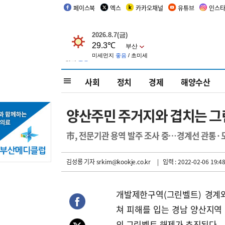
페이스북
엑스
카카오채널
유튜브
인스
사회
정치
경제
해양수산
양산주민 주거지와 겹치는 
市, 전문기관 용역 발주 조사 중…경계선 관통·도
김성룡 기자
srkim@kookje.co.kr
| 입력 : 2022-02-06 19:48
개발제한구역(그린벨트) 경계
쳐 피해를 입는 경남 양산지역
의 그린벨트 해제가 추진된다.