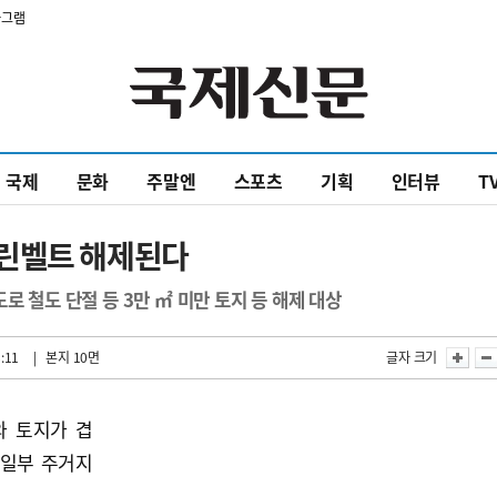
타그램
국제
문화
주말엔
스포츠
기획
인터뷰
T
그린벨트 해제된다
로 철도 단절 등 3만 ㎡ 미만 토지 등 해제 대상
:11
| 본지 10면
글자 크기
와 토지가 겹
 일부 주거지