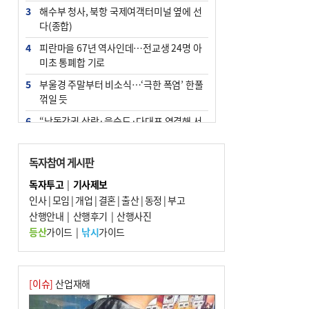
3
해수부 청사, 북항 국제여객터미널 옆에 선
다(종합)
4
피란마을 67년 역사인데…전교생 24명 아
미초 통폐합 기로
5
부울경 주말부터 비소식…‘극한 폭염’ 한풀
꺾일 듯
6
“낙동강권 삼락·을숙도·다대포 연결해 서
부산 관광 키우자”
7
오늘의 날씨- 2026년 8월 7일
독자참여 게시판
8
외국인 선원 ‘인신매매 경유지’ 된 부산…
독자투고
|
기사제보
우려가 현실로
인사
|
모임
|
개업
|
결혼
|
출산
|
동정
|
부고
9
산행안내
[사설] 해수부 신청사 북항으로 확정, 해양
|
산행후기
|
산행사진
수도 도약의 전환점
등산
가이드
|
낚시
가이드
10
르노 못 타는 부산시장…관용차 규정에 막
힌 지역기업 응원
[이슈]
산업재해