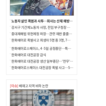
노동자 살인 폭염과 사투…회사는 산재 예방·전기료 절감 전력
강서구 기간제노동자 사망, 전임 부구청장 檢 송치
중대재해법 위헌제청 파장…관련 재판 줄줄이 브레이크
한화에어로 폭발사고 희생자 5명 중 3명, 7일 영면
한화에어로스페이스, 4·5일 공정중단…특별 안전점검
한화에어로 대전공장 감식
한화에어로 대전공장 생산 일부중단…‘천무’ 수출 비상
한화에어로스페이스 대전공장 폭발 사고…5명 사망·2명 부상(종합)
[이슈]
배재고 지역 비하 논란