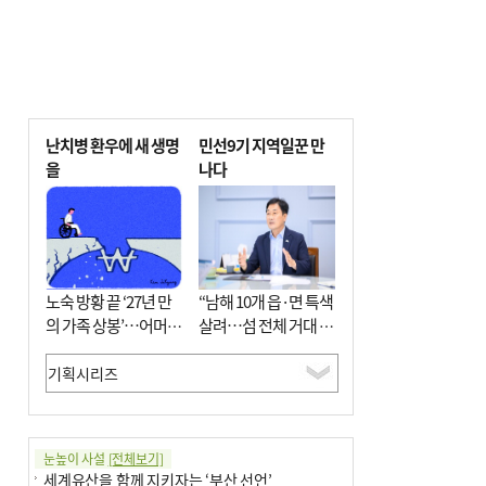
난치병 환우에 새 생명
민선9기 지역일꾼 만
을
나다
노숙 방황 끝 ‘27년 만
“남해 10개 읍·면 특색
의 가족 상봉’…어머니
살려…섬 전체 거대 정
와 행복 꿈꿔
원으로 조성”
눈높이 사설
[전체보기]
세계유산을 함께 지키자는 ‘부산 선언’