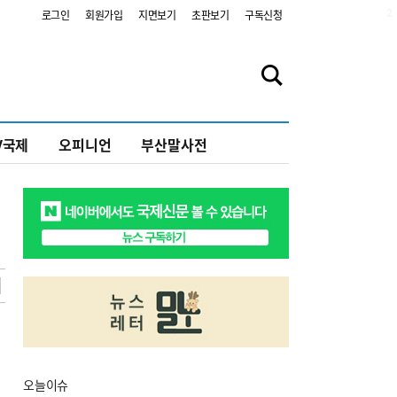
2
로그인
회원가입
지면보기
초판보기
구독신청
V국제
오피니언
부산말사전
오늘
이슈