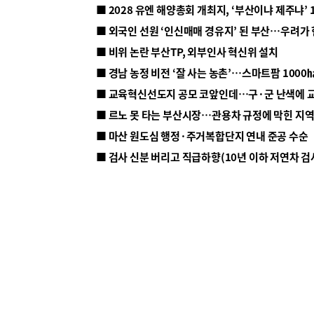
■ 2028 유엔 해양총회 개최지, ‘부산이냐 제주냐’ 
■ 외국인 선원 ‘인신매매 경유지’ 된 부산…우려가
■ 비위 논란 부산TP, 외부인사 혁신위 설치
■ 르노 못 타는 부산시장…관용차 규정에 막힌 지
■ 마산 원도심 행정·주거복합단지 연내 준공 수순