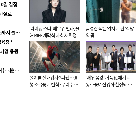
10일 결정
 현실로
‘라이징 스타’ 배우 김민하, 올
금정산 작은 암자에 핀 ‘희망
■ 경남 농정 비전 ‘잘 사는 농촌’…스마트팜 1000㏊까지 늘린다
해 BIFF 개막식 사회자 확정
의 꽃’
■ 교육혁신선도지 공모 코앞인데…구·군 난색에 교육청 ‘쩔쩔’
역기업 응원
■ 검사 신분 버리고 직급하향(10년 이하 저연차 검사)…檢 중수청행 기피
올여름 절대강자 3파전…흥
‘배우 몸값’ 거품 없애기 시
행 조급증에 변칙·무리수 마
동…중예산영화 한정돼 실
케팅도
효성 의문도