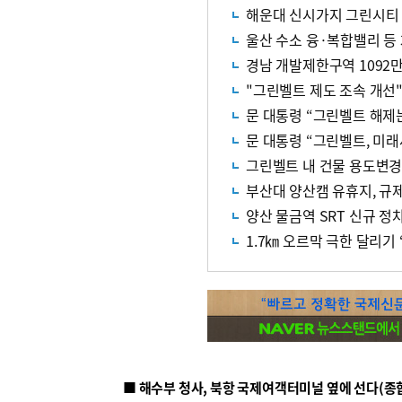
해운대 신시가지 그린시티
울산 수소 융·복합밸리 등
경남 개발제한구역 1092
"그린벨트 제도 조속 개선"
문 대통령 “그린벨트 해제는
문 대통령 “그린벨트, 미
그린벨트 내 건물 용도변경
부산대 양산캠 유휴지, 규
양산 물금역 SRT 신규 
1.7㎞ 오르막 극한 달리기
■ 해수부 청사, 북항 국제여객터미널 옆에 선다(종