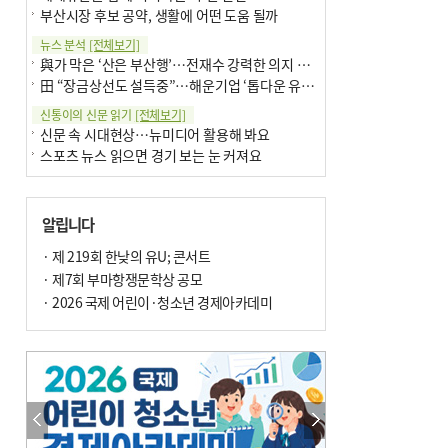
부산시장 후보 공약, 생활에 어떤 도움 될까
뉴스 분석
[전체보기]
與가 막은 ‘산은 부산행’…전재수 강력한 의지 표명 없인 공염불
田 “장금상선도 설득중”…해운기업 ‘톱다운 유치전’ 가속
신통이의 신문 읽기
[전체보기]
신문 속 시대현상…뉴미디어 활용해 봐요
스포츠 뉴스 읽으면 경기 보는 눈 커져요
어떻게 생각하십니까
[전체보기]
구·군 승진 축하화분 관행 없애자니 소상공인 울상
알립니다
3년째 병상에 있는 구의원…의정활동 못해도 월급 그대로
팩트체크
· 제 219회 한낮의 유U; 콘서트
[전체보기]
금정산 반려견 데리고 갈 수 있나…알아보니 ‘국립공원은 출입 불가’
· 제7회 부마항쟁문학상 공모
서울 도림천도 공업용수 활용한다는 사례, 정수 없이 한강물 공급…수질만 공업용수
· 2026 국제 어린이·청소년 경제아카데미
포토에세이
[전체보기]
연꽃 위 개개비
의령 한우산 털중나리
한 손 뉴스
[전체보기]
시민이 개발한 폭염 대응 앱 ‘그늘로’ 길안내 지도 등 인기
골목 맛집 발굴 고메 셀렉션…부산시, 페스티벌 시월 연계