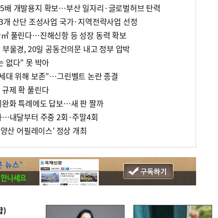
 5배 개발용지 확보…부산 일자리·글로벌허브 탄력
 3개 산단 조성사업 국가·지역전략사업 선정
만㎡ 풀린다…진해신항 등 성장 동력 확보
 부울경, 20일 공동건의문 내고 정부 압박
 없다” 못 박아
래세대 위해 보존”…그린벨트 논란 종결
 규제 확 풀린다
제완화 특례에도 답보…새 판 짤까
정차…내달부터 주중 2회·주말4회
 ‘양산 어필레이스’ 정상 개최
합)