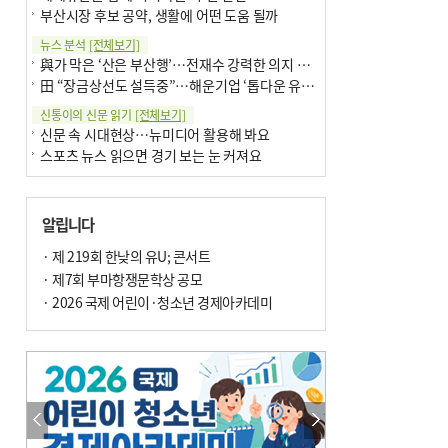
부산시장 후보 공약, 생활에 어떤 도움 될까
뉴스 분석
[전체보기]
與가 막은 ‘산은 부산행’…전재수 강력한 의지 표명 없인 공염불
田 “장금상선도 설득중”…해운기업 ‘톱다운 유치전’ 가속
신통이의 신문 읽기
[전체보기]
신문 속 시대현상…뉴미디어 활용해 봐요
스포츠 뉴스 읽으면 경기 보는 눈 커져요
어떻게 생각하십니까
[전체보기]
구·군 승진 축하화분 관행 없애자니 소상공인 울상
알립니다
3년째 병상에 있는 구의원…의정활동 못해도 월급 그대로
팩트체크
· 제 219회 한낮의 유U; 콘서트
[전체보기]
금정산 반려견 데리고 갈 수 있나…알아보니 ‘국립공원은 출입 불가’
· 제7회 부마항쟁문학상 공모
서울 도림천도 공업용수 활용한다는 사례, 정수 없이 한강물 공급…수질만 공업용수
· 2026 국제 어린이·청소년 경제아카데미
포토에세이
[전체보기]
연꽃 위 개개비
의령 한우산 털중나리
한 손 뉴스
[전체보기]
시민이 개발한 폭염 대응 앱 ‘그늘로’ 길안내 지도 등 인기
골목 맛집 발굴 고메 셀렉션…부산시, 페스티벌 시월 연계