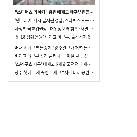
"스타벅스 가야지" 응원 배재고 야구부원들, 학교서 징계 처분
‘탱크데이’ 다시 불지핀 경찰, 스타벅스 모욕 혐의 압수수색
차정인 국교위원장 “허위정보와 혐오·차별, 학교 교실까지 유입"
‘5·18 폄훼 응원’ 배재고 야구부, 출전정지 6개월→1개월 감경
배재고 야구부 불송치 “광주일고가 처벌 불원 의사 표해”
배재고 야구부 징계 풀리나…“이달 말 공정위서 재심의”
‘스벅 구호 파문’ 배재고 6개월 출전정지 재심 신청키로
광주 찾아 고개 숙인 배재고 “지역 비하 응원 잘못”(종합)