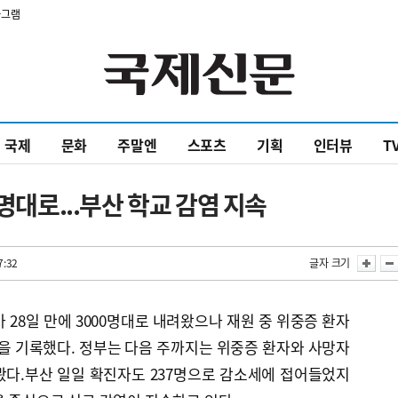
타그램
국제
문화
주말엔
스포츠
기획
인터뷰
T
0명대로...부산 학교 감염 지속
7:32
글자 크기
 28일 만에 3000명대로 내려왔으나 재원 중 위중증 환자
2명을 기록했다. 정부는 다음 주까지는 위중증 환자와 사망자
봤다.부산 일일 확진자도 237명으로 감소세에 접어들었지