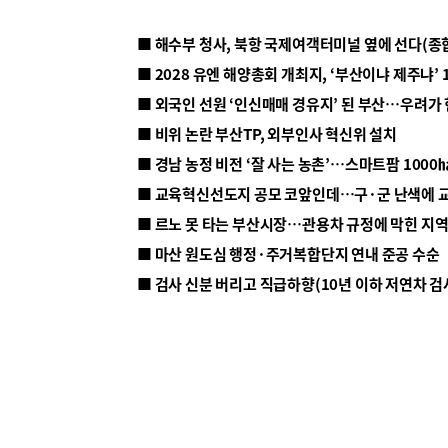
■ 해수부 청사, 북항 국제여객터미널 옆에 선다(종
■ 2028 유엔 해양총회 개최지, ‘부산이냐 제주냐’ 
■ 외국인 선원 ‘인신매매 경유지’ 된 부산…우려가
■ 비위 논란 부산TP, 외부인사 혁신위 설치
■ 르노 못 타는 부산시장…관용차 규정에 막힌 지
■ 마산 원도심 행정·주거복합단지 연내 준공 수순