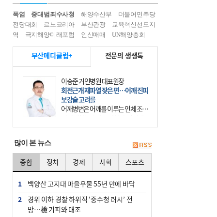
폭염
중대범죄수사청
해양수산부
더불어민주당
전당대회
르노코리아
부산관광
교육혁신선도지
역
극지해양미래포럼
인신매매
UN해양총회
부산메디클럽+
전문의 생생톡
이승준 거인병원 대표원장
회전근개 재파열 잦은 편…어깨 진피
보강술 고려를
어깨병변은 어깨를 이루는 인체 조직
에 발생하는 손상을 말한다. 여기에
는 오십견과 회전근개 증후군, 어깨
의 석회성 힘줄염 등이 있다. 국민건
많이 본 뉴스
강보험에 의하면 어깨병변
종합
정치
경제
사회
스포츠
1
백양산 고지대 마을우물 55년 만에 바닥
2
경위 이하 경찰 하위직 ‘중수청 러시’ 전
망…檢 기피와 대조