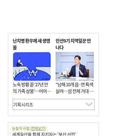
난치병 환우에 새 생명
민선9기 지역일꾼 만
을
나다
노숙 방황 끝 ‘27년 만
“남해 10개 읍·면 특색
의 가족 상봉’…어머니
살려…섬 전체 거대 정
와 행복 꿈꿔
원으로 조성”
눈높이 사설
[전체보기]
세계유산을 함께 지키자는 ‘부산 선언’