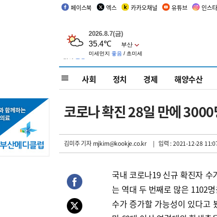
페이스북
엑스
카카오채널
유튜브
인스
사회
정치
경제
해양수산
코로나 확진 28일 만에 300
김미주 기자
mjkim@kookje.co.kr
| 입력 : 2021-12-28 11:0
국내 코로나19 신규 확진자 수가
는 역대 두 번째로 많은 110
수가 증가할 가능성이 있다고 