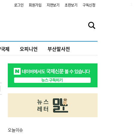
2
로그인
회원가입
지면보기
초판보기
구독신청
V국제
오피니언
부산말사전
오늘
이슈