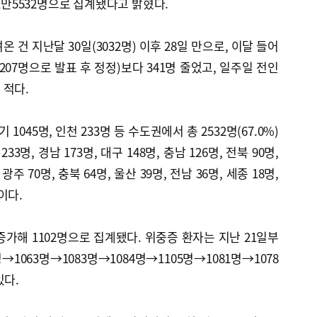
61만5532명으로 집계됐다고 밝혔다.
 건 지난달 30일(3032명) 이후 28일 만으로, 이달 들어
4207명으로 발표 후 정정)보다 341명 줄었고, 일주일 전인
 적다.
 1045명, 인천 233명 등 수도권에서 총 2532명(67.0%)
3명, 경남 173명, 대구 148명, 충남 126명, 전북 90명,
광주 70명, 충북 64명, 울산 39명, 전남 36명, 세종 18명,
)이다.
증가해 1102명으로 집계됐다. 위중증 환자는 지난 21일부
명→1063명→1083명→1084명→1105명→1081명→1078
있다.