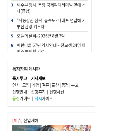
3
해수부 청사, 북항 국제여객터미널 옆에 선
다(종합)
4
“낙동강권 삼락·을숙도·다대포 연결해 서
부산 관광 키우자”
5
오늘의 날씨- 2026년 8월 7일
6
피란마을 67년 역사인데…전교생 24명 아
미초 통폐합 기로
7
[사설] 해수부 신청사 북항으로 확정, 해양
수도 도약의 전환점
독자참여 게시판
8
부울경 주말부터 비소식…‘극한 폭염’ 한풀
독자투고
|
기사제보
꺾일 듯
인사
|
모임
|
개업
|
결혼
|
출산
|
동정
|
부고
9
산행안내
외국인 선원 ‘인신매매 경유지’ 된 부산…
|
산행후기
|
산행사진
우려가 현실로
등산
가이드
|
낚시
가이드
10
르노 못 타는 부산시장…관용차 규정에 막
힌 지역기업 응원
[이슈]
산업재해