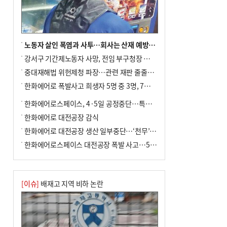
노동자 살인 폭염과 사투…회사는 산재 예방·전기료 절감 전력
강서구 기간제노동자 사망, 전임 부구청장 檢 송치
중대재해법 위헌제청 파장…관련 재판 줄줄이 브레이크
한화에어로 폭발사고 희생자 5명 중 3명, 7일 영면
한화에어로스페이스, 4·5일 공정중단…특별 안전점검
한화에어로 대전공장 감식
한화에어로 대전공장 생산 일부중단…‘천무’ 수출 비상
한화에어로스페이스 대전공장 폭발 사고…5명 사망·2명 부상(종합)
[이슈]
배재고 지역 비하 논란