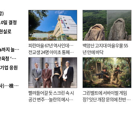
합)
10일 결정
 현실로
피란마을 67년 역사인데…
백양산 고지대 마을우물 55
■ 경남 농정 비전 ‘잘 사는 농촌’…스마트팜 1000㏊까지 늘린다
전교생 24명 아미초 통폐합
년 만에 바닥
■ 교육혁신선도지 공모 코앞인데…구·군 난색에 교육청 ‘쩔쩔’
기로
역기업 응원
■ 검사 신분 버리고 직급하향(10년 이하 저연차 검사)…檢 중수청행 기피
빨려들어갈 듯 스크린 속 시
그린벨트에 서바이벌 게임
공간 변주…놀란의 메시지
장? 잇단 개장 문의에 찬반 논
는 ‘전쟁 속죄’
쟁