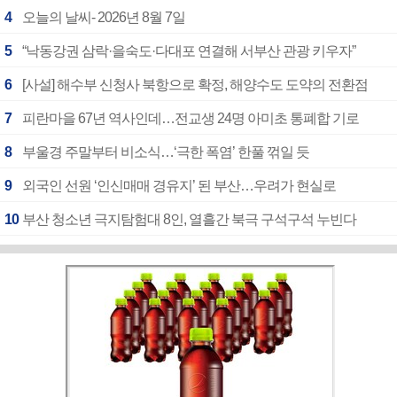
4
오늘의 날씨- 2026년 8월 7일
5
“낙동강권 삼락·을숙도·다대포 연결해 서부산 관광 키우자”
6
[사설] 해수부 신청사 북항으로 확정, 해양수도 도약의 전환점
7
피란마을 67년 역사인데…전교생 24명 아미초 통폐합 기로
8
부울경 주말부터 비소식…‘극한 폭염’ 한풀 꺾일 듯
9
외국인 선원 ‘인신매매 경유지’ 된 부산…우려가 현실로
10
부산 청소년 극지탐험대 8인, 열흘간 북극 구석구석 누빈다