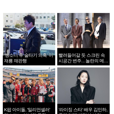
‘뺑소니 후 술타기 의혹’ 이
빨려들어갈 듯 스크린 속
재룡 재판행
시공간 변주…놀란의 메시
지는 ‘전쟁 속죄’
K팝 아이돌, '밀리언셀러'
‘라이징 스타’ 배우 김민하,