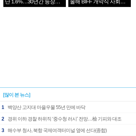
단 1.6%…30년간 등장
올해 BIFF 개막식 사회자
1182개팀 전수조사
확정
[많이 본 뉴스]
1
백양산 고지대 마을우물 55년 만에 바닥
2
경위 이하 경찰 하위직 ‘중수청 러시’ 전망…檢 기피와 대조
3
해수부 청사, 북항 국제여객터미널 옆에 선다(종합)