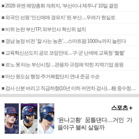
■ 2028 유엔 해양총회 개최지, ‘부산이냐 제주냐’ 10일 결정
■ 외국인 선원 ‘인신매매 경유지’ 된 부산…우려가 현실로
■ 비위 논란 부산TP, 외부인사 혁신위 설치
■ 경남 농정 비전 ‘잘 사는 농촌’…스마트팜 1000㏊까지 늘린다
■ 교육혁신선도지 공모 코앞인데…구·군 난색에 교육청 ‘쩔쩔’
■ 르노 못 타는 부산시장…관용차 규정에 막힌 지역기업 응원
■ 마산 원도심 행정·주거복합단지 연내 준공 수순
■ 검사 신분 버리고 직급하향(10년 이하 저연차 검사)…檢 중수청행 기피
스포츠 +
‘윤나고황’ 꿈틀댄다…거인 가
을야구 불씨 살릴까