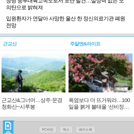
창녕 중부내륙고속도로서 포탄 발견…살상력 없는 모
의탄으로 밝혀져
입원환자가 연달아 사망한 울산 한 정신의료기관 폐원
전망
근교산
주말엔&라이프
근교산&그너머…상주·문경
폭염보다 더 뜨거워라…100
청화산~시루봉
일을 붉게 불태울 ‘선비정신’
피었네
PC버전
엑스
페이스북