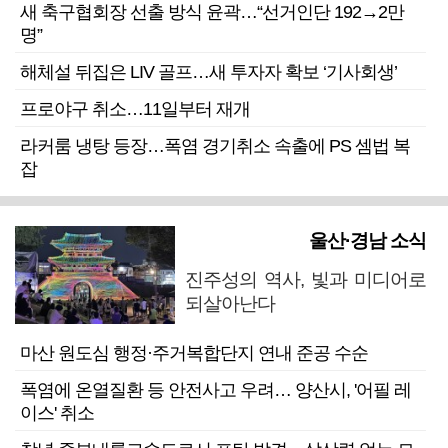
새 축구협회장 선출 방식 윤곽…“선거인단 192→2만
명”
해체설 뒤집은 LIV 골프…새 투자자 확보 ‘기사회생’
프로야구 취소…11일부터 재개
라커룸 냉탕 등장…폭염 경기취소 속출에 PS 셈법 복
잡
울산·경남 소식
진주성의 역사, 빛과 미디어로
되살아난다
마산 원도심 행정·주거복합단지 연내 준공 수순
폭염에 온열질환 등 안전사고 우려… 양산시, '어필 레
이스' 취소