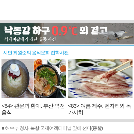
시인 최원준의 음식문화 잡학사전
<84> 관문과 환대, 부산 역전
<83> 여름 제주, 벤자리와 독
음식
가시치
■ 해수부 청사, 북항 국제여객터미널 옆에 선다(종합)