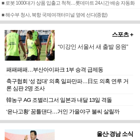
■ 로봇 1000대가 상품 입출고 척척…롯데마트 24시간 배송 자동화
■ 해수부 청사, 북항 국제여객터미널 옆에 선다(종합)
스포츠 +
“이강인 서울서 새 출발 응원”
패패패패…부산아이파크 1부 승격 급제동
축구협회 ‘성 접대’ 의혹 일파만파…日도 의혹 연루 거
론 심판 2명 조사
韓농구 AG 조별리그서 일본과 내달 13일 격돌
‘윤나고황’ 꿈틀댄다…거인 가을야구 불씨 살릴까
울산·경남 소식