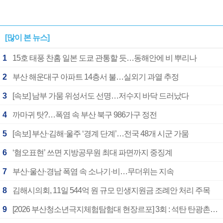
[많이 본 뉴스]
1
15호 태풍 찬홈 일본 도쿄 관통할 듯…동해안에 비 뿌리나
2
부산 해운대구 아파트 14층서 불…실외기 과열 추정
3
[속보] 남부 가뭄 위성서도 선명…저수지 바닥 드러났다
4
까마귀 탓?…폭염 속 부산 북구 986가구 정전
5
[속보] 부산·김해·울주 ‘경계 단계’…전국 48개 시군 가뭄
6
‘혐오표현’ 쓰면 지방공무원 최대 파면까지 중징계
7
부산·울산·경남 폭염 속 소나기·비…무더위는 지속
8
김해시의회, 11일 544억 원 규모 민생지원금 조례안 처리 주목
9
[2026 부산청소년극지체험탐험대 현장르포] 3회 : 석탄 탄광촌에서 북극 연구의 중심지로