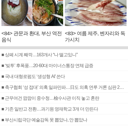
<84> 관문과 환대, 부산 역전
<83> 여름 제주, 벤자리와 독
음식
가시치
■ 상폐 시계 째깍…163개사 “나 떨고있니”
■ ‘빚투’ 후폭풍…20·60대 마이너스통장 연체 급증
■ 국내 대형로펌도 ‘생성형 AI’ 쓴다
■ 축구협회 ‘성 접대’ 의혹 일파만파…日도 의혹 연루 거론 심판 2명 조사
■ 근무여건 깜깜이 중수청…檢수사관 이직 놓고 혼란
■ 기존 일반고 전환…과기원 영재학교 3개 더 만든다
■ 부산시립극단 예술감독 못 뽑았나, 안 뽑았나