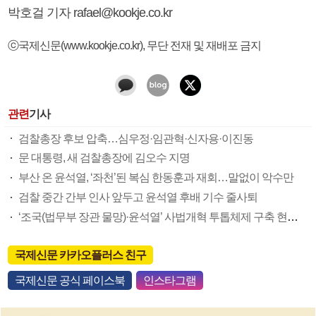
박호걸 기자 rafael@kookje.co.kr
ⓒ국제신문(www.kookje.co.kr), 무단 전재 및 재배포 금지
관련
기사
검찰총장 후보 압축…심우정·임관혁·신자용·이진동
문 대통령, 새 검찰총장에 김오수 지명
부산 온 윤석열, ‘좌천’된 복심 한동훈과 재회…말없이 악수만
검찰 중간 간부 인사 앞두고 윤석열 후배 기수 줄사퇴
‘조국(법무부 장관 물망)·윤석열’ 사법개혁 투톱체제 구축 현실화 수순
국제신문 카카오플러스 친구
국제신문 공식 페이스북
인스타그램