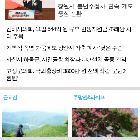
창원시 불법주정차 단속 계도
중심 전환
김해시의회, 11일 544억 원 규모 민생지원금 조례안 처
리 주목
기록적 폭염·가뭄에도 양산시 가축 폐사 ‘낮은 수준’
사천시 하동군, 사천공항 확장과 CIQ 설치 공동 건의
고성군의회, 국외출장비 3800만 원 전액 삭감 '군민에
환원'
근교산
주말엔&라이프