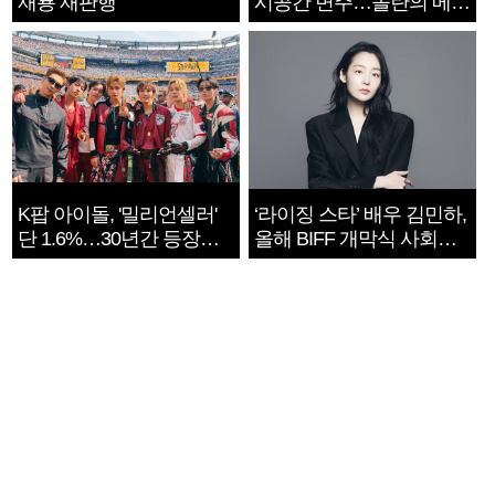
재룡 재판행
시공간 변주…놀란의 메시
지는 ‘전쟁 속죄’
K팝 아이돌, '밀리언셀러'
‘라이징 스타’ 배우 김민하,
단 1.6%…30년간 등장
올해 BIFF 개막식 사회자
1182개팀 전수조사
확정