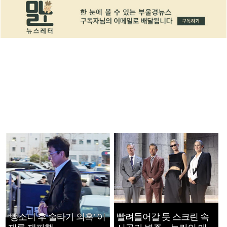
‘뺑소니 후 술타기 의혹’ 이
빨려들어갈 듯 스크린 속