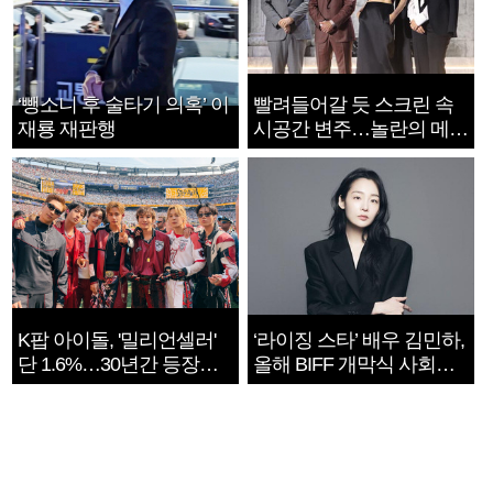
‘뺑소니 후 술타기 의혹’ 이
빨려들어갈 듯 스크린 속
재룡 재판행
시공간 변주…놀란의 메시
지는 ‘전쟁 속죄’
K팝 아이돌, '밀리언셀러'
‘라이징 스타’ 배우 김민하,
단 1.6%…30년간 등장
올해 BIFF 개막식 사회자
1182개팀 전수조사
확정