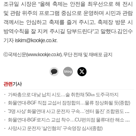
조규일 시장은 “올해 축제는 안전을 최우선으로 해 전시
및 관람 위주의 프로그램 중심으로 운영하며 시민과 관람
객께서는 안심하고 축제를 즐겨 주시고, 축제장 방문 시
방역수칙을 잘 지켜 주시길 당부드린다”고 말했다.김인수
기자 iskim@kookje.co.kr.
ⓒ국제신문(www.kookje.co.kr), 무단 전재 및 재배포 금지
관련
기사
가짜총으로 대낮 납치 시도…술 취한채 50㎞ 도주극까지
화물연대-BGF 직접 교섭서 잠정합의…물류 정상화될 듯(종합)
'3명 사상' 화물연대 사고 운전자 구속…'센터 돌진' 조합원도 포함(종합)
화물연대-BGF로지스 교섭 착수…CU편의점 물류대란 해소 기대감(종합)
사망사고 운전자 ‘살인혐의’ 구속영장 심사(종합)