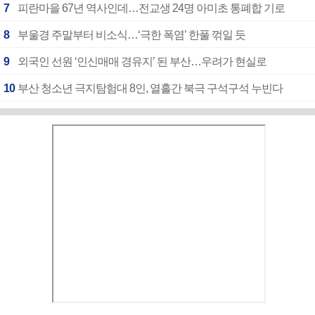
7
피란마을 67년 역사인데…전교생 24명 아미초 통폐합 기로
8
부울경 주말부터 비소식…‘극한 폭염’ 한풀 꺾일 듯
9
외국인 선원 ‘인신매매 경유지’ 된 부산…우려가 현실로
10
부산 청소년 극지탐험대 8인, 열흘간 북극 구석구석 누빈다