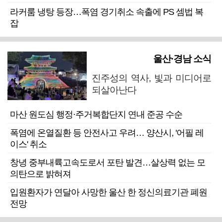
라커룸 냉탕 등장…폭염 경기취소 속출에 PS 셈법 복
잡
울산·경남 소식
진주성의 역사, 빛과 미디어로
되살아난다
마산 원도심 행정·주거복합단지 연내 준공 수순
폭염에 온열질환 등 안전사고 우려… 양산시, '어필 레
이스' 취소
창녕 중부내륙고속도로서 포탄 발견…살상력 없는 모
의탄으로 밝혀져
입원환자가 연달아 사망한 울산 한 정신의료기관 폐원
전망