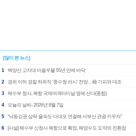
[많이 본 뉴스]
1
백양산 고지대 마을우물 55년 만에 바닥
2
경위 이하 경찰 하위직 ‘중수청 러시’ 전망…檢 기피와 대조
3
해수부 청사, 북항 국제여객터미널 옆에 선다(종합)
4
오늘의 날씨- 2026년 8월 7일
5
“낙동강권 삼락·을숙도·다대포 연결해 서부산 관광 키우자”
6
[사설] 해수부 신청사 북항으로 확정, 해양수도 도약의 전환점