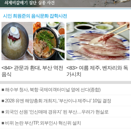
시인 최원준의 음식문화 잡학사전
<84> 관문과 환대, 부산 역전
<83> 여름 제주, 벤자리와 독
음식
가시치
■ 해수부 청사, 북항 국제여객터미널 옆에 선다(종합)
■ 2028 유엔 해양총회 개최지, ‘부산이냐 제주냐’ 10일 결정
■ 외국인 선원 ‘인신매매 경유지’ 된 부산…우려가 현실로
■ 비위 논란 부산TP, 외부인사 혁신위 설치