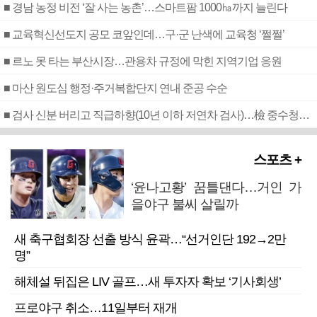
■ 경남 농정 비전 ‘잘 사는 농촌’…스마트팜 1000㏊까지 늘린다
■ 교육혁신선도지 공모 코앞인데…구·군 난색에 교육청 ‘쩔쩔’
■ 르노 못 타는 부산시장…관용차 규정에 막힌 지역기업 응원
■ 마산 원도심 행정·주거복합단지 연내 준공 수순
■ 검사 신분 버리고 직급하향(10년 이하 저연차 검사)…檢 중수청행 기피
스포츠 +
‘윤나고황’ 꿈틀댄다…거인 가
을야구 불씨 살릴까
새 축구협회장 선출 방식 윤곽…“선거인단 192→2만
명”
해체설 뒤집은 LIV 골프…새 투자자 확보 ‘기사회생’
프로야구 취소…11일부터 재개