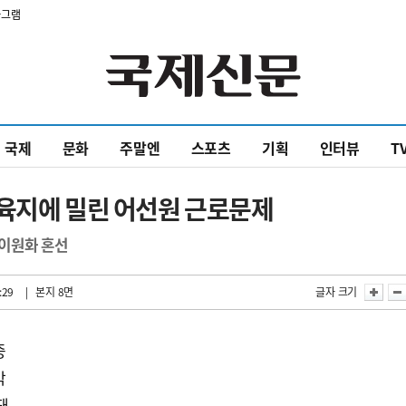
타그램
국제
문화
주말엔
스포츠
기획
인터뷰
T
3> 육지에 밀린 어선원 근로문제
이원화 혼선
:29
| 본지 8면
글자 크기
중
박
돼