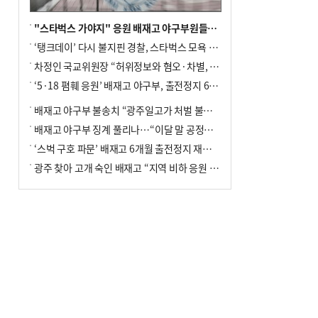
"스타벅스 가야지" 응원 배재고 야구부원들, 학교서 징계 처분
‘탱크데이’ 다시 불지핀 경찰, 스타벅스 모욕 혐의 압수수색
차정인 국교위원장 “허위정보와 혐오·차별, 학교 교실까지 유입"
‘5·18 폄훼 응원’ 배재고 야구부, 출전정지 6개월→1개월 감경
배재고 야구부 불송치 “광주일고가 처벌 불원 의사 표해”
배재고 야구부 징계 풀리나…“이달 말 공정위서 재심의”
‘스벅 구호 파문’ 배재고 6개월 출전정지 재심 신청키로
광주 찾아 고개 숙인 배재고 “지역 비하 응원 잘못”(종합)