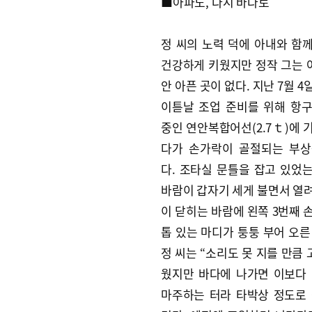
■아파도, 다시 바다로
정 씨의 노력 덕에 아내와 함
건강하게 키웠지만 정작 그는
안 아픈 곳이 없다. 지난 7월 4
이튿날 조업 준비를 위해 항
중인 연안복합어선(2.7ｔ)에 
다가 손가락이 골절되는 부상
다. 조타실 문틀을 잡고 있었
바람이 갑자기 세게 불면서 열
이 닫히는 바람에 왼쪽 3번째 
톱 있는 마디가 퉁퉁 부어 오른
정 씨는 “소리도 못 지를 만큼
웠지만 바다에 나가면 이보다
마주하는 터라 타박상 정도로