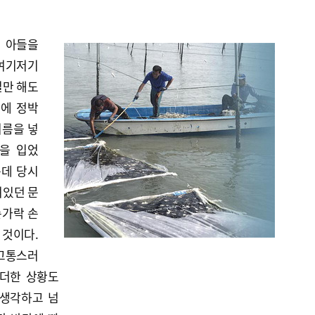
께 아들을
 여기저기
일만 해도
구에 정박
기름을 넣
을 입었
는데 당시
려있던 문
손가락 손
 것이다.
 고통스러
 더한 상황도
 생각하고 넘