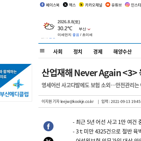
페이스북
엑스
카카오채널
유튜브
인스
사회
정치
경제
해양수산
산업재해 Never Again <
영세어선 사고다발에도 보험 소외…안전관리는 
이지원 기자
leejw@kookje.co.kr
| 입력 : 2021-09-13 19:45
- 최근 5년 어선 사고 1만 여건 
- 3ｔ미만 4325건으로 절반 육
- 어선원보험 의무가입 대상 안