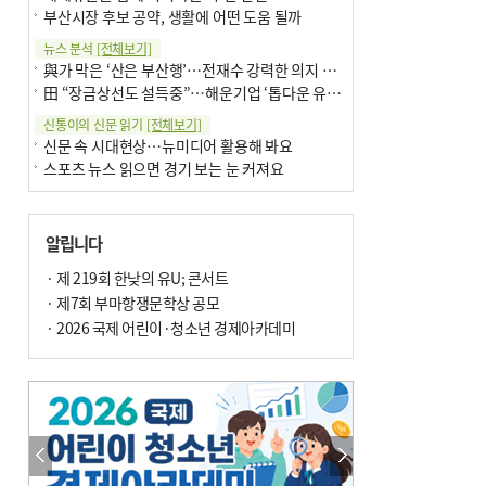
부산시장 후보 공약, 생활에 어떤 도움 될까
뉴스 분석
[전체보기]
與가 막은 ‘산은 부산행’…전재수 강력한 의지 표명 없인 공염불
田 “장금상선도 설득중”…해운기업 ‘톱다운 유치전’ 가속
신통이의 신문 읽기
[전체보기]
신문 속 시대현상…뉴미디어 활용해 봐요
스포츠 뉴스 읽으면 경기 보는 눈 커져요
어떻게 생각하십니까
[전체보기]
구·군 승진 축하화분 관행 없애자니 소상공인 울상
알립니다
3년째 병상에 있는 구의원…의정활동 못해도 월급 그대로
팩트체크
· 제 219회 한낮의 유U; 콘서트
[전체보기]
금정산 반려견 데리고 갈 수 있나…알아보니 ‘국립공원은 출입 불가’
· 제7회 부마항쟁문학상 공모
서울 도림천도 공업용수 활용한다는 사례, 정수 없이 한강물 공급…수질만 공업용수
· 2026 국제 어린이·청소년 경제아카데미
포토에세이
[전체보기]
연꽃 위 개개비
의령 한우산 털중나리
한 손 뉴스
[전체보기]
시민이 개발한 폭염 대응 앱 ‘그늘로’ 길안내 지도 등 인기
골목 맛집 발굴 고메 셀렉션…부산시, 페스티벌 시월 연계