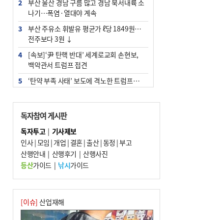
2
부산 울산 경남 구름 많고 경남 북서내륙 소
나기…폭염·열대야 계속
3
부산 주유소 휘발유 평균가 ℓ당 1849원…
전주보다 3원 ↓
4
[속보]‘尹 탄핵 반대’ 세계로교회 손현보,
백악관서 트럼프 접견
5
‘탄약 부족 사태’ 보도에 격노한 트럼프…
군사기밀 유출자 색출 지시
6
[속보] ‘심판 성접대’ 논란 축구협회 공식 사
독자참여 게시판
과…“현재는 부적절 행위 없어”
독자투고
|
기사제보
7
"올해 코스피 사이드카 43회 중 25회는 삼
인사
|
모임
|
개업
|
결혼
|
출산
|
동정
|
부고
전닉스 ETF 이후 발생"
산행안내
|
산행후기
|
산행사진
8
서울 중랑구서 흉기 난동…60대 남성 2명
등산
가이드
|
낚시
가이드
사망
9
부산 앞바다에 기름 425ℓ 유출한 러시아 화
물선 적발
[이슈]
산업재해
10
노후 상수도관 파열에 폭염 속 사상구 2300