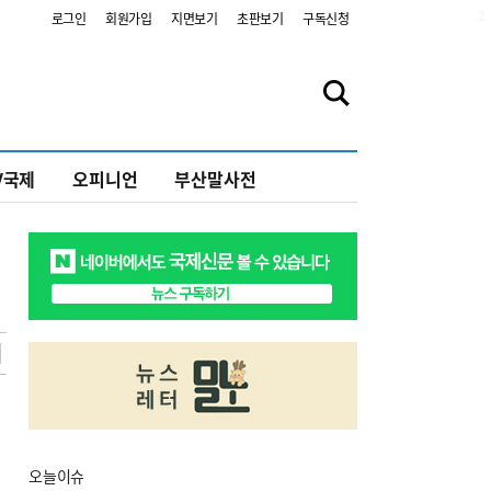
2
로그인
회원가입
지면보기
초판보기
구독신청
V국제
오피니언
부산말사전
오늘
이슈