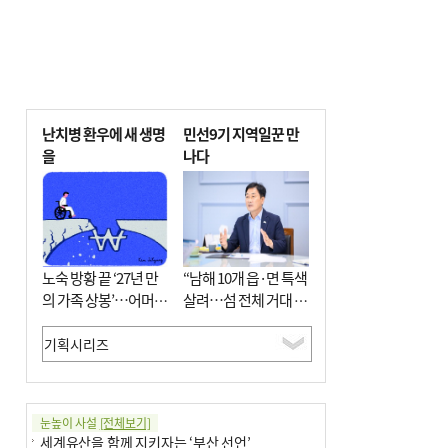
난치병 환우에 새 생명
민선9기 지역일꾼 만
을
나다
노숙 방황 끝 ‘27년 만
“남해 10개 읍·면 특색
의 가족 상봉’…어머니
살려…섬 전체 거대 정
와 행복 꿈꿔
원으로 조성”
눈높이 사설
[전체보기]
세계유산을 함께 지키자는 ‘부산 선언’