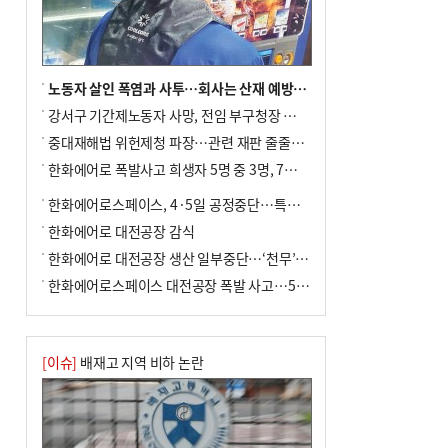
여 가구 6시간 단수
노동자 살인 폭염과 사투…회사는 산재 예방·전기료 절감 전력
강서구 기간제노동자 사망, 전임 부구청장 檢 송치
중대재해법 위헌제청 파장…관련 재판 줄줄이 브레이크
한화에어로 폭발사고 희생자 5명 중 3명, 7일 영면
한화에어로스페이스, 4·5일 공정중단…특별 안전점검
한화에어로 대전공장 감식
한화에어로 대전공장 생산 일부중단…‘천무’ 수출 비상
한화에어로스페이스 대전공장 폭발 사고…5명 사망·2명 부상(종합)
[이슈]
배재고 지역 비하 논란