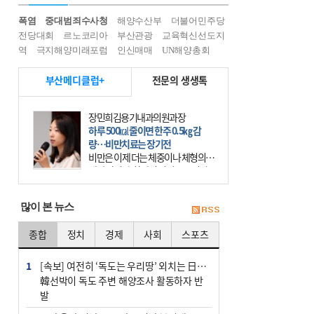
폭염
중대범죄수사청
해양수산부
더불어민주당
전당대회
르노코리아
부산관광
교육혁신선도지
역
극지해양미래포럼
인신매매
UN해양총회
부산메디클럽+
전문의 생생톡
장민희김용기내과의원과장
하루 500㎉ 줄이면 한주 0.5㎏ 감
량…비만치료는 장기전
비만은 이제 더는 체중이나 체형의 문
제가 아니다. 하나의 질병으로 인지
하고 치료와 관리를 해야 한다. 세계
보건기구(WHO)는 이미 1994년 비만
많이 본 뉴스
을 인류의 중요한
종합
정치
경제
사회
스포츠
1
[속보] 여전히 ‘독도는 우리땅’ 외치는 日…
韓선박이 독도 주변 해양조사 활동하자 반
발