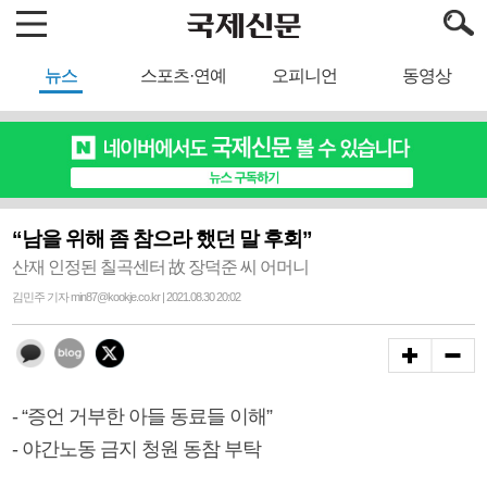
뉴스
스포츠·연예
오피니언
동영상
“남을 위해 좀 참으라 했던 말 후회”
산재 인정된 칠곡센터 故 장덕준 씨 어머니
김민주 기자 min87@kookje.co.kr | 2021.08.30 20:02
- “증언 거부한 아들 동료들 이해”
- 야간노동 금지 청원 동참 부탁