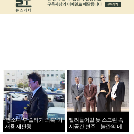
‘뺑소니 후 술타기 의혹’ 이
빨려들어갈 듯 스크린 속
재룡 재판행
시공간 변주…놀란의 메시
지는 ‘전쟁 속죄’