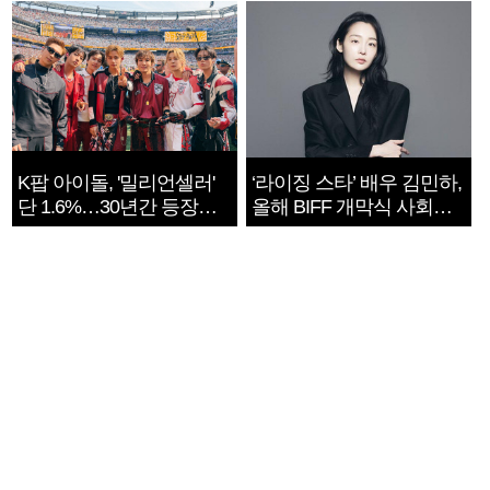
K팝 아이돌, '밀리언셀러'
‘라이징 스타’ 배우 김민하,
단 1.6%…30년간 등장
올해 BIFF 개막식 사회자
1182개팀 전수조사
확정