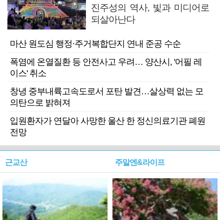
진주성의 역사, 빛과 미디어로
되살아난다
마산 원도심 행정·주거복합단지 연내 준공 수순
폭염에 온열질환 등 안전사고 우려… 양산시, '어필 레
이스' 취소
창녕 중부내륙고속도로서 포탄 발견…살상력 없는 모
의탄으로 밝혀져
입원환자가 연달아 사망한 울산 한 정신의료기관 폐원
전망
근교산
주말엔&라이프