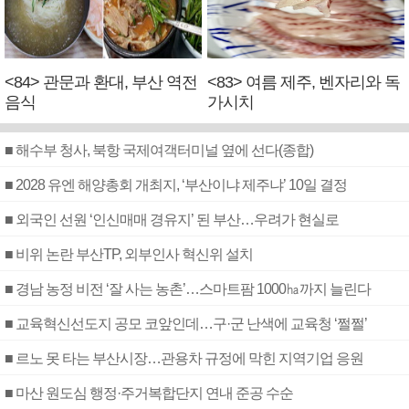
<84> 관문과 환대, 부산 역전
<83> 여름 제주, 벤자리와 독
음식
가시치
■ 해수부 청사, 북항 국제여객터미널 옆에 선다(종합)
■ 2028 유엔 해양총회 개최지, ‘부산이냐 제주냐’ 10일 결정
■ 외국인 선원 ‘인신매매 경유지’ 된 부산…우려가 현실로
■ 비위 논란 부산TP, 외부인사 혁신위 설치
■ 경남 농정 비전 ‘잘 사는 농촌’…스마트팜 1000㏊까지 늘린다
■ 교육혁신선도지 공모 코앞인데…구·군 난색에 교육청 ‘쩔쩔’
■ 르노 못 타는 부산시장…관용차 규정에 막힌 지역기업 응원
■ 마산 원도심 행정·주거복합단지 연내 준공 수순