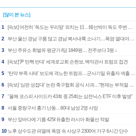
[많이 본 뉴스]
1
[속보] 여전히 ‘독도는 우리땅’ 외치는 日…韓선박이 독도 주변 해양조사 활동하자 반발
2
부산 울산 경남 구름 많고 경남 북서내륙 소나기…폭염·열대야 계속
3
부산 주유소 휘발유 평균가 ℓ당 1849원… 전주보다 3원 ↓
4
[속보]‘尹 탄핵 반대’ 세계로교회 손현보, 백악관서 트럼프 접견
5
‘탄약 부족 사태’ 보도에 격노한 트럼프…군사기밀 유출자 색출 지시
6
[속보] ‘심판 성접대’ 논란 축구협회 공식 사과…“현재는 부적절 행위 없어”
7
"올해 코스피 사이드카 43회 중 25회는 삼전닉스 ETF 이후 발생"
8
서울 중랑구서 흉기 난동…60대 남성 2명 사망
9
부산 앞바다에 기름 425ℓ 유출한 러시아 화물선 적발
10
노후 상수도관 파열에 폭염 속 사상구 2300여 가구 6시간 단수