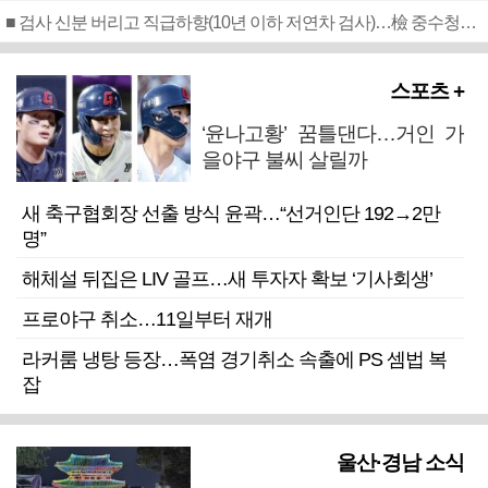
■ 검사 신분 버리고 직급하향(10년 이하 저연차 검사)…檢 중수청행 기피
스포츠 +
‘윤나고황’ 꿈틀댄다…거인 가
을야구 불씨 살릴까
새 축구협회장 선출 방식 윤곽…“선거인단 192→2만
명”
해체설 뒤집은 LIV 골프…새 투자자 확보 ‘기사회생’
프로야구 취소…11일부터 재개
라커룸 냉탕 등장…폭염 경기취소 속출에 PS 셈법 복
잡
울산·경남 소식