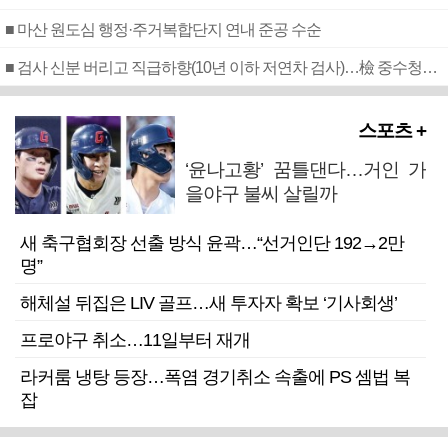
■ 마산 원도심 행정·주거복합단지 연내 준공 수순
■ 검사 신분 버리고 직급하향(10년 이하 저연차 검사)…檢 중수청행 기피
스포츠 +
‘윤나고황’ 꿈틀댄다…거인 가
을야구 불씨 살릴까
새 축구협회장 선출 방식 윤곽…“선거인단 192→2만
명”
해체설 뒤집은 LIV 골프…새 투자자 확보 ‘기사회생’
프로야구 취소…11일부터 재개
라커룸 냉탕 등장…폭염 경기취소 속출에 PS 셈법 복
잡