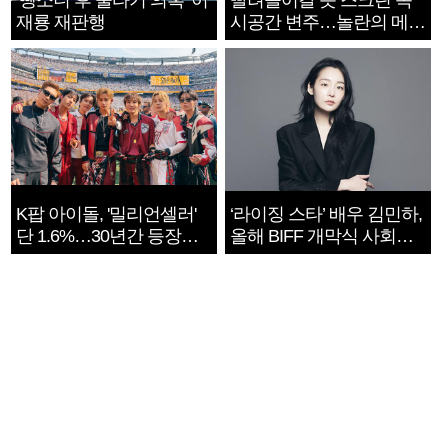
‘뺑소니 후 술타기 의혹’ 이
빨려들어갈 듯 스크린 속
재룡 재판행
시공간 변주…놀란의 메시
지는 ‘전쟁 속죄’
K팝 아이돌, '밀리언셀러'
‘라이징 스타’ 배우 김민하,
단 1.6%…30년간 등장
올해 BIFF 개막식 사회자
1182개팀 전수조사
확정