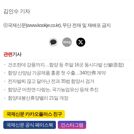
김인수 기자
ⓒ국제신문(www.kookje.co.kr), 무단 전재 및 재배포 금지
관련
기사
건조한데 강풍까지…함양 등 주말 16곳 동시다발 산불(종합)
함양 산양삼 가공제품 홍콩 첫 수출…340만弗 계약
전자발찌 끊고 달아난 전과 35범 함양서 검거
함양군 마천면 다랑논, 국가농업유산 등재 추진
함양대봉산휴양밸리 21일 개장
국제신문 카카오플러스 친구
국제신문 공식 페이스북
인스타그램