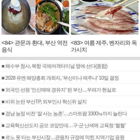
<84> 관문과 환대, 부산 역전
<83> 여름 제주, 벤자리와 독
음식
가시치
■ 해수부 청사, 북항 국제여객터미널 옆에 선다(종합)
■ 2028 유엔 해양총회 개최지, ‘부산이냐 제주냐’ 10일 결정
■ 외국인 선원 ‘인신매매 경유지’ 된 부산…우려가 현실로
■ 비위 논란 부산TP, 외부인사 혁신위 설치
■ 경남 농정 비전 ‘잘 사는 농촌’…스마트팜 1000㏊까지 늘린다
■ 교육혁신선도지 공모 코앞인데…구·군 난색에 교육청 ‘쩔쩔’
■ 르노 못 타는 부산시장…관용차 규정에 막힌 지역기업 응원