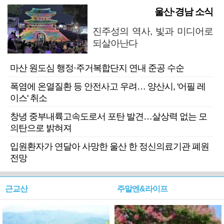
울산·경남 소식
진주성의 역사, 빛과 미디어로
되살아난다
마산 원도심 행정·주거복합단지 연내 준공 수순
폭염에 온열질환 등 안전사고 우려… 양산시, '어필 레
이스' 취소
창녕 중부내륙고속도로서 포탄 발견…살상력 없는 모
의탄으로 밝혀져
입원환자가 연달아 사망한 울산 한 정신의료기관 폐원
전망
근교산
주말엔&라이프