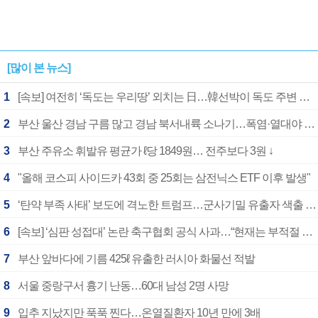
[많이 본 뉴스]
1
[속보] 여전히 ‘독도는 우리땅’ 외치는 日…韓선박이 독도 주변 해양조사 활동하자 반발
2
부산 울산 경남 구름 많고 경남 북서내륙 소나기…폭염·열대야 계속
3
부산 주유소 휘발유 평균가 ℓ당 1849원… 전주보다 3원 ↓
4
"올해 코스피 사이드카 43회 중 25회는 삼전닉스 ETF 이후 발생"
5
‘탄약 부족 사태’ 보도에 격노한 트럼프…군사기밀 유출자 색출 지시
6
[속보] ‘심판 성접대’ 논란 축구협회 공식 사과…“현재는 부적절 행위 없어”
7
부산 앞바다에 기름 425ℓ 유출한 러시아 화물선 적발
8
서울 중랑구서 흉기 난동…60대 남성 2명 사망
9
입추 지났지만 푹푹 찐다…온열질환자 10년 만에 3배