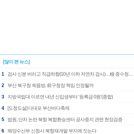
[많이 본 뉴스]
1
검사 신분 버리고 직급하향(10년 이하 저연차 검사)…檢 중수청행 기피
2
부산 북구청 쑥뜸방, 前구청장 책임 인정될까
3
지방국립대 이르면 내년 신입생부터 ‘등록금 0원’(종합)
4
[도청도설] 다대포 부산바다축제
5
법원, 단차 논란 북항 복합환승센터 공사중지 관련 현장검증
6
해양수산부 신청사 북항재개발 부지에 짓는다