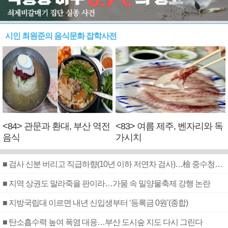
시인 최원준의 음식문화 잡학사전
<84> 관문과 환대, 부산 역전
<83> 여름 제주, 벤자리와 독
음식
가시치
■ 검사 신분 버리고 직급하향(10년 이하 저연차 검사)…檢 중수청행 기피
■ 지역 상권도 말라죽을 판이라…가뭄 속 밀양물축제 강행 논란
■ 지방국립대 이르면 내년 신입생부터 ‘등록금 0원’(종합)
■ 탄소흡수력 높여 폭염 대응…부산 도시숲 지도 다시 그린다