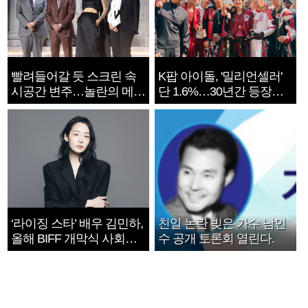
빨려들어갈 듯 스크린 속
K팝 아이돌, '밀리언셀러'
시공간 변주…놀란의 메시
단 1.6%…30년간 등장
지는 ‘전쟁 속죄’
1182개팀 전수조사
‘라이징 스타’ 배우 김민하,
친일 논란 빚은 가수 남인
올해 BIFF 개막식 사회자
수 공개 토론회 열린다.
확정