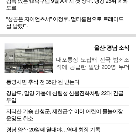
감독 없는 韓축구팀 9월 A매치 첫 상대, 랭킹 25위 에콰
도르
“성공은 자이언츠서” 이정후, 멀티홈런으로 트레이드
설 날렸다
울산·경남 소식
대포통장 모집해 전국 범죄조
직에 공급한 일당 200명 무더
기 검거
통영시민 추석 전 35만 원 받는다
경남도, 밀양 가뭄에 산림청 산불진화차량 22대 긴급
투입
지리산 기슭 산청군, 제한급수 이어 어린이 물놀이장
운영도 취소
경남 양산 20일째 열대야…역대 최장 기록