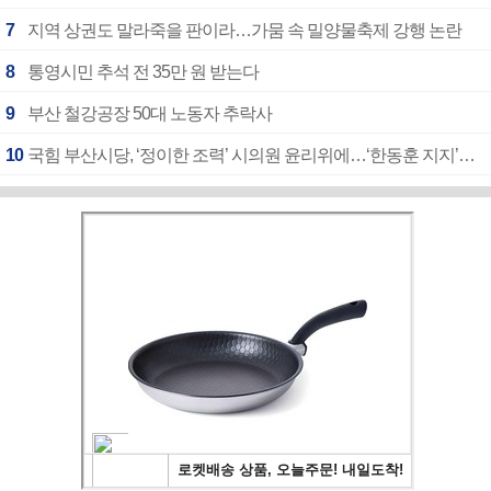
7
지역 상권도 말라죽을 판이라…가뭄 속 밀양물축제 강행 논란
8
통영시민 추석 전 35만 원 받는다
9
부산 철강공장 50대 노동자 추락사
10
국힘 부산시당, ‘정이한 조력’ 시의원 윤리위에…‘한동훈 지지’도 신고접수