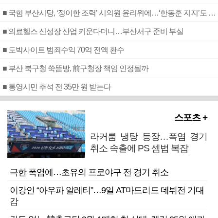
■ 국힘 부산시당, ‘정이한 조력’ 시의원 윤리위에…‘한동훈 지지’도 신고접수
■ 의료헬스 신성장 산업 키운다더니…부산서구 준비 부실
■ 도박사이트 범죄수익 70억 전액 환수
■ 부산 북구청 쑥뜸방, 前구청장 책임 인정될까
■ 통영시민 추석 전 35만 원 받는다
스포츠 +
라커룸 냉탕 등장…폭염 경기
취소 속출에 PS 셈법 복잡
극한 폭염에…초유의 프로야구 전 경기 취소
이강인 “아우파 알레티”…9일 AT마드리드 데뷔전 기대
감