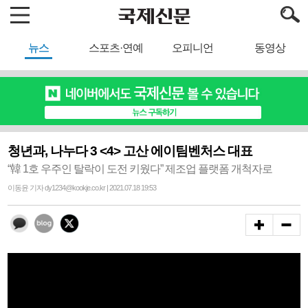
뉴스
스포츠·연예
오피니언
동영상
청년과, 나누다 3 <4> 고산 에이팀벤처스 대표
“韓 1호 우주인 탈락이 도전 키웠다” 제조업 플랫폼 개척자로
이동윤 기자 dy1234@kookje.co.kr | 2021.07.18 19:53