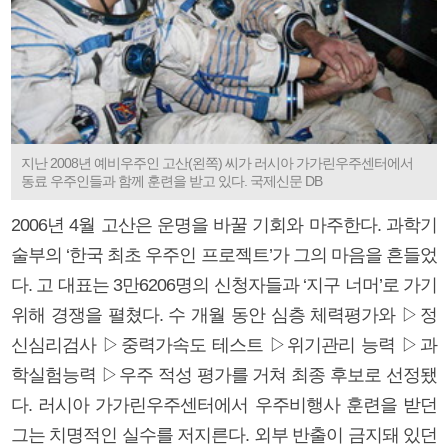
지난 2008년 예비우주인 고산(왼쪽) 씨가 러시아 가가린우주센터에서
동료 우주인들과 함께 훈련을 받고 있다. 국제신문 DB
2006년 4월 고산은 운명을 바꿀 기회와 마주한다. 과학기
술부의 ‘한국 최초 우주인 프로젝트’가 그의 마음을 흔들었
다. 고 대표는 3만6206명의 신청자들과 ‘지구 너머’로 가기
위해 경쟁을 펼쳤다. 수 개월 동안 심층 체력평가와 ▷정
신심리검사 ▷중력가속도 테스트 ▷위기관리 능력 ▷과
학실험능력 ▷우주 적성 평가를 거쳐 최종 후보로 선정됐
다. 러시아 가가린우주센터에서 우주비행사 훈련을 받던
그는 치명적인 실수를 저지른다. 외부 반출이 금지돼 있던