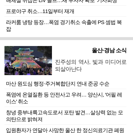
해체설 뒤집은 LIV 골프…새 투자자 확보 ‘기사회생’
프로야구 취소…11일부터 재개
라커룸 냉탕 등장…폭염 경기취소 속출에 PS 셈법 복
잡
울산·경남 소식
진주성의 역사, 빛과 미디어로
되살아난다
마산 원도심 행정·주거복합단지 연내 준공 수순
폭염에 온열질환 등 안전사고 우려… 양산시, '어필 레
이스' 취소
창녕 중부내륙고속도로서 포탄 발견…살상력 없는 모
의탄으로 밝혀져
입원환자가 연달아 사망한 울산 한 정신의료기관 폐원