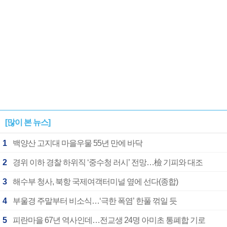
[많이 본 뉴스]
1
백양산 고지대 마을우물 55년 만에 바닥
2
경위 이하 경찰 하위직 ‘중수청 러시’ 전망…檢 기피와 대조
3
해수부 청사, 북항 국제여객터미널 옆에 선다(종합)
4
부울경 주말부터 비소식…‘극한 폭염’ 한풀 꺾일 듯
5
피란마을 67년 역사인데…전교생 24명 아미초 통폐합 기로