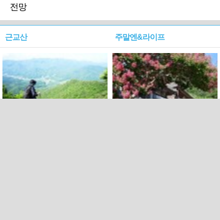
전망
근교산
주말엔&라이프
근교산&그너머…상주·문경
폭염보다 더 뜨거워라…100
청화산~시루봉
일을 붉게 불태울 ‘선비정신’
피었네
PC버전
엑스
페이스북
Copyright ⓒ 2015 All rights reserved by 국제신문