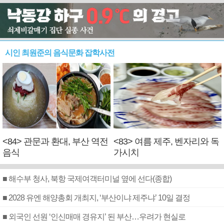
시인 최원준의 음식문화 잡학사전
<84> 관문과 환대, 부산 역전
<83> 여름 제주, 벤자리와 독
음식
가시치
■ 해수부 청사, 북항 국제여객터미널 옆에 선다(종합)
■ 2028 유엔 해양총회 개최지, ‘부산이냐 제주냐’ 10일 결정
■ 외국인 선원 ‘인신매매 경유지’ 된 부산…우려가 현실로