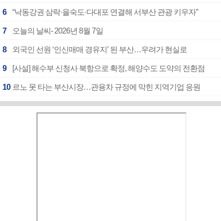
6
“낙동강권 삼락·을숙도·다대포 연결해 서부산 관광 키우자”
7
오늘의 날씨- 2026년 8월 7일
8
외국인 선원 ‘인신매매 경유지’ 된 부산…우려가 현실로
9
[사설] 해수부 신청사 북항으로 확정, 해양수도 도약의 전환점
10
르노 못 타는 부산시장…관용차 규정에 막힌 지역기업 응원