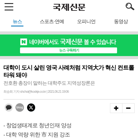
뉴스
스포츠·연예
오피니언
동영상
대학이 도시 살린 영국 사례처럼 지역大가 혁신 컨트롤
타워 돼야
전호환 총장이 말하는 대학주도 지역성장론은
최승희 기자 shchoi@kookje.co.kr | 2021.06.21 19:06
- 창업생태계로 청년인재 양성
- 대학 역량 위한 市 지원 강조