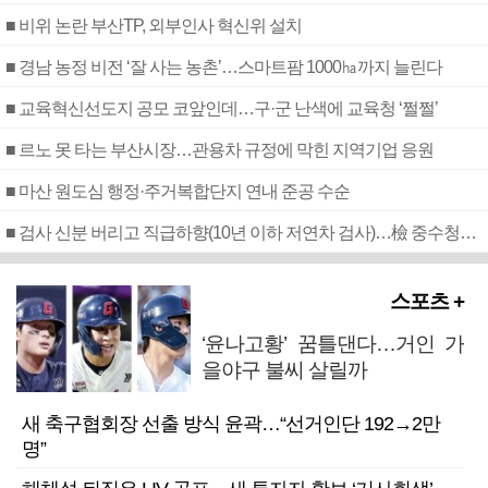
■ 비위 논란 부산TP, 외부인사 혁신위 설치
■ 경남 농정 비전 ‘잘 사는 농촌’…스마트팜 1000㏊까지 늘린다
■ 교육혁신선도지 공모 코앞인데…구·군 난색에 교육청 ‘쩔쩔’
■ 르노 못 타는 부산시장…관용차 규정에 막힌 지역기업 응원
■ 마산 원도심 행정·주거복합단지 연내 준공 수순
■ 검사 신분 버리고 직급하향(10년 이하 저연차 검사)…檢 중수청행 기피
스포츠 +
‘윤나고황’ 꿈틀댄다…거인 가
을야구 불씨 살릴까
새 축구협회장 선출 방식 윤곽…“선거인단 192→2만
명”