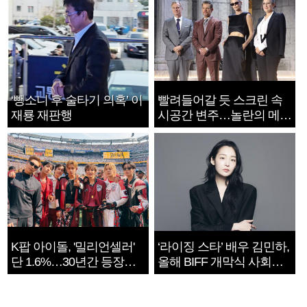
‘뺑소니 후 술타기 의혹’ 이
빨려들어갈 듯 스크린 속
재룡 재판행
시공간 변주…놀란의 메시
지는 ‘전쟁 속죄’
K팝 아이돌, '밀리언셀러'
‘라이징 스타’ 배우 김민하,
단 1.6%…30년간 등장
올해 BIFF 개막식 사회자
1182개팀 전수조사
확정