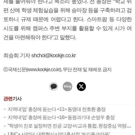
제를 풀어줘야 한다고 목소리 높였다. 전 총장은 “학교 뒤
편 산에 학생 체험실습을 위해 승마장 등을 구축하려고 검
토하니 규제 때문에 어렵다고 한다. 스마트팜 등 다양한
시도를 위해 캠퍼스 주변 부지를 활용할 수 있게 시가 여
건을 마련해줘야 한다”고 말했다.
최승희 기자 shchoi@kookje.co.kr
ⓒ국제신문(www.kookje.co.kr), 무단 전재 및 재배포 금지
관련
기사
지역대'업' 총장에 듣는다 <11> 동명대 전호환 총장
지역대'업' 총장에 듣는다 <16> 동원과기대 손영우 총장
“학생이 진로 설정하면 전공·교양·비교과 통합, 현장중심 역량 키워줘”
LINC+ 사업단, 대학혁신사업 Ⅰ·Ⅲ 선정 ‘트리플크라운’