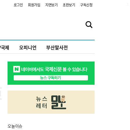
2
로그인
회원가입
지면보기
초판보기
구독신청
V국제
오피니언
부산말사전
오늘
이슈