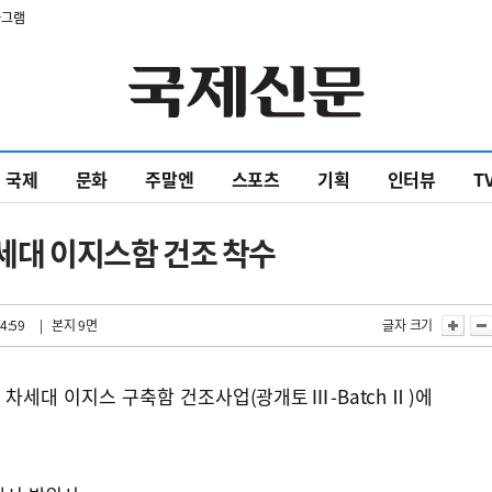
타그램
국제
문화
주말엔
스포츠
기획
인터뷰
T
차세대 이지스함 건조 착수
4:59
| 본지 9면
글자 크기
차세대 이지스 구축함 건조사업(광개토Ⅲ-BatchⅡ)에