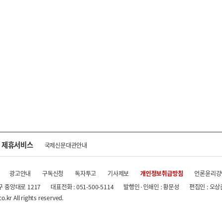
제휴서비스
국제신문대관안내
광고안내
구독신청
독자투고
기사제보
개인정보취급방침
언론윤리강
구 중앙대로 1217
대표전화 : 051-500-5114
발행인·인쇄인 : 황문성
편집인 : 오상
.kr All rights reserved.