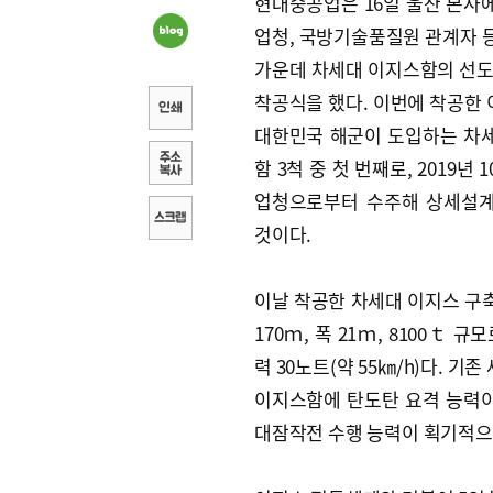
현대중공업은 16일 울산 본사
업청, 국방기술품질원 관계자 
가운데 차세대 이지스함의 선도함
착공식을 했다. 이번에 착공한
대한민국 해군이 도입하는 차
함 3척 중 첫 번째로, 2019년 
업청으로부터 수주해 상세설
것이다.
이날 착공한 차세대 이지스 구
170ｍ, 폭 21ｍ, 8100ｔ 규
력 30노트(약 55㎞/h)다. 기
이지스함에 탄도탄 요격 능력
대잠작전 수행 능력이 획기적으