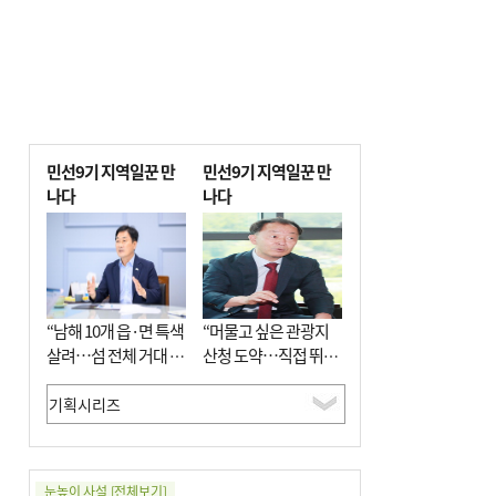
민선9기 지역일꾼 만
민선9기 지역일꾼 만
나다
나다
“남해 10개 읍·면 특색
“머물고 싶은 관광지
살려…섬 전체 거대 정
산청 도약…직접 뛰며
원으로 조성”
‘돈 버는 군수’ 될 것”
눈높이 사설
[전체보기]