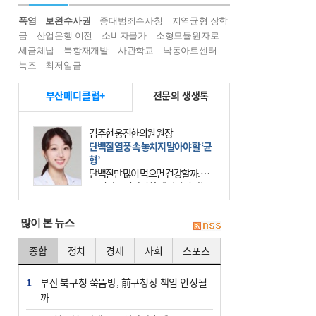
폭염
보완수사권
중대범죄수사청
지역균형 장학
금
산업은행 이전
소비자물가
소형모듈원자로
세금체납
북항재개발
사관학교
낙동아트센터
녹조
최저임금
부산메디클럽+
전문의 생생톡
김주현 웅진한의원 원장
단백질 열풍 속 놓치지 말아야 할 ‘균
형’
단백질만 많이 먹으면 건강할까. 요
즘 건강을 이야기할 때 빠지지 않는
키워드가 단백질이다. 헬스장을 다니
는 젊은 층부터 기초체력을 챙기려는
많이 본 뉴스
중·장년층까지 모두 “
종합
정치
경제
사회
스포츠
1
부산 북구청 쑥뜸방, 前구청장 책임 인정될
까