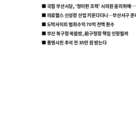
■ 의료헬스 신성장 산업 키운다더니…부산서구 준
■ 도박사이트 범죄수익 70억 전액 환수
■ 부산 북구청 쑥뜸방, 前구청장 책임 인정될까
■ 통영시민 추석 전 35만 원 받는다