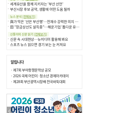
세계유산을 함께 지키자는 ‘부산 선언’
부산시장 후보 공약, 생활에 어떤 도움 될까
뉴스 분석
[전체보기]
與가 막은 ‘산은 부산행’…전재수 강력한 의지 표명 없인 공염불
田 “장금상선도 설득중”…해운기업 ‘톱다운 유치전’ 가속
신통이의 신문 읽기
[전체보기]
신문 속 시대현상…뉴미디어 활용해 봐요
스포츠 뉴스 읽으면 경기 보는 눈 커져요
어떻게 생각하십니까
[전체보기]
구·군 승진 축하화분 관행 없애자니 소상공인 울상
알립니다
3년째 병상에 있는 구의원…의정활동 못해도 월급 그대로
팩트체크
· 제7회 부마항쟁문학상 공모
[전체보기]
금정산 반려견 데리고 갈 수 있나…알아보니 ‘국립공원은 출입 불가’
· 2026 국제 어린이·청소년 경제아카데미
서울 도림천도 공업용수 활용한다는 사례, 정수 없이 한강물 공급…수질만 공업용수
· 제28회 부산광역시장배 전국바둑대회
포토에세이
[전체보기]
의령 한우산 털중나리
서산 간월암
한 손 뉴스
[전체보기]
골목 맛집 발굴 고메 셀렉션…부산시, 페스티벌 시월 연계