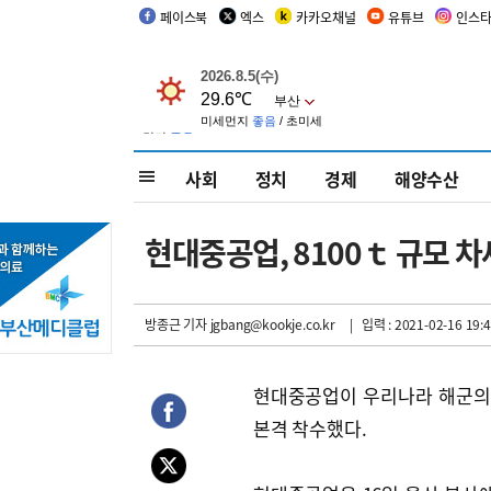
페이스북
엑스
카카오채널
유튜브
인스
사회
정치
경제
해양수산
현대중공업, 8100ｔ 규모 
방종근 기자
jgbang@kookje.co.kr
| 입력 : 2021-02-16 19:4
현대중공업이 우리나라 해군의 
본격 착수했다.