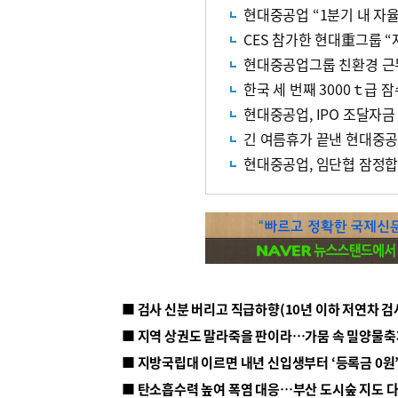
현대중공업 “1분기 내 자
CES 참가한 현대重그룹 
현대중공업그룹 친환경 근
한국 세 번째 3000ｔ급 잠
현대중공업, IPO 조달자금
긴 여름휴가 끝낸 현대중공
현대중공업, 임단협 잠정합
■ 지방국립대 이르면 내년 신입생부터 ‘등록금 0원’
■ 탄소흡수력 높여 폭염 대응…부산 도시숲 지도 