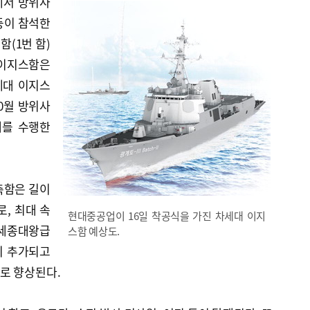
에서 방위사
등이 참석한
(1번 함)
 이지스함은
세대 이지스
10월 방위사
계를 수행한
축함은 길이
모로, 최대 속
현대중공업이 16일 착공식을 가진 차세대 이지
존 세종대왕급
스함 예상도.
이 추가되고
로 향상된다.