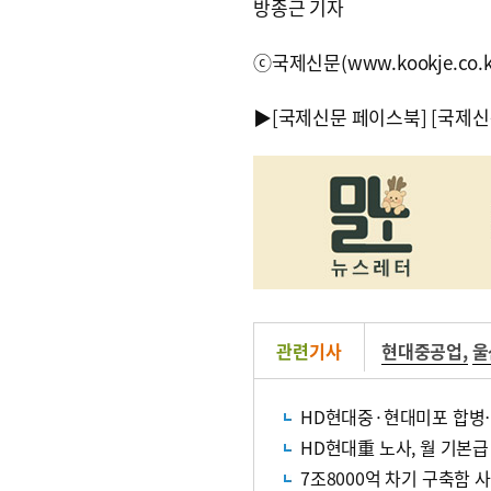
방종근 기자
ⓒ국제신문(www.kookje.co.
▶
[국제신문 페이스북]
[국제신
관련
기사
현대중공업
,
울
HD현대중·현대미포 합병…
HD현대重 노사, 월 기본급 
7조8000억 차기 구축함 