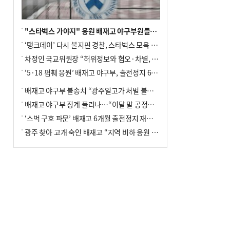
"스타벅스 가야지" 응원 배재고 야구부원들, 학교서 징계 처분
‘탱크데이’ 다시 불지핀 경찰, 스타벅스 모욕 혐의 압수수색
차정인 국교위원장 “허위정보와 혐오·차별, 학교 교실까지 유입"
‘5·18 폄훼 응원’ 배재고 야구부, 출전정지 6개월→1개월 감경
배재고 야구부 불송치 “광주일고가 처벌 불원 의사 표해”
배재고 야구부 징계 풀리나…“이달 말 공정위서 재심의”
‘스벅 구호 파문’ 배재고 6개월 출전정지 재심 신청키로
광주 찾아 고개 숙인 배재고 “지역 비하 응원 잘못”(종합)