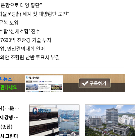
율운항으로 대양 횡단”
“자율운항船 세계 첫 대양횡단 도전"
무복 도입
수함 ‘신채호함’ 진수
 7600억 친환경 기술 투자
업, 안전결의대회 열어
의안 조합원 찬반 투표서 부결
■ 검사 신분 버리고 직급하향(10년 이하 저연차 검사)…檢 중수청행 기피
■ 지역 상권도 말라죽을 판이라…가뭄 속 밀양물축제 강행 논란
(종합)
다시 그린다