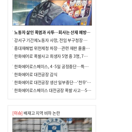
노동자 살인 폭염과 사투…회사는 산재 예방·전기료 절감 전력
강서구 기간제노동자 사망, 전임 부구청장 檢 송치
중대재해법 위헌제청 파장…관련 재판 줄줄이 브레이크
한화에어로 폭발사고 희생자 5명 중 3명, 7일 영면
한화에어로스페이스, 4·5일 공정중단…특별 안전점검
한화에어로 대전공장 감식
한화에어로 대전공장 생산 일부중단…‘천무’ 수출 비상
한화에어로스페이스 대전공장 폭발 사고…5명 사망·2명 부상(종합)
[이슈]
배재고 지역 비하 논란