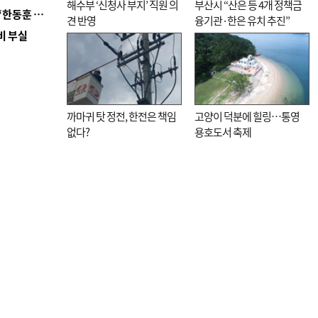
해수부 ‘신청사 부지’ 직원 의
부산시 “산은 등 4개 정책금
■ 국힘 부산시당, ‘정이한 조력’ 시의원 윤리위에…‘한동훈 지지’도 신고접수
견 반영
융기관·한은 유치 추진”
비 부실
까마귀 탓 정전, 한전은 책임
고양이 덕분에 힐링…통영
없다?
용호도서 축제