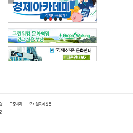
이란 공습 경고·취소 되풀이…오락가락 트럼프 비꼰 ‘타코’
오늘의 날씨-
[전체보기]
오늘의 날씨- 2026년 8월 6일
오늘의 날씨- 2026년 8월 5일
우리 결혼해요-
[전체보기]
우리 결혼해요- 김홍윤·정세빈 커플
령
고충처리
모바일국제신문
준