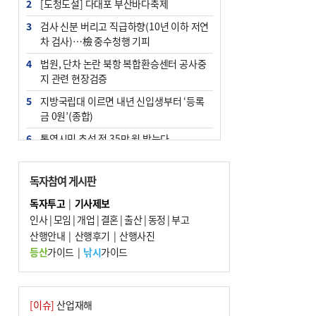
2
[도청도설] 다대포 부산바다축제
3
검사 신분 버리고 직급하향(10년 이하 저연
차 검사)…檢 중수청행 기피
4
법원, 단차 논란 북항 복합환승센터 공사중
지 관련 현장검증
5
지방국립대 이르면 내년 신입생부터 ‘등록
금 0원’(종합)
6
통영시민 추석 전 35만 원 받는다
7
부산 철강공장 50대 노동자 추락사
독자참여 게시판
8
국힘 부산시당, ‘정이한 조력’ 시의원 윤리
위에…‘한동훈 지지’도 신고접수
독자투고
|
기사제보
인사
|
모임
|
개업
|
결혼
|
출산
|
동정
|
부고
9
지역 상권도 말라죽을 판이라…가뭄 속 밀
산행안내
양물축제 강행 논란
|
산행후기
|
산행사진
등산
가이드
|
낚시
가이드
10
탄소흡수력 높여 폭염 대응…부산 도시숲
지도 다시 그린다
[이슈]
산업재해