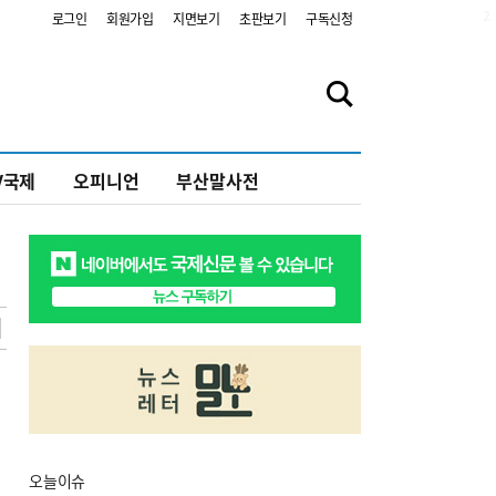
2
로그인
회원가입
지면보기
초판보기
구독신청
V국제
오피니언
부산말사전
오늘
이슈