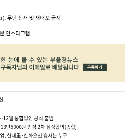
kr), 무단 전재 및 재배포 금지
문 인스타그램]
산
12월 통합법인 공식 출범
13만5000원 인상 2차 잠정합의(종합)
사업, 현대重·한화오션 승자는 누구