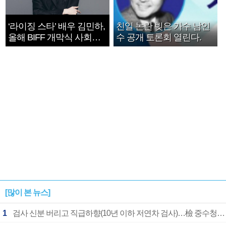
‘라이징 스타’ 배우 김민하,
친일 논란 빚은 가수 남인
올해 BIFF 개막식 사회자
수 공개 토론회 열린다.
확정
[많이 본 뉴스]
1
검사 신분 버리고 직급하향(10년 이하 저연차 검사)…檢 중수청행 기피