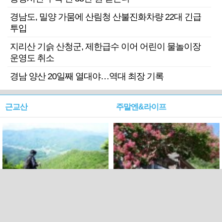
경남도, 밀양 가뭄에 산림청 산불진화차량 22대 긴급
투입
지리산 기슭 산청군, 제한급수 이어 어린이 물놀이장
운영도 취소
경남 양산 20일째 열대야…역대 최장 기록
근교산
주말엔&라이프
근교산&그너머…상주·문경
폭염보다 더 뜨거워라…100
청화산~시루봉
일을 붉게 불태울 ‘선비정신’