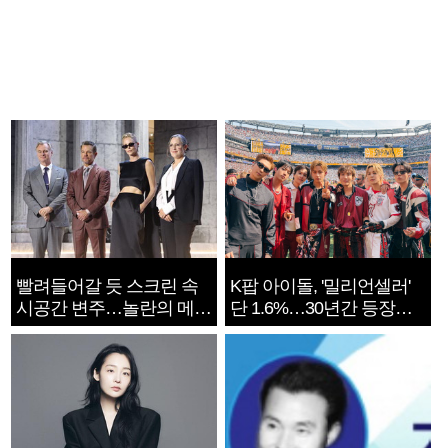
빨려들어갈 듯 스크린 속
K팝 아이돌, '밀리언셀러'
시공간 변주…놀란의 메시
단 1.6%…30년간 등장
지는 ‘전쟁 속죄’
1182개팀 전수조사