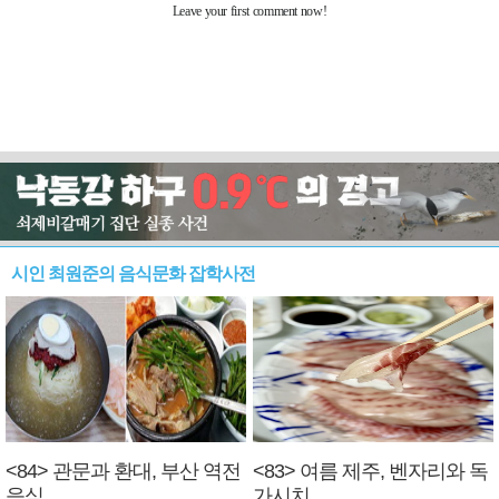
시인 최원준의 음식문화 잡학사전
<84> 관문과 환대, 부산 역전
<83> 여름 제주, 벤자리와 독
음식
가시치