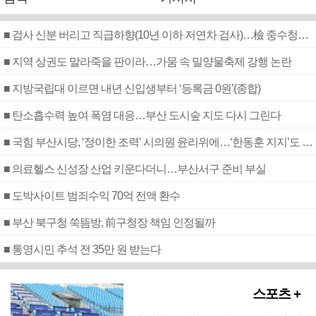
■ 검사 신분 버리고 직급하향(10년 이하 저연차 검사)…檢 중수청행 기피
■ 지역 상권도 말라죽을 판이라…가뭄 속 밀양물축제 강행 논란
■ 지방국립대 이르면 내년 신입생부터 ‘등록금 0원’(종합)
■ 탄소흡수력 높여 폭염 대응…부산 도시숲 지도 다시 그린다
■ 국힘 부산시당, ‘정이한 조력’ 시의원 윤리위에…‘한동훈 지지’도 신고접수
■ 의료헬스 신성장 산업 키운다더니…부산서구 준비 부실
■ 도박사이트 범죄수익 70억 전액 환수
■ 부산 북구청 쑥뜸방, 前구청장 책임 인정될까
■ 통영시민 추석 전 35만 원 받는다
스포츠 +