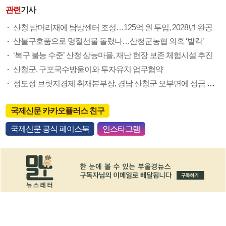
관련
기사
산청 밤머리재에 탐방센터 조성…125억 원 투입, 2028년 완공
산불구호품으로 명절선물 돌렸나…산청군농협 의혹 ‘발칵’
‘복구 불능 수준’ 산청 상능마을, 재난 현장 보존 체험시설 추진
산청군, 구포국수방울이와 투자유치 업무협약
정도정 브릿지경제 취재본부장, 경남 산청군 오부면에 성금 기탁
국제신문 카카오플러스 친구
국제신문 공식 페이스북
인스타그램