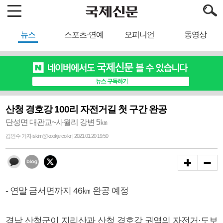
뉴스
스포츠·연예
오피니언
동영상
산청 경호강 100리 자전거길 첫 구간 완공
단성면 대관교~사월리 강변 5㎞
김인수 기자 iskim@kookje.co.kr | 2021.01.20 19:50
- 연말 금서면까지 46㎞ 완공 예정
경남 산청군이 지리산과 산청 경호강 권역의 자전거·도보