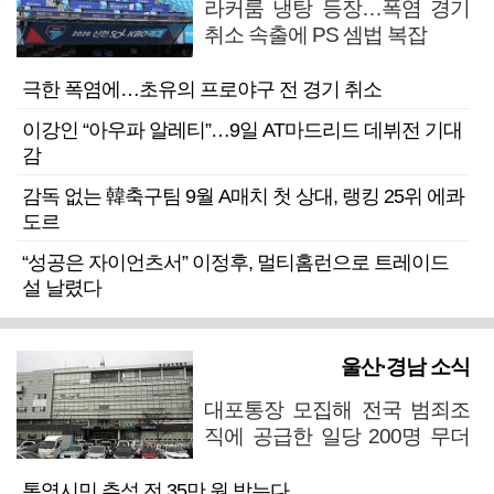
라커룸 냉탕 등장…폭염 경기
취소 속출에 PS 셈법 복잡
극한 폭염에…초유의 프로야구 전 경기 취소
이강인 “아우파 알레티”…9일 AT마드리드 데뷔전 기대
감
감독 없는 韓축구팀 9월 A매치 첫 상대, 랭킹 25위 에콰
도르
“성공은 자이언츠서” 이정후, 멀티홈런으로 트레이드
설 날렸다
울산·경남 소식
대포통장 모집해 전국 범죄조
직에 공급한 일당 200명 무더
기 검거
통영시민 추석 전 35만 원 받는다