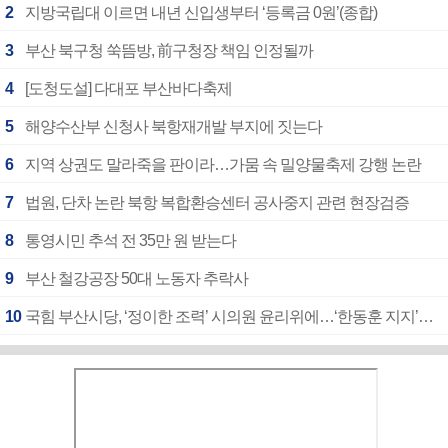
2
지방국립대 이르면 내년 신입생부터 ‘등록금 0원’(종합)
3
부산 북구청 쑥뜸방, 前구청장 책임 인정될까
4
[도청도설] 다대포 부산바다축제
5
해양수산부 신청사 북항재개발 부지에 짓는다
6
지역 상권도 말라죽을 판이라…가뭄 속 밀양물축제 강행 논란
7
법원, 단차 논란 북항 복합환승센터 공사중지 관련 현장검증
8
통영시민 추석 전 35만 원 받는다
9
부산 철강공장 50대 노동자 추락사
10
국힘 부산시당, ‘정이한 조력’ 시의원 윤리위에…‘한동훈 지지’도 신고접수