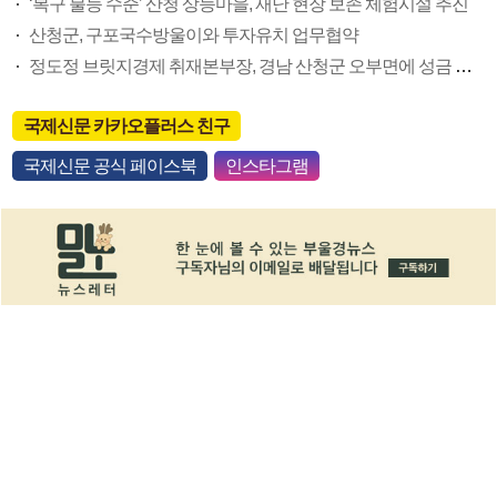
‘복구 불능 수준’ 산청 상능마을, 재난 현장 보존 체험시설 추진
산청군, 구포국수방울이와 투자유치 업무협약
정도정 브릿지경제 취재본부장, 경남 산청군 오부면에 성금 기탁
국제신문 카카오플러스 친구
국제신문 공식 페이스북
인스타그램