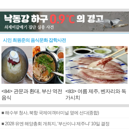
시인 최원준의 음식문화 잡학사전
<84> 관문과 환대, 부산 역전
<83> 여름 제주, 벤자리와 독
음식
가시치
■ 해수부 청사, 북항 국제여객터미널 옆에 선다(종합)
■ 2028 유엔 해양총회 개최지, ‘부산이냐 제주냐’ 10일 결정