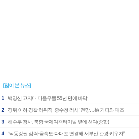
[많이 본 뉴스]
1
백양산 고지대 마을우물 55년 만에 바닥
2
경위 이하 경찰 하위직 ‘중수청 러시’ 전망…檢 기피와 대조
3
해수부 청사, 북항 국제여객터미널 옆에 선다(종합)
4
“낙동강권 삼락·을숙도·다대포 연결해 서부산 관광 키우자”