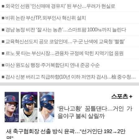
■ 외국인 선원 ‘인신매매 경유지’ 된 부산…우려가 현실로
■ 비위 논란 부산TP, 외부인사 혁신위 설치
■ 경남 농정 비전 ‘잘 사는 농촌’…스마트팜 1000㏊까지 늘린다
■ 교육혁신선도지 공모 코앞인데…구·군 난색에 교육청 ‘쩔쩔’
■ 르노 못 타는 부산시장…관용차 규정에 막힌 지역기업 응원
■ 마산 원도심 행정·주거복합단지 연내 준공 수순
■ 검사 신분 버리고 직급하향(10년 이하 저연차 검사)…檢 중수청행 기피
스포츠 +
‘윤나고황’ 꿈틀댄다…거인 가
을야구 불씨 살릴까
새 축구협회장 선출 방식 윤곽…“선거인단 192→2만
명”