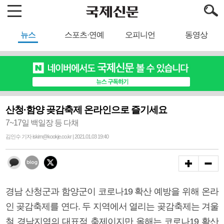
뉴스
스포츠·연예
오피니언
동영상
산청·함양 곶감축제 온라인으로 즐기세요
7~17일 백일장 등 다채
김인수 기자 iskim@kookje.co.kr | 2021.01.03 19:40
경남 산청군과 함양군이 코로나19 확산 예방을 위해 온라
인 곶감축제를 연다. 두 지역에서 열리는 곶감축제는 겨울
철 경남지역의 대표적 축제이지만 올해는 코로나19 확산