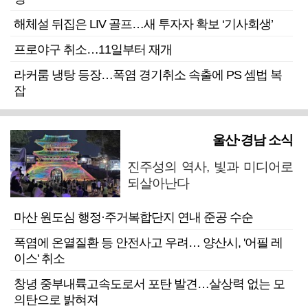
해체설 뒤집은 LIV 골프…새 투자자 확보 ‘기사회생’
프로야구 취소…11일부터 재개
라커룸 냉탕 등장…폭염 경기취소 속출에 PS 셈법 복
잡
울산·경남 소식
진주성의 역사, 빛과 미디어로
되살아난다
마산 원도심 행정·주거복합단지 연내 준공 수순
폭염에 온열질환 등 안전사고 우려… 양산시, '어필 레
이스' 취소
창녕 중부내륙고속도로서 포탄 발견…살상력 없는 모
의탄으로 밝혀져