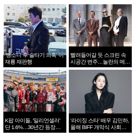
‘뺑소니 후 술타기 의혹’ 이
빨려들어갈 듯 스크린 속
재룡 재판행
시공간 변주…놀란의 메시
지는 ‘전쟁 속죄’
K팝 아이돌, '밀리언셀러'
‘라이징 스타’ 배우 김민하,
단 1.6%…30년간 등장
올해 BIFF 개막식 사회자
1182개팀 전수조사
확정