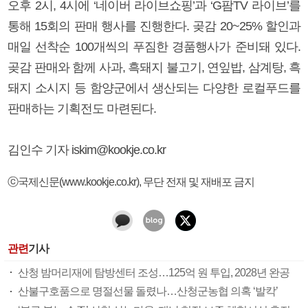
오후 2시, 4시에 ‘네이버 라이브쇼핑’과 ‘G팜TV 라이브’를
통해 15회의 판매 행사를 진행한다. 곶감 20~25% 할인과
매일 선착순 100개씩의 푸짐한 경품행사가 준비돼 있다.
곶감 판매와 함께 사과, 흑돼지 불고기, 연잎밥, 삼계탕, 흑
돼지 소시지 등 함양군에서 생산되는 다양한 로컬푸드를
판매하는 기획전도 마련된다.
김인수 기자 iskim@kookje.co.kr
ⓒ국제신문(www.kookje.co.kr), 무단 전재 및 재배포 금지
관련
기사
산청 밤머리재에 탐방센터 조성…125억 원 투입, 2028년 완공
산불구호품으로 명절선물 돌렸나…산청군농협 의혹 ‘발칵’