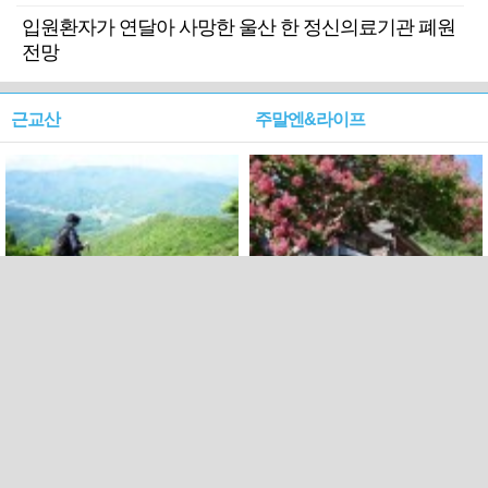
입원환자가 연달아 사망한 울산 한 정신의료기관 폐원
전망
근교산
주말엔&라이프
근교산&그너머…상주·문경
폭염보다 더 뜨거워라…100
청화산~시루봉
일을 붉게 불태울 ‘선비정신’
피었네
PC버전
엑스
페이스북
Copyright ⓒ 2015 All rights reserved by 국제신문