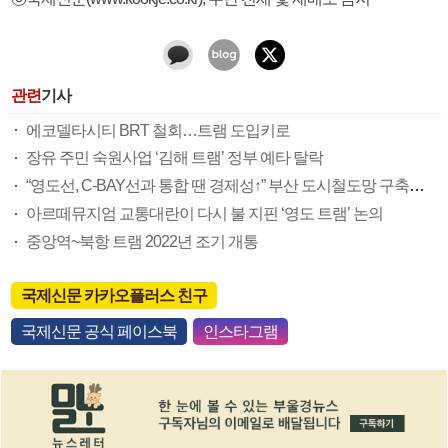
관련
기사
에코델타시티 BRT 철회…트램 도입키로
장유 주민 숙원사업 ‘김해 트램’ 정부 예타 탈락
“영도선, C-BAY선과 통합 땐 경제성↑” 부산 도시철도망 구축계획 반영 청신호
아르떼뮤지엄 교통대란이 다시 불 지핀 ‘영도 트램’ 논의
중앙역~북항 트램 2022년 조기 개통
국제신문 카카오플러스 친구
국제신문 공식 페이스북
인스타그램