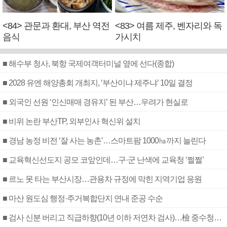
<84> 관문과 환대, 부산 역전
<83> 여름 제주, 벤자리와 독
음식
가시치
■ 해수부 청사, 북항 국제여객터미널 옆에 선다(종합)
■ 2028 유엔 해양총회 개최지, ‘부산이냐 제주냐’ 10일 결정
■ 외국인 선원 ‘인신매매 경유지’ 된 부산…우려가 현실로
■ 비위 논란 부산TP, 외부인사 혁신위 설치
■ 경남 농정 비전 ‘잘 사는 농촌’…스마트팜 1000㏊까지 늘린다
■ 교육혁신선도지 공모 코앞인데…구·군 난색에 교육청 ‘쩔쩔’
■ 르노 못 타는 부산시장…관용차 규정에 막힌 지역기업 응원
■ 마산 원도심 행정·주거복합단지 연내 준공 수순
■ 검사 신분 버리고 직급하향(10년 이하 저연차 검사)…檢 중수청행 기피