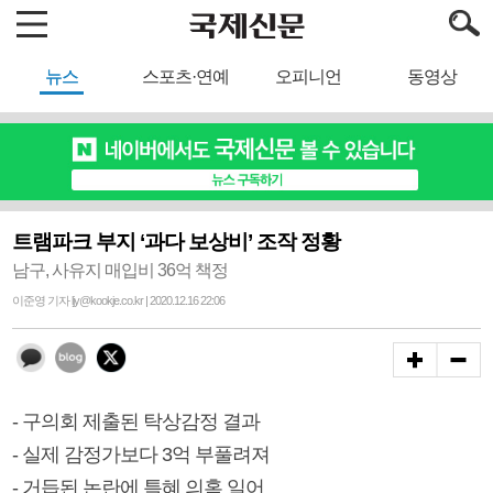
뉴스
스포츠·연예
오피니언
동영상
트램파크 부지 ‘과다 보상비’ 조작 정황
남구, 사유지 매입비 36억 책정
이준영 기자 ljy@kookje.co.kr | 2020.12.16 22:06
- 구의회 제출된 탁상감정 결과
- 실제 감정가보다 3억 부풀려져
- 거듭된 논란에 특혜 의혹 일어