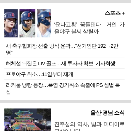
스포츠 +
‘윤나고황’ 꿈틀댄다…거인 가
을야구 불씨 살릴까
새 축구협회장 선출 방식 윤곽…“선거인단 192→2만
명”
해체설 뒤집은 LIV 골프…새 투자자 확보 ‘기사회생’
프로야구 취소…11일부터 재개
라커룸 냉탕 등장…폭염 경기취소 속출에 PS 셈법 복
잡
울산·경남 소식
진주성의 역사, 빛과 미디어로