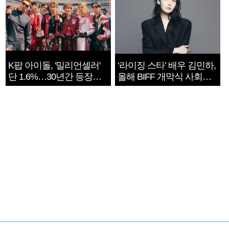
K팝 아이돌, '밀리언셀러'
‘라이징 스타’ 배우 김민하,
단 1.6%…30년간 등장
올해 BIFF 개막식 사회자
1182개팀 전수조사
확정