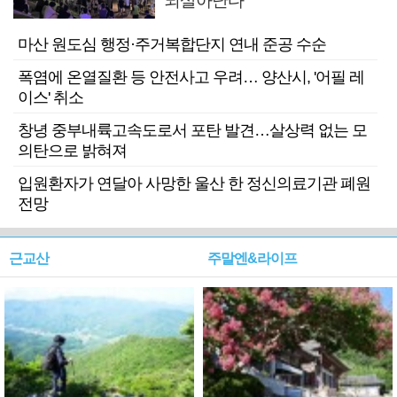
되살아난다
마산 원도심 행정·주거복합단지 연내 준공 수순
폭염에 온열질환 등 안전사고 우려… 양산시, '어필 레
이스' 취소
창녕 중부내륙고속도로서 포탄 발견…살상력 없는 모
의탄으로 밝혀져
입원환자가 연달아 사망한 울산 한 정신의료기관 폐원
전망
근교산
주말엔&라이프