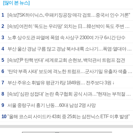
[많이 본 뉴스]
1
[속보]“SK하이닉스, 中패키징공장 매각 검토…중국서 인수 거론”
2
[속보] 여전히 ‘독도는 우리땅’ 외치는 日…韓선박이 독도 주변 해양조사 활동하자 반발
3
노후 상수도관 파열에 폭염 속 사상구 2300여 가구 6시간 단수
4
부산 울산 경남 구름 많고 경남 북서내륙 소나기…폭염·열대야 계속
5
[속보]‘尹 탄핵 반대’ 세계로교회 손현보, 백악관서 트럼프 접견
6
‘탄약 부족 사태’ 보도에 격노한 트럼프…군사기밀 유출자 색출 지시
7
부산 주유소 휘발유 평균가 ℓ당 1849원… 전주보다 3원 ↓
8
[속보] ‘심판 성접대’ 논란 축구협회 공식 사과…“현재는 부적절 행위 없어”
9
서울 중랑구서 흉기 난동…60대 남성 2명 사망
10
"올해 코스피 사이드카 43회 중 25회는 삼전닉스 ETF 이후 발생"