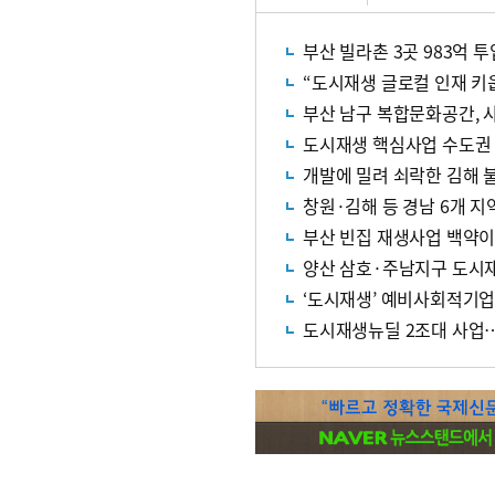
부산 빌라촌 3곳 983억
“도시재생 글로컬 인재 키
부산 남구 복합문화공간, 
도시재생 핵심사업 수도권
개발에 밀려 쇠락한 김해 불
창원·김해 등 경남 6개 지
부산 빈집 재생사업 백약이
양산 삼호·주남지구 도시재
‘도시재생’ 예비사회적기업
도시재생뉴딜 2조대 사업