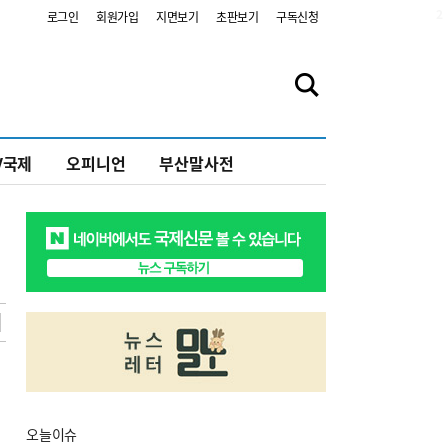
2
로그인
회원가입
지면보기
초판보기
구독신청
V국제
오피니언
부산말사전
오늘
이슈