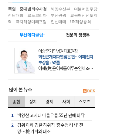
폭염
중대범죄수사청
해양수산부
더불어민주당
전당대회
르노코리아
부산관광
교육혁신선도지
역
극지해양미래포럼
인신매매
UN해양총회
부산메디클럽+
전문의 생생톡
이승준 거인병원 대표원장
회전근개 재파열 잦은 편…어깨 진피
보강술 고려를
어깨병변은 어깨를 이루는 인체 조직
에 발생하는 손상을 말한다. 여기에
는 오십견과 회전근개 증후군, 어깨
의 석회성 힘줄염 등이 있다. 국민건
많이 본 뉴스
강보험에 의하면 어깨병변
종합
정치
경제
사회
스포츠
1
백양산 고지대 마을우물 55년 만에 바닥
2
경위 이하 경찰 하위직 ‘중수청 러시’ 전
망…檢 기피와 대조