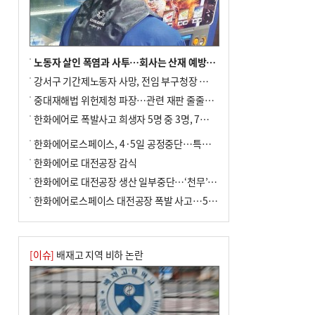
노동자 살인 폭염과 사투…회사는 산재 예방·전기료 절감 전력
강서구 기간제노동자 사망, 전임 부구청장 檢 송치
중대재해법 위헌제청 파장…관련 재판 줄줄이 브레이크
한화에어로 폭발사고 희생자 5명 중 3명, 7일 영면
한화에어로스페이스, 4·5일 공정중단…특별 안전점검
한화에어로 대전공장 감식
한화에어로 대전공장 생산 일부중단…‘천무’ 수출 비상
한화에어로스페이스 대전공장 폭발 사고…5명 사망·2명 부상(종합)
[이슈]
배재고 지역 비하 논란