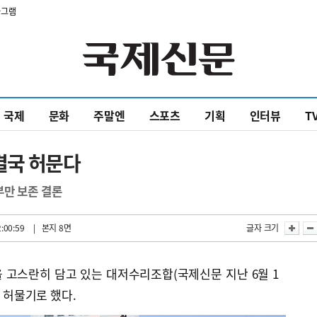
타그램
국제
문화
주말엔
스포츠
기획
인터뷰
T
결국 허문다
부만 보존 결론
:00:59
| 본지 8면
글자 크기
 고스란히 담고 있는 대저수리조합(국제신문 지난 6월 1
국 허물기로 했다.