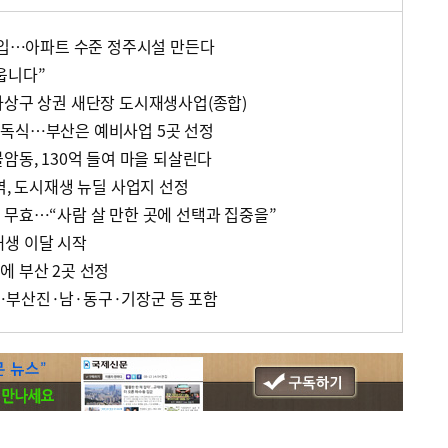
 투입…아파트 수준 정주시설 만든다
웁니다”
사상구 상권 새단장 도시재생사업(종합)
 독식…부산은 예비사업 5곳 선정
암동, 130억 들여 마을 되살린다
역, 도시재생 뉴딜 사업지 선정
 무효…“사람 살 만한 곳에 선택과 집중을”
생 이달 시작
에 부산 2곳 선정
…부산진·남·동구·기장군 등 포함