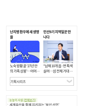
난치병 환우에 새 생명
민선9기 지역일꾼 만
을
나다
노숙 방황 끝 ‘27년 만
“남해 10개 읍·면 특색
의 가족 상봉’…어머니
살려…섬 전체 거대 정
와 행복 꿈꿔
원으로 조성”
눈높이 사설
[전체보기]
세계유산을 함께 지키자는 ‘부산 선언’