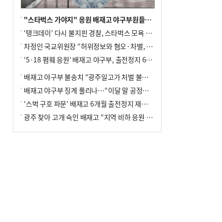
"스타벅스 가야지" 응원 배재고 야구부원들, 학교서 징계 처분
‘탱크데이’ 다시 불지핀 경찰, 스타벅스 모욕 혐의 압수수색
차정인 국교위원장 “허위정보와 혐오·차별, 학교 교실까지 유입"
‘5·18 폄훼 응원’ 배재고 야구부, 출전정지 6개월→1개월 감경
배재고 야구부 불송치 “광주일고가 처벌 불원 의사 표해”
배재고 야구부 징계 풀리나…“이달 말 공정위서 재심의”
‘스벅 구호 파문’ 배재고 6개월 출전정지 재심 신청키로
광주 찾아 고개 숙인 배재고 “지역 비하 응원 잘못”(종합)