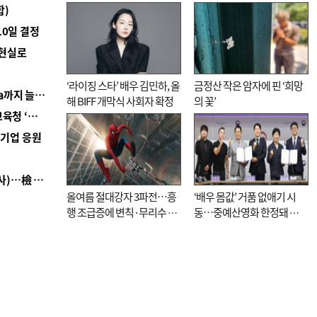
합)
10일 결정
 현실로
‘라이징 스타’ 배우 김민하, 올
금정산 작은 암자에 핀 ‘희망
■ 경남 농정 비전 ‘잘 사는 농촌’…스마트팜 1000㏊까지 늘린다
해 BIFF 개막식 사회자 확정
의 꽃’
■ 교육혁신선도지 공모 코앞인데…구·군 난색에 교육청 ‘쩔쩔’
역기업 응원
■ 검사 신분 버리고 직급하향(10년 이하 저연차 검사)…檢 중수청행 기피
올여름 절대강자 3파전…흥
‘배우 몸값’ 거품 없애기 시
행 조급증에 변칙·무리수 마
동…중예산영화 한정돼 실
케팅도
효성 의문도