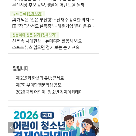
부산시장 후보 공약, 생활에 어떤 도움 될까
뉴스 분석
[전체보기]
與가 막은 ‘산은 부산행’…전재수 강력한 의지 표명 없인 공염불
田 “장금상선도 설득중”…해운기업 ‘톱다운 유치전’ 가속
신통이의 신문 읽기
[전체보기]
신문 속 시대현상…뉴미디어 활용해 봐요
스포츠 뉴스 읽으면 경기 보는 눈 커져요
어떻게 생각하십니까
[전체보기]
구·군 승진 축하화분 관행 없애자니 소상공인 울상
알립니다
3년째 병상에 있는 구의원…의정활동 못해도 월급 그대로
팩트체크
· 제 219회 한낮의 유U; 콘서트
[전체보기]
금정산 반려견 데리고 갈 수 있나…알아보니 ‘국립공원은 출입 불가’
· 제7회 부마항쟁문학상 공모
서울 도림천도 공업용수 활용한다는 사례, 정수 없이 한강물 공급…수질만 공업용수
· 2026 국제 어린이·청소년 경제아카데미
포토에세이
[전체보기]
연꽃 위 개개비
의령 한우산 털중나리
한 손 뉴스
[전체보기]
시민이 개발한 폭염 대응 앱 ‘그늘로’ 길안내 지도 등 인기
골목 맛집 발굴 고메 셀렉션…부산시, 페스티벌 시월 연계