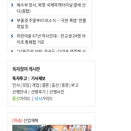
3
해수부 청사, 북항 국제여객터미널 옆에 선
다(종합)
4
부울경 주말부터 비소식…‘극한 폭염’ 한풀
꺾일 듯
5
피란마을 67년 역사인데…전교생 24명 아
미초 통폐합 기로
6
“낙동강권 삼락·을숙도·다대포 연결해 서
부산 관광 키우자”
7
오늘의 날씨- 2026년 8월 7일
독자참여 게시판
8
외국인 선원 ‘인신매매 경유지’ 된 부산…
독자투고
|
기사제보
우려가 현실로
인사
|
모임
|
개업
|
결혼
|
출산
|
동정
|
부고
9
산행안내
[사설] 해수부 신청사 북항으로 확정, 해양
|
산행후기
|
산행사진
수도 도약의 전환점
등산
가이드
|
낚시
가이드
10
르노 못 타는 부산시장…관용차 규정에 막
힌 지역기업 응원
[이슈]
산업재해