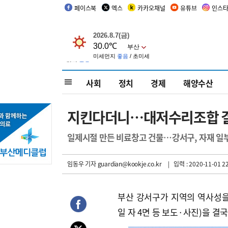
페이스북
엑스
카카오채널
유튜브
인스
사회
정치
경제
해양수산
지킨다더니…대저수리조합 
일제시절 만든 비료창고 건물…강서구, 자재 일
임동우 기자
guardian@kookje.co.kr
| 입력 : 2020-11-01 22
부산 강서구가 지역의 역사성을
일 자 4면 등 보도·사진)을 결