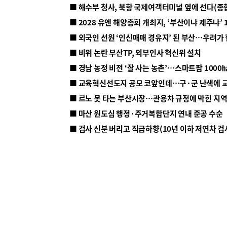
■ 해수부 청사, 북항 국제여객터미널 옆에 선다(종
■ 2028 유엔 해양총회 개최지, ‘부산이냐 제주냐’ 
■ 외국인 선원 ‘인신매매 경유지’ 된 부산…우려가
■ 비위 논란 부산TP, 외부인사 혁신위 설치
■ 르노 못 타는 부산시장…관용차 규정에 막힌 지
■ 마산 원도심 행정·주거복합단지 연내 준공 수순