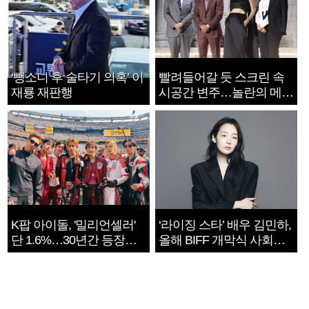
‘뺑소니 후 술타기 의혹’ 이
빨려들어갈 듯 스크린 속
재룡 재판행
시공간 변주…놀란의 메시
지는 ‘전쟁 속죄’
K팝 아이돌, '밀리언셀러'
‘라이징 스타’ 배우 김민하,
단 1.6%…30년간 등장
올해 BIFF 개막식 사회자
1182개팀 전수조사
확정