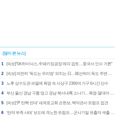
[많이 본 뉴스]
1
[속보]“SK하이닉스, 中패키징공장 매각 검토…중국서 인수 거론”
2
[속보] 여전히 ‘독도는 우리땅’ 외치는 日…韓선박이 독도 주변 해양조사 활동하자 반발
3
노후 상수도관 파열에 폭염 속 사상구 2300여 가구 6시간 단수
4
부산 울산 경남 구름 많고 경남 북서내륙 소나기…폭염·열대야 계속
5
[속보]‘尹 탄핵 반대’ 세계로교회 손현보, 백악관서 트럼프 접견
6
‘탄약 부족 사태’ 보도에 격노한 트럼프…군사기밀 유출자 색출 지시