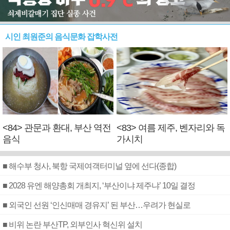
시인 최원준의 음식문화 잡학사전
<84> 관문과 환대, 부산 역전
<83> 여름 제주, 벤자리와 독
음식
가시치
■ 해수부 청사, 북항 국제여객터미널 옆에 선다(종합)
■ 2028 유엔 해양총회 개최지, ‘부산이냐 제주냐’ 10일 결정
■ 외국인 선원 ‘인신매매 경유지’ 된 부산…우려가 현실로
■ 비위 논란 부산TP, 외부인사 혁신위 설치