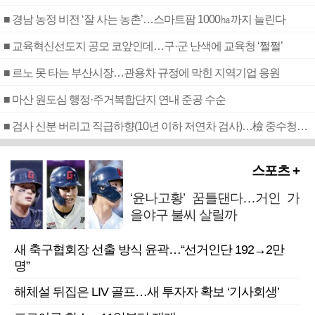
■ 경남 농정 비전 ‘잘 사는 농촌’…스마트팜 1000㏊까지 늘린다
■ 교육혁신선도지 공모 코앞인데…구·군 난색에 교육청 ‘쩔쩔’
■ 르노 못 타는 부산시장…관용차 규정에 막힌 지역기업 응원
■ 마산 원도심 행정·주거복합단지 연내 준공 수순
■ 검사 신분 버리고 직급하향(10년 이하 저연차 검사)…檢 중수청행 기피
스포츠 +
‘윤나고황’ 꿈틀댄다…거인 가
을야구 불씨 살릴까
새 축구협회장 선출 방식 윤곽…“선거인단 192→2만
명”
해체설 뒤집은 LIV 골프…새 투자자 확보 ‘기사회생’