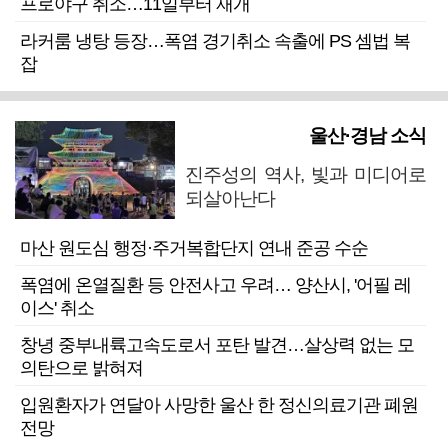
프로야구 취소…11일부터 재개
라커룸 냉탕 등장…폭염 경기취소 속출에 PS 셈법 복
잡
울산·경남 소식
진주성의 역사, 빛과 미디어로
되살아난다
마산 원도심 행정·주거복합단지 연내 준공 수순
폭염에 온열질환 등 안전사고 우려… 양산시, '어필 레
이스' 취소
창녕 중부내륙고속도로서 포탄 발견…살상력 없는 모
의탄으로 밝혀져
입원환자가 연달아 사망한 울산 한 정신의료기관 폐원
전망