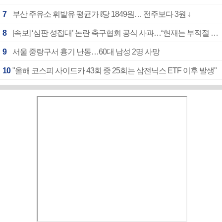
7
부산 주유소 휘발유 평균가 ℓ당 1849원… 전주보다 3원 ↓
8
[속보] ‘심판 성접대’ 논란 축구협회 공식 사과…“현재는 부적절 행위 없어”
9
서울 중랑구서 흉기 난동…60대 남성 2명 사망
10
"올해 코스피 사이드카 43회 중 25회는 삼전닉스 ETF 이후 발생"