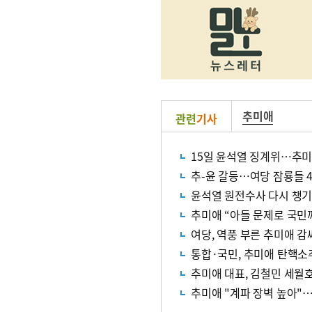
추미애
관련
기사
15일 윤석열 징계위…추미
추-윤 갈등…여당 잠룡들 
윤석열 원전수사 다시 챙
추미애 “아들 문제로 국민께
여당, 역풍 부른 추미애 
통합·국민, 추미애 탄핵소
추미애 대표, 김철민 세월호
추미애 "계파 장벽 높아"