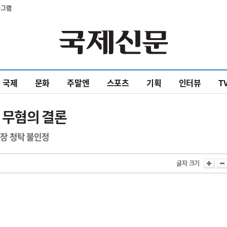
타그램
국제
문화
주말엔
스포츠
기획
인터뷰
T
들 무혐의 결론
대장 청탁 불인정
글자 크기