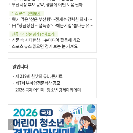
부산시장 후보 공약, 생활에 어떤 도움 될까
뉴스 분석
[전체보기]
與가 막은 ‘산은 부산행’…전재수 강력한 의지 표명 없인 공염불
田 “장금상선도 설득중”…해운기업 ‘톱다운 유치전’ 가속
신통이의 신문 읽기
[전체보기]
신문 속 시대현상…뉴미디어 활용해 봐요
스포츠 뉴스 읽으면 경기 보는 눈 커져요
어떻게 생각하십니까
[전체보기]
구·군 승진 축하화분 관행 없애자니 소상공인 울상
알립니다
3년째 병상에 있는 구의원…의정활동 못해도 월급 그대로
팩트체크
· 제 219회 한낮의 유U; 콘서트
[전체보기]
금정산 반려견 데리고 갈 수 있나…알아보니 ‘국립공원은 출입 불가’
· 제7회 부마항쟁문학상 공모
서울 도림천도 공업용수 활용한다는 사례, 정수 없이 한강물 공급…수질만 공업용수
· 2026 국제 어린이·청소년 경제아카데미
포토에세이
[전체보기]
연꽃 위 개개비
의령 한우산 털중나리
한 손 뉴스
[전체보기]
시민이 개발한 폭염 대응 앱 ‘그늘로’ 길안내 지도 등 인기
골목 맛집 발굴 고메 셀렉션…부산시, 페스티벌 시월 연계