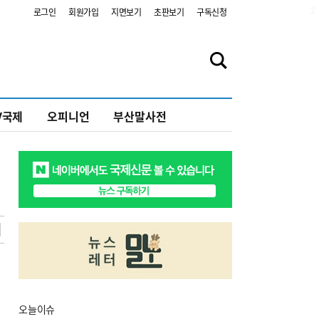
2
로그인
회원가입
지면보기
초판보기
구독신청
V국제
오피니언
부산말사전
오늘
이슈