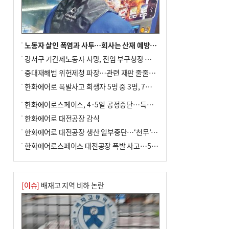
년 만에 3배
노동자 살인 폭염과 사투…회사는 산재 예방·전기료 절감 전력
강서구 기간제노동자 사망, 전임 부구청장 檢 송치
중대재해법 위헌제청 파장…관련 재판 줄줄이 브레이크
한화에어로 폭발사고 희생자 5명 중 3명, 7일 영면
한화에어로스페이스, 4·5일 공정중단…특별 안전점검
한화에어로 대전공장 감식
한화에어로 대전공장 생산 일부중단…‘천무’ 수출 비상
한화에어로스페이스 대전공장 폭발 사고…5명 사망·2명 부상(종합)
[이슈]
배재고 지역 비하 논란