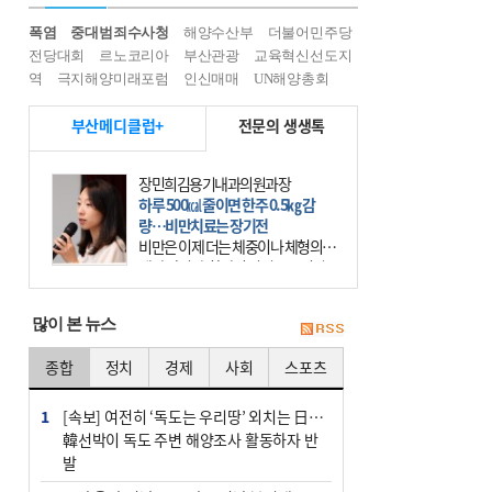
폭염
중대범죄수사청
해양수산부
더불어민주당
전당대회
르노코리아
부산관광
교육혁신선도지
역
극지해양미래포럼
인신매매
UN해양총회
부산메디클럽+
전문의 생생톡
이유림 광도한의원 원장
목 통증, 침·뜸·추나 같이 하면 효과
적
휴대전화가 우리의 일상에 들어온 지
20년이 넘었다. 요즘에는 사람들 대
부분 스마트폰이라는 작은 기계를 한
시도 손에서 떼어놓지 않는다. 스마
많이 본 뉴스
트폰을 오래 사용하는
종합
정치
경제
사회
스포츠
1
[속보] 여전히 ‘독도는 우리땅’ 외치는 日…
韓선박이 독도 주변 해양조사 활동하자 반
발