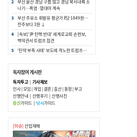
2
부산 울산 경남 구름 많고 경남 북서내륙 소
나기…폭염·열대야 계속
3
부산 주유소 휘발유 평균가 ℓ당 1849원…
전주보다 3원 ↓
4
[속보]‘尹 탄핵 반대’ 세계로교회 손현보,
백악관서 트럼프 접견
5
‘탄약 부족 사태’ 보도에 격노한 트럼프…
군사기밀 유출자 색출 지시
6
[속보] ‘심판 성접대’ 논란 축구협회 공식 사
독자참여 게시판
과…“현재는 부적절 행위 없어”
독자투고
|
기사제보
7
"올해 코스피 사이드카 43회 중 25회는 삼
인사
|
모임
|
개업
|
결혼
|
출산
|
동정
|
부고
전닉스 ETF 이후 발생"
산행안내
|
산행후기
|
산행사진
8
서울 중랑구서 흉기 난동…60대 남성 2명
등산
가이드
|
낚시
가이드
사망
9
부산 앞바다에 기름 425ℓ 유출한 러시아 화
물선 적발
[이슈]
산업재해
10
입추 지났지만 푹푹 찐다…온열질환자 10