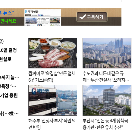
합)
10일 결정
 현실로
짬짜미로 ‘金겹살’ 만든 업체
수도권과 다른데 같은 규
■ 경남 농정 비전 ‘잘 사는 농촌’…스마트팜 1000㏊까지 늘린다
6곳 기소(종합)
제…부산 건설사 “쓰러지기
■ 교육혁신선도지 공모 코앞인데…구·군 난색에 교육청 ‘쩔쩔’
직전”
역기업 응원
■ 검사 신분 버리고 직급하향(10년 이하 저연차 검사)…檢 중수청행 기피
해수부 ‘신청사 부지’ 직원 의
부산시 “산은 등 4개 정책금
견 반영
융기관·한은 유치 추진”