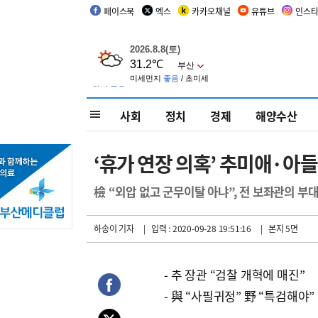
페이스북
엑스
카카오채널
유튜브
인스
사회
정치
경제
해양수산
‘휴가 연장 의혹’ 추미애·아
檢 “외압 없고 군무이탈 아냐”, 전 보좌관의 부
하송이 기자
| 입력 : 2020-09-28 19:51:16
| 본지 5면
- 추 장관 “검찰 개혁에 매진”
- 與 “사필귀정” 野 “특검해야”