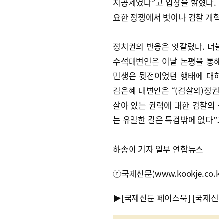
치공세였다”고 입장을 밝혔다. 
요한 정쟁에서 벗어나 검찰 개혁
정치권의 반응은 엇갈렸다. 더
수석대변인은 이날 논평을 통
민생은 뒷전이었던 행태에 대해
김은혜 대변인은 “(검찰의)정권
살아 있는 권력에 대한 검찰의
는 유일한 길은 특검밖에 없다”
하송이 기자 일부 연합뉴스
ⓒ국제신문(www.kookje.co.
▶
[국제신문 페이스북]
[국제신