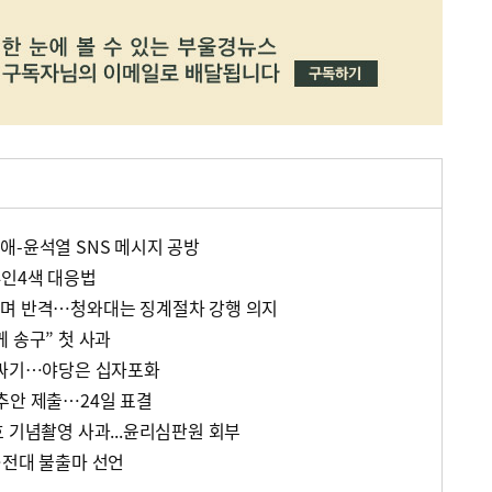
애-윤석열 SNS 메시지 공방
4인4색 대응법
기며 반격…청와대는 징계절차 강행 의지
 송구” 첫 사과
감싸기…야당은 십자포화
추안 제출…24일 표결
 기념촬영 사과...윤리심판원 회부
…전대 불출마 선언