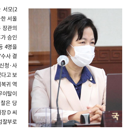
 서모(2
사한 서울
추 장관의
휴가 승인
등 4명을
“수사 결
 신청·사
었다고 보
미복귀 역
군무이탈이
검찰은 당
장 D 씨
 검찰부로