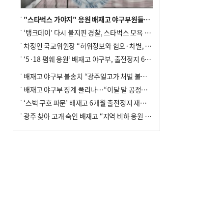
"스타벅스 가야지" 응원 배재고 야구부원들, 학교서 징계 처분
‘탱크데이’ 다시 불지핀 경찰, 스타벅스 모욕 혐의 압수수색
차정인 국교위원장 “허위정보와 혐오·차별, 학교 교실까지 유입"
‘5·18 폄훼 응원’ 배재고 야구부, 출전정지 6개월→1개월 감경
배재고 야구부 불송치 “광주일고가 처벌 불원 의사 표해”
배재고 야구부 징계 풀리나…“이달 말 공정위서 재심의”
‘스벅 구호 파문’ 배재고 6개월 출전정지 재심 신청키로
광주 찾아 고개 숙인 배재고 “지역 비하 응원 잘못”(종합)