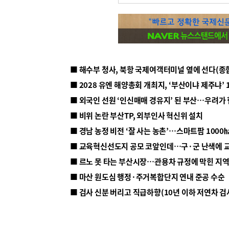
■ 해수부 청사, 북항 국제여객터미널 옆에 선다(종
■ 2028 유엔 해양총회 개최지, ‘부산이냐 제주냐’ 
■ 외국인 선원 ‘인신매매 경유지’ 된 부산…우려가
■ 비위 논란 부산TP, 외부인사 혁신위 설치
■ 르노 못 타는 부산시장…관용차 규정에 막힌 지
■ 마산 원도심 행정·주거복합단지 연내 준공 수순