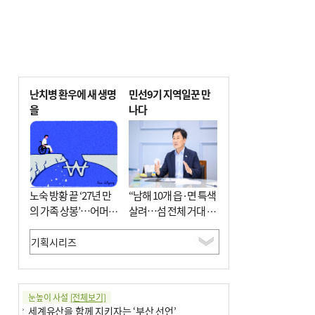
난치병 환우에 새 생명
민선9기 지역일꾼 만
을
나다
노숙 방황 끝 ‘27년 만
“남해 10개 읍·면 특색
의 가족 상봉’…어머니
살려…섬 전체 거대 정
와 행복 꿈꿔
원으로 조성”
눈높이 사설
[전체보기]
세계유산을 함께 지키자는 ‘부산 선언’