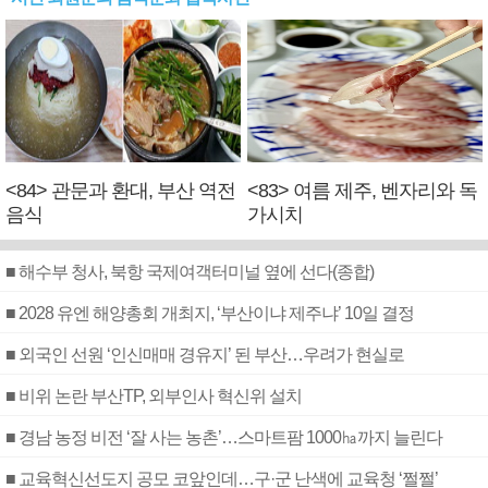
<84> 관문과 환대, 부산 역전
<83> 여름 제주, 벤자리와 독
음식
가시치
■ 해수부 청사, 북항 국제여객터미널 옆에 선다(종합)
■ 2028 유엔 해양총회 개최지, ‘부산이냐 제주냐’ 10일 결정
■ 외국인 선원 ‘인신매매 경유지’ 된 부산…우려가 현실로
■ 비위 논란 부산TP, 외부인사 혁신위 설치
■ 경남 농정 비전 ‘잘 사는 농촌’…스마트팜 1000㏊까지 늘린다
■ 교육혁신선도지 공모 코앞인데…구·군 난색에 교육청 ‘쩔쩔’