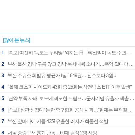
[많이 본 뉴스]
1
[속보] 여전히 ‘독도는 우리땅’ 외치는 日…韓선박이 독도 주변 해양조사 활동하자 반발
2
부산 울산 경남 구름 많고 경남 북서내륙 소나기…폭염·열대야 계속
3
부산 주유소 휘발유 평균가 ℓ당 1849원… 전주보다 3원 ↓
4
"올해 코스피 사이드카 43회 중 25회는 삼전닉스 ETF 이후 발생"
5
‘탄약 부족 사태’ 보도에 격노한 트럼프…군사기밀 유출자 색출 지시
6
[속보] ‘심판 성접대’ 논란 축구협회 공식 사과…“현재는 부적절 행위 없어”
7
부산 앞바다에 기름 425ℓ 유출한 러시아 화물선 적발
8
서울 중랑구서 흉기 난동…60대 남성 2명 사망