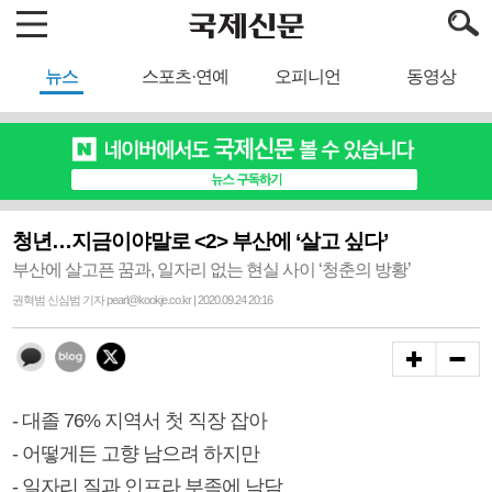
뉴스
스포츠·연예
오피니언
동영상
청년…지금이야말로 <2> 부산에 ‘살고 싶다’
부산에 살고픈 꿈과, 일자리 없는 현실 사이 ‘청춘의 방황’
권혁범 신심범 기자 pearl@kookje.co.kr | 2020.09.24 20:16
- 대졸 76% 지역서 첫 직장 잡아
- 어떻게든 고향 남으려 하지만
- 일자리 질과 인프라 부족에 낙담