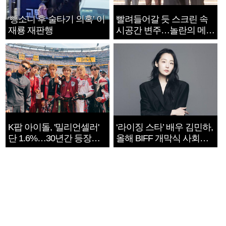
‘뺑소니 후 술타기 의혹’ 이
빨려들어갈 듯 스크린 속
재룡 재판행
시공간 변주…놀란의 메시
지는 ‘전쟁 속죄’
K팝 아이돌, '밀리언셀러'
‘라이징 스타’ 배우 김민하,
단 1.6%…30년간 등장
올해 BIFF 개막식 사회자
1182개팀 전수조사
확정