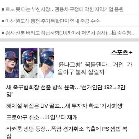
■ 르노 못 타는 부산시장…관용차 규정에 막힌 지역기업 응원
■ 마산 원도심 행정·주거복합단지 연내 준공 수순
■ 검사 신분 버리고 직급하향(10년 이하 저연차 검사)…檢 중수청행 기피
스포츠 +
‘윤나고황’ 꿈틀댄다…거인 가
을야구 불씨 살릴까
새 축구협회장 선출 방식 윤곽…“선거인단 192→2만
명”
해체설 뒤집은 LIV 골프…새 투자자 확보 ‘기사회생’
프로야구 취소…11일부터 재개
라커룸 냉탕 등장…폭염 경기취소 속출에 PS 셈법 복
잡