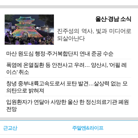
울산·경남 소식
진주성의 역사, 빛과 미디어로
되살아난다
마산 원도심 행정·주거복합단지 연내 준공 수순
폭염에 온열질환 등 안전사고 우려… 양산시, '어필 레
이스' 취소
창녕 중부내륙고속도로서 포탄 발견…살상력 없는 모
의탄으로 밝혀져
입원환자가 연달아 사망한 울산 한 정신의료기관 폐원
전망
근교산
주말엔&라이프