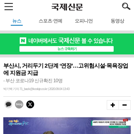
뉴스
스포츠·연예
오피니언
동영상
부산시, 거리두기 2단계 ‘연장’…고위험시설·목욕장업
에 지원금 지급
- 부산 코로나19 신규확진 10명
박기백 기자 71_back@kookje.co.kr | 2020.09.04 13:43