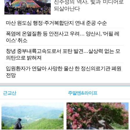
진주성의 역사, 빛과 미디어로
되살아난다
마산 원도심 행정·주거복합단지 연내 준공 수순
폭염에 온열질환 등 안전사고 우려… 양산시, '어필 레
이스' 취소
창녕 중부내륙고속도로서 포탄 발견…살상력 없는 모
의탄으로 밝혀져
입원환자가 연달아 사망한 울산 한 정신의료기관 폐원
전망
근교산
주말엔&라이프