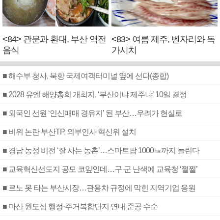
<84> 관문과 환대, 부산 역전
<83> 여름 제주, 벤자리와 독
음식
가시치
■ 해수부 청사, 북항 국제여객터미널 옆에 선다(종합)
■ 2028 유엔 해양총회 개최지, ‘부산이냐 제주냐’ 10일 결정
■ 외국인 선원 ‘인신매매 경유지’ 된 부산…우려가 현실로
■ 비위 논란 부산TP, 외부인사 혁신위 설치
■ 경남 농정 비전 ‘잘 사는 농촌’…스마트팜 1000㏊까지 늘린다
■ 교육혁신선도지 공모 코앞인데…구·군 난색에 교육청 ‘쩔쩔’
■ 르노 못 타는 부산시장…관용차 규정에 막힌 지역기업 응원
■ 마산 원도심 행정·주거복합단지 연내 준공 수순