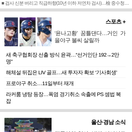
■ 검사 신분 버리고 직급하향(10년 이하 저연차 검사)…檢 중수청행 기피
스포츠 +
‘윤나고황’ 꿈틀댄다…거인 가
을야구 불씨 살릴까
새 축구협회장 선출 방식 윤곽…“선거인단 192→2만
명”
해체설 뒤집은 LIV 골프…새 투자자 확보 ‘기사회생’
프로야구 취소…11일부터 재개
라커룸 냉탕 등장…폭염 경기취소 속출에 PS 셈법 복
잡
울산·경남 소식