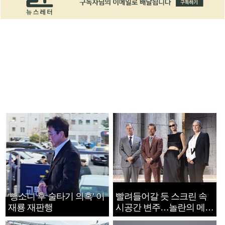
‘뺑소니 후 술타기 의혹’ 이
빨려들어갈 듯 스크린 속
재룡 재판행
시공간 변주…놀란의 메시
지는 ‘전쟁 속죄’