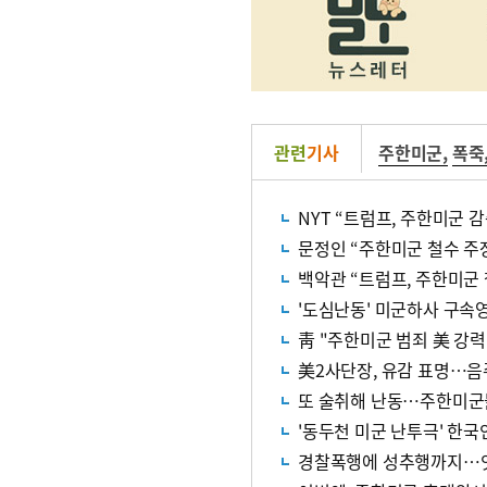
관련
기사
주한미군
,
폭죽
NYT “트럼프, 주한미군 
문정인 “주한미군 철수 주장
백악관 “트럼프, 주한미군 
'도심난동' 미군하사 구속
靑 "주한미군 범죄 美 강력
美2사단장, 유감 표명…
또 술취해 난동…주한미군
'동두천 미군 난투극' 한국
경찰폭행에 성추행까지…잇