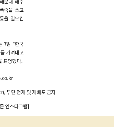
 해운대 해수
 폭죽을 쏘고
소동을 일으킨
 7일 “한국
자를 가려내고
을 표명했다.
co.kr
kr), 무단 전재 및 재배포 금지
문 인스타그램]