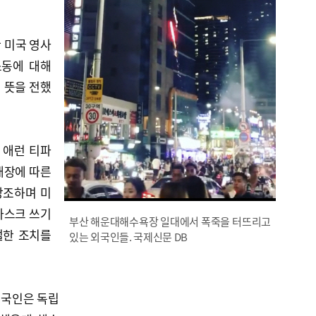
산 미국 영사
소동에 대해
 뜻을 전했
 애런 티파
개장에 따른
강조하며 미
마스크 쓰기
부산 해운대해수욕장 일대에서 폭죽을 터뜨리고
절한 조치를
있는 외국인들. 국제신문 DB
미국인은 독립