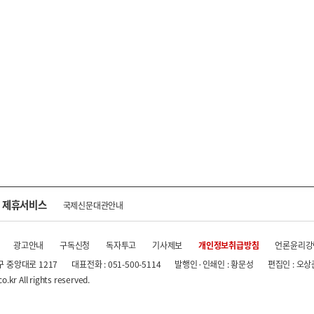
제휴서비스
국제신문대관안내
광고안내
구독신청
독자투고
기사제보
개인정보취급방침
언론윤리강
구 중앙대로 1217
대표전화 : 051-500-5114
발행인·인쇄인 : 황문성
편집인 : 오상
.kr All rights reserved.