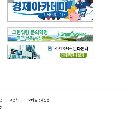
이란 공습 경고·취소 되풀이…오락가락 트럼프 비꼰 ‘타코’
오늘의 날씨-
[전체보기]
오늘의 날씨- 2026년 8월 6일
오늘의 날씨- 2026년 8월 5일
우리 결혼해요-
[전체보기]
우리 결혼해요- 김홍윤·정세빈 커플
령
고충처리
모바일국제신문
준