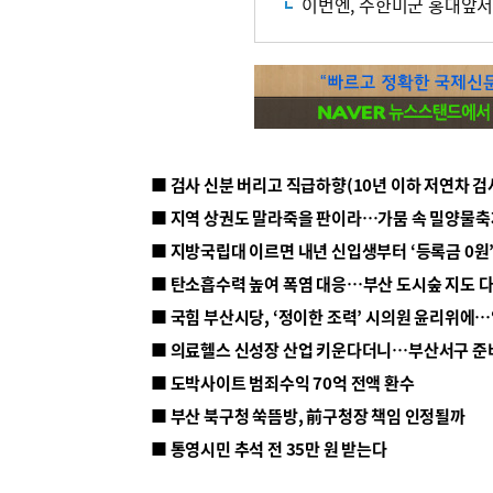
이번엔, 주한미군 홍대앞서
■ 지방국립대 이르면 내년 신입생부터 ‘등록금 0원’
■ 탄소흡수력 높여 폭염 대응…부산 도시숲 지도 
■ 의료헬스 신성장 산업 키운다더니…부산서구 준
■ 도박사이트 범죄수익 70억 전액 환수
■ 부산 북구청 쑥뜸방, 前구청장 책임 인정될까
■ 통영시민 추석 전 35만 원 받는다