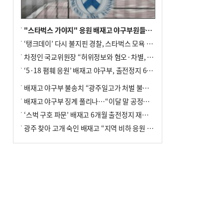
"스타벅스 가야지" 응원 배재고 야구부원들, 학교서 징계 처분
‘탱크데이’ 다시 불지핀 경찰, 스타벅스 모욕 혐의 압수수색
차정인 국교위원장 “허위정보와 혐오·차별, 학교 교실까지 유입"
‘5·18 폄훼 응원’ 배재고 야구부, 출전정지 6개월→1개월 감경
배재고 야구부 불송치 “광주일고가 처벌 불원 의사 표해”
배재고 야구부 징계 풀리나…“이달 말 공정위서 재심의”
‘스벅 구호 파문’ 배재고 6개월 출전정지 재심 신청키로
광주 찾아 고개 숙인 배재고 “지역 비하 응원 잘못”(종합)