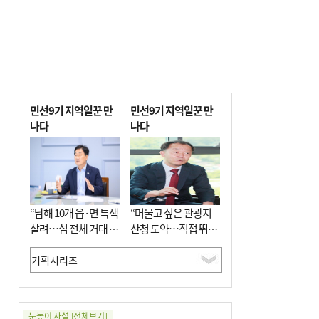
민선9기 지역일꾼 만
민선9기 지역일꾼 만
나다
나다
“남해 10개 읍·면 특색
“머물고 싶은 관광지
살려…섬 전체 거대 정
산청 도약…직접 뛰며
원으로 조성”
‘돈 버는 군수’ 될 것”
눈높이 사설
[전체보기]