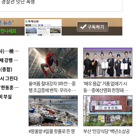
 경찰관 잇단 폭행
■ 검사 신분 버리고 직급하향(10년 이하 저연차 검사)…檢 중수청행 기피
■ 지역 상권도 말라죽을 판이라…가뭄 속 밀양물축제 강행 논란
(종합)
다시 그린다
올여름 절대강자 3파전…흥
‘배우 몸값’ 거품 없애기 시
■ 국힘 부산시당, ‘정이한 조력’ 시의원 윤리위에…‘한동훈 지지’도 신고접수
행 조급증에 변칙·무리수 마
동…중예산영화 한정돼 실
비 부실
케팅도
효성 의문도
#몽돌밭 #일몰 핫플로 뜬 영
부산 ‘안강식당’ 백년소상공