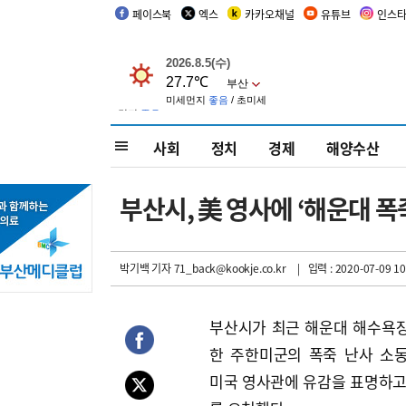
페이스북
엑스
카카오채널
유튜브
인스
사회
정치
경제
해양수산
부산시, 美 영사에 ‘해운대 폭
박기백 기자
71_back@kookje.co.kr
| 입력 : 2020-07-09 10
부산시가 최근 해운대 해수욕
한 주한미군의 폭죽 난사 소
미국 영사관에 유감을 표명하고