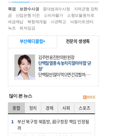
폭염
보완수사권
중대범죄수사청
지역균형 장학
금
산업은행 이전
소비자물가
소형모듈원자로
세금체납
북항재개발
사관학교
낙동아트센터
녹조
최저임금
부산메디클럽+
전문의 생생톡
김주현 웅진한의원 원장
단백질 열풍 속 놓치지 말아야 할 ‘균
형’
단백질만 많이 먹으면 건강할까. 요
즘 건강을 이야기할 때 빠지지 않는
키워드가 단백질이다. 헬스장을 다니
는 젊은 층부터 기초체력을 챙기려는
많이 본 뉴스
중·장년층까지 모두 “
종합
정치
경제
사회
스포츠
1
부산 북구청 쑥뜸방, 前구청장 책임 인정될
까