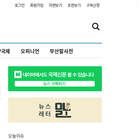
2
로그인
회원가입
지면보기
초판보기
구독신청
V국제
오피니언
부산말사전
오늘
이슈