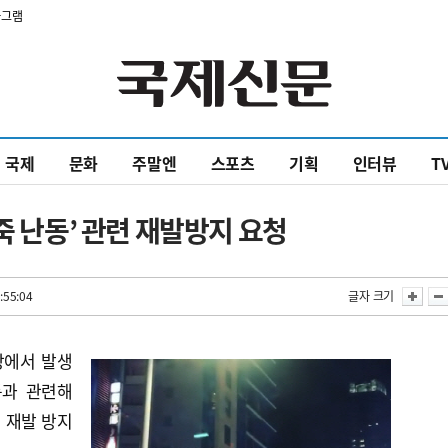
타그램
국제
문화
주말엔
스포츠
기획
인터뷰
T
죽 난동’ 관련 재발방지 요청
:55:04
글자 크기
장에서 발생
동과 관련해
 재발 방지