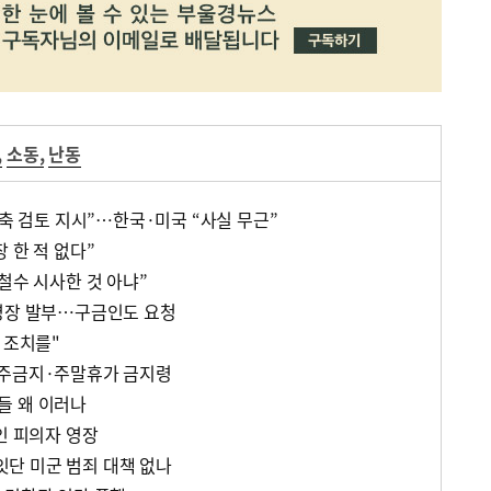
,
소동
,
난동
감축 검토 지시”…한국·미국 “사실 무근”
 한 적 없다”
철수 시사한 것 아냐”
영장 발부…구금인도 요청
 조치를"
음주금지·주말휴가 금지령
들 왜 이러나
인 피의자 영장
단 미군 범죄 대책 없나