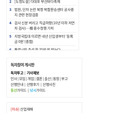
2
[도청도설] 다대포 부산바다축제
3
법원, 단차 논란 북항 복합환승센터 공사중
지 관련 현장검증
4
검사 신분 버리고 직급하향(10년 이하 저연
차 검사)…檢 중수청행 기피
5
지방국립대 이르면 내년 신입생부터 ‘등록
금 0원’(종합)
6
통영시민 추석 전 35만 원 받는다
7
부산 철강공장 50대 노동자 추락사
독자참여 게시판
8
국힘 부산시당, ‘정이한 조력’ 시의원 윤리
위에…‘한동훈 지지’도 신고접수
독자투고
|
기사제보
인사
|
모임
|
개업
|
결혼
|
출산
|
동정
|
부고
9
탄소흡수력 높여 폭염 대응…부산 도시숲
산행안내
지도 다시 그린다
|
산행후기
|
산행사진
등산
가이드
|
낚시
가이드
10
지역 상권도 말라죽을 판이라…가뭄 속 밀
양물축제 강행 논란
[이슈]
산업재해