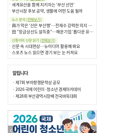
세계유산을 함께 지키자는 ‘부산 선언’
부산시장 후보 공약, 생활에 어떤 도움 될까
뉴스 분석
[전체보기]
與가 막은 ‘산은 부산행’…전재수 강력한 의지 표명 없인 공염불
田 “장금상선도 설득중”…해운기업 ‘톱다운 유치전’ 가속
신통이의 신문 읽기
[전체보기]
신문 속 시대현상…뉴미디어 활용해 봐요
스포츠 뉴스 읽으면 경기 보는 눈 커져요
어떻게 생각하십니까
[전체보기]
구·군 승진 축하화분 관행 없애자니 소상공인 울상
알립니다
3년째 병상에 있는 구의원…의정활동 못해도 월급 그대로
팩트체크
· 제7회 부마항쟁문학상 공모
[전체보기]
금정산 반려견 데리고 갈 수 있나…알아보니 ‘국립공원은 출입 불가’
· 2026 국제 어린이·청소년 경제아카데미
서울 도림천도 공업용수 활용한다는 사례, 정수 없이 한강물 공급…수질만 공업용수
· 제28회 부산광역시장배 전국바둑대회
포토에세이
[전체보기]
의령 한우산 털중나리
서산 간월암
한 손 뉴스
[전체보기]
골목 맛집 발굴 고메 셀렉션…부산시, 페스티벌 시월 연계