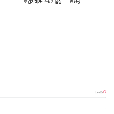
도 감지해변…쓰레기 몸살
인 선정