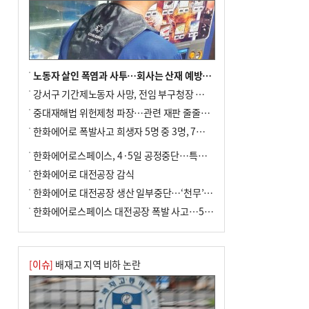
노동자 살인 폭염과 사투…회사는 산재 예방·전기료 절감 전력
강서구 기간제노동자 사망, 전임 부구청장 檢 송치
중대재해법 위헌제청 파장…관련 재판 줄줄이 브레이크
한화에어로 폭발사고 희생자 5명 중 3명, 7일 영면
한화에어로스페이스, 4·5일 공정중단…특별 안전점검
한화에어로 대전공장 감식
한화에어로 대전공장 생산 일부중단…‘천무’ 수출 비상
한화에어로스페이스 대전공장 폭발 사고…5명 사망·2명 부상(종합)
[이슈]
배재고 지역 비하 논란