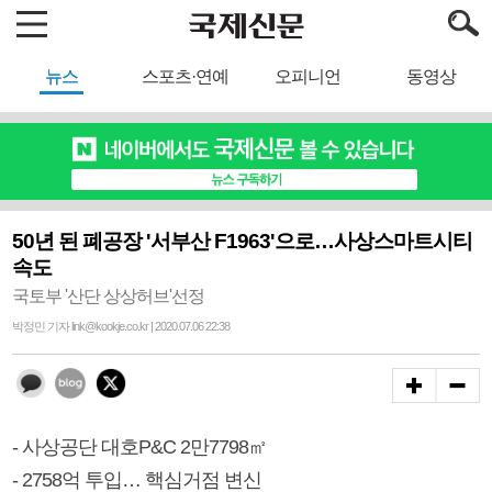
뉴스
스포츠·연예
오피니언
동영상
50년 된 폐공장 '서부산 F1963'으로…사상스마트시티
속도
국토부 '산단 상상허브'선정
박정민 기자 link@kookje.co.kr | 2020.07.06 22:38
- 사상공단 대호P&C 2만7798㎡
- 2758억 투입… 핵심거점 변신