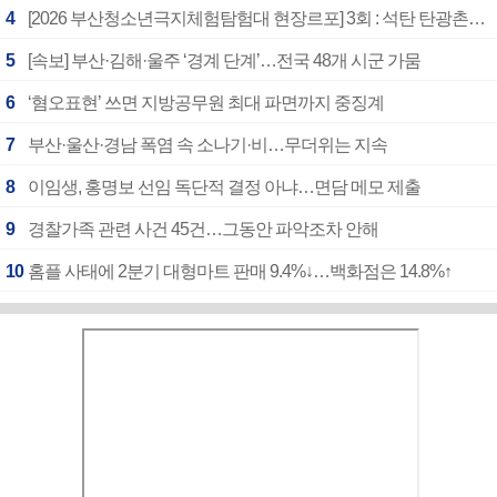
4
[2026 부산청소년극지체험탐험대 현장르포] 3회 : 석탄 탄광촌에서 북극 연구의 중심지로
5
[속보] 부산·김해·울주 ‘경계 단계’…전국 48개 시군 가뭄
6
‘혐오표현’ 쓰면 지방공무원 최대 파면까지 중징계
7
부산·울산·경남 폭염 속 소나기·비…무더위는 지속
8
이임생, 홍명보 선임 독단적 결정 아냐…면담 메모 제출
9
경찰가족 관련 사건 45건…그동안 파악조차 안해
10
홈플 사태에 2분기 대형마트 판매 9.4%↓…백화점은 14.8%↑