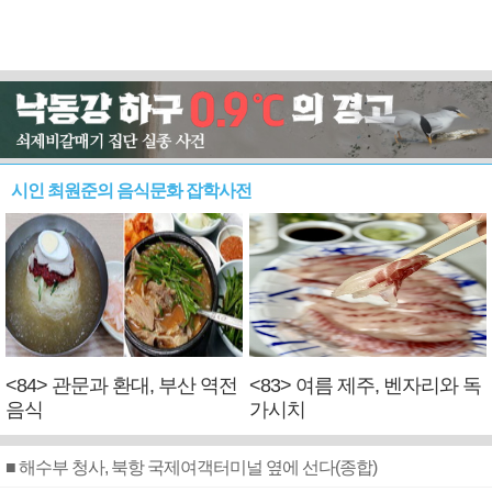
시인 최원준의 음식문화 잡학사전
<84> 관문과 환대, 부산 역전
<83> 여름 제주, 벤자리와 독
음식
가시치
■ 해수부 청사, 북항 국제여객터미널 옆에 선다(종합)