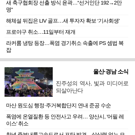
새 축구협회장 선출 방식 윤곽…“선거인단 192→2만
명”
해체설 뒤집은 LIV 골프…새 투자자 확보 ‘기사회생’
프로야구 취소…11일부터 재개
라커룸 냉탕 등장…폭염 경기취소 속출에 PS 셈법 복
잡
울산·경남 소식
진주성의 역사, 빛과 미디어로
되살아난다
마산 원도심 행정·주거복합단지 연내 준공 수순
폭염에 온열질환 등 안전사고 우려… 양산시, '어필 레
이스' 취소
창녕 중부내륙고속도로서 포탄 발견…살상력 없는 모