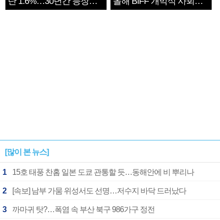
단 1.6%…30년간 등장
올해 BIFF 개막식 사회자
1182개팀 전수조사
확정
[많이 본 뉴스]
1
15호 태풍 찬홈 일본 도쿄 관통할 듯…동해안에 비 뿌리나
2
[속보] 남부 가뭄 위성서도 선명…저수지 바닥 드러났다
3
까마귀 탓?…폭염 속 부산 북구 986가구 정전