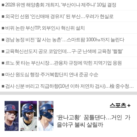
■ 2028 유엔 해양총회 개최지, ‘부산이냐 제주냐’ 10일 결정
■ 외국인 선원 ‘인신매매 경유지’ 된 부산…우려가 현실로
■ 비위 논란 부산TP, 외부인사 혁신위 설치
■ 경남 농정 비전 ‘잘 사는 농촌’…스마트팜 1000㏊까지 늘린다
■ 교육혁신선도지 공모 코앞인데…구·군 난색에 교육청 ‘쩔쩔’
■ 르노 못 타는 부산시장…관용차 규정에 막힌 지역기업 응원
■ 마산 원도심 행정·주거복합단지 연내 준공 수순
■ 검사 신분 버리고 직급하향(10년 이하 저연차 검사)…檢 중수청행 기피
스포츠 +
‘윤나고황’ 꿈틀댄다…거인 가
을야구 불씨 살릴까