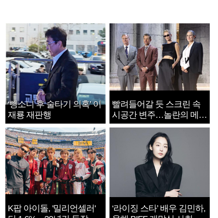
‘뺑소니 후 술타기 의혹’ 이
빨려들어갈 듯 스크린 속
재룡 재판행
시공간 변주…놀란의 메시
지는 ‘전쟁 속죄’
K팝 아이돌, '밀리언셀러'
‘라이징 스타’ 배우 김민하,