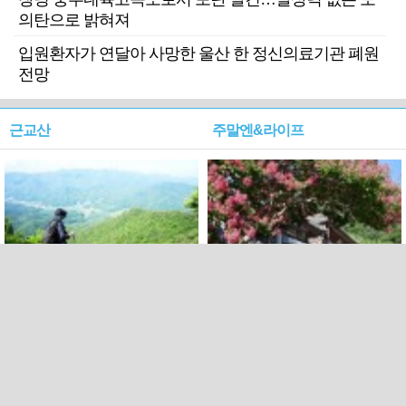
의탄으로 밝혀져
입원환자가 연달아 사망한 울산 한 정신의료기관 폐원
전망
근교산
주말엔&라이프
근교산&그너머…상주·문경
폭염보다 더 뜨거워라…100
청화산~시루봉
일을 붉게 불태울 ‘선비정신’
피었네
PC버전
엑스
페이스북