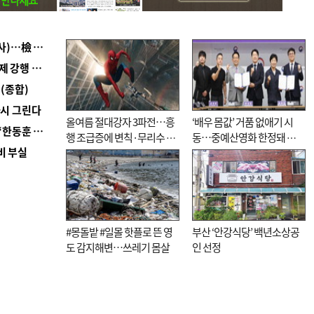
■ 검사 신분 버리고 직급하향(10년 이하 저연차 검사)…檢 중수청행 기피
■ 지역 상권도 말라죽을 판이라…가뭄 속 밀양물축제 강행 논란
(종합)
다시 그린다
올여름 절대강자 3파전…흥
‘배우 몸값’ 거품 없애기 시
■ 국힘 부산시당, ‘정이한 조력’ 시의원 윤리위에…‘한동훈 지지’도 신고접수
행 조급증에 변칙·무리수 마
동…중예산영화 한정돼 실
비 부실
케팅도
효성 의문도
#몽돌밭 #일몰 핫플로 뜬 영
부산 ‘안강식당’ 백년소상공
도 감지해변…쓰레기 몸살
인 선정