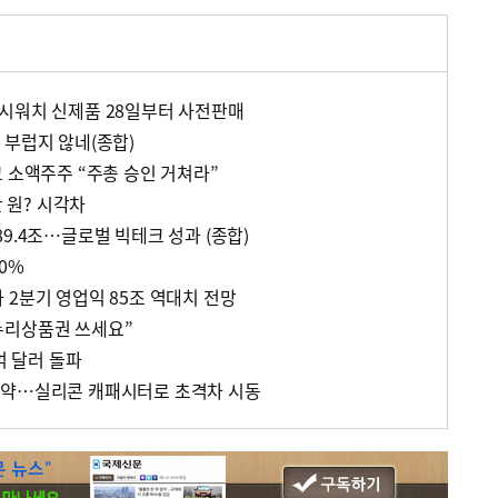
시워치 신제품 28일부터 사전판매
 부럽지 않네(종합)
 소액주주 “주총 승인 거쳐라”
만 원? 시각차
9.4조…글로벌 빅테크 성과 (종합)
0%
 2분기 영업익 85조 역대치 전망
누리상품권 쓰세요”
억 달러 돌파
도약…실리콘 캐패시터로 초격차 시동