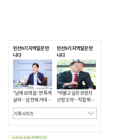
민선9기 지역일꾼 만
민선9기 지역일꾼 만
나다
나다
“남해 10개 읍·면 특색
“머물고 싶은 관광지
살려…섬 전체 거대 정
산청 도약…직접 뛰며
원으로 조성”
‘돈 버는 군수’ 될 것”
눈높이 사설
[전체보기]