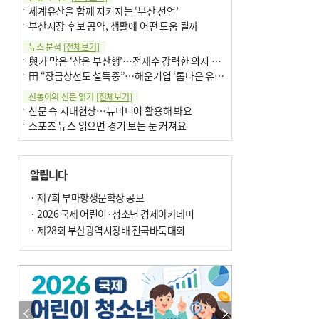
세계유산을 함께 지키자는 ‘부산 선언’
부산시장 후보 공약, 생활에 어떤 도움 될까
뉴스 분석
[전체보기]
與가 막은 ‘산은 부산행’…전재수 강력한 의지 표명 없인 공염불
田 “장금상선도 설득중”…해운기업 ‘톱다운 유치전’ 가속
신통이의 신문 읽기
[전체보기]
신문 속 시대현상…뉴미디어 활용해 봐요
스포츠 뉴스 읽으면 경기 보는 눈 커져요
어떻게 생각하십니까
[전체보기]
구·군 승진 축하화분 관행 없애자니 소상공인 울상
알립니다
3년째 병상에 있는 구의원…의정활동 못해도 월급 그대로
팩트체크
· 제7회 부마항쟁문학상 공모
[전체보기]
금정산 반려견 데리고 갈 수 있나…알아보니 ‘국립공원은 출입 불가’
· 2026 국제 어린이·청소년 경제아카데미
서울 도림천도 공업용수 활용한다는 사례, 정수 없이 한강물 공급…수질만 공업용수
· 제28회 부산광역시장배 전국바둑대회
포토에세이
[전체보기]
의령 한우산 털중나리
서산 간월암
한 손 뉴스
[전체보기]
골목 맛집 발굴 고메 셀렉션…부산시, 페스티벌 시월 연계