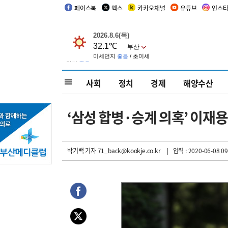
페이스북
엑스
카카오채널
유튜브
인스
사회
정치
경제
해양수산
‘삼성 합병·승계 의혹’ 이재
박기백 기자
71_back@kookje.co.kr
| 입력 : 2020-06-08 09