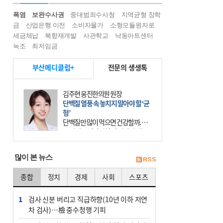
폭염
보완수사권
중대범죄수사청
지역균형 장학
금
산업은행 이전
소비자물가
소형모듈원자로
세금체납
북항재개발
사관학교
낙동아트센터
녹조
최저임금
부산메디클럽+
전문의 생생톡
김주현 웅진한의원 원장
단백질 열풍 속 놓치지 말아야 할 ‘균
형’
단백질만 많이 먹으면 건강할까. 요
즘 건강을 이야기할 때 빠지지 않는
키워드가 단백질이다. 헬스장을 다니
는 젊은 층부터 기초체력을 챙기려는
많이 본 뉴스
중·장년층까지 모두 “
종합
정치
경제
사회
스포츠
1
검사 신분 버리고 직급하향(10년 이하 저연
차 검사)…檢 중수청행 기피