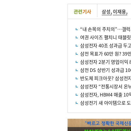
관련
기사
삼성
,
이재용
,
“내 손목의 주치의”…갤럭
여권 사이즈 펼치니 태블릿
삼성전자 40조 성과급 두고
삼전 목표가 60만 원? 39
삼성전자 2분기 영업이익 8
삼전 DS 상반기 성과급 10
반도체 피크아웃? 삼성전자
삼성전자 “전통시장서 온
삼성전자, HBM4 매출 10
삼성전기 새 아이템으로 