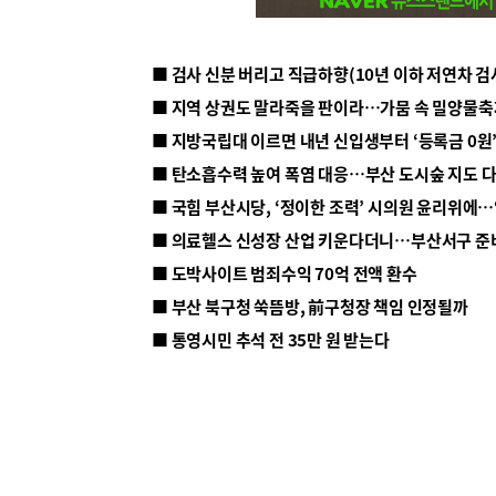
■ 지방국립대 이르면 내년 신입생부터 ‘등록금 0원’
■ 탄소흡수력 높여 폭염 대응…부산 도시숲 지도 
■ 의료헬스 신성장 산업 키운다더니…부산서구 준
■ 도박사이트 범죄수익 70억 전액 환수
■ 부산 북구청 쑥뜸방, 前구청장 책임 인정될까
■ 통영시민 추석 전 35만 원 받는다