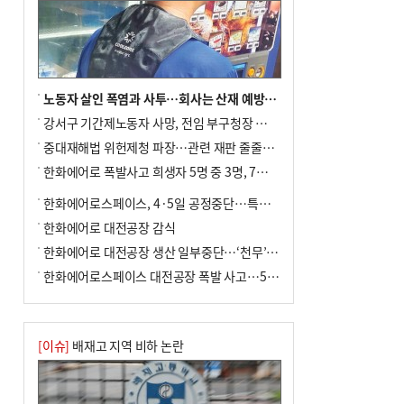
노동자 살인 폭염과 사투…회사는 산재 예방·전기료 절감 전력
강서구 기간제노동자 사망, 전임 부구청장 檢 송치
중대재해법 위헌제청 파장…관련 재판 줄줄이 브레이크
한화에어로 폭발사고 희생자 5명 중 3명, 7일 영면
한화에어로스페이스, 4·5일 공정중단…특별 안전점검
한화에어로 대전공장 감식
한화에어로 대전공장 생산 일부중단…‘천무’ 수출 비상
한화에어로스페이스 대전공장 폭발 사고…5명 사망·2명 부상(종합)
[이슈]
배재고 지역 비하 논란