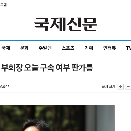
타그램
국제
문화
주말엔
스포츠
기획
인터뷰
T
용 부회장 오늘 구속 여부 판가름
:36:03
글자 크기