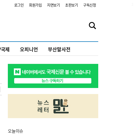
2
로그인
회원가입
지면보기
초판보기
구독신청
V국제
오피니언
부산말사전
오늘
이슈