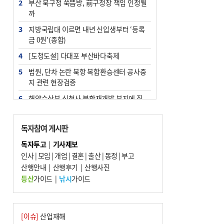
2
부산 북구청 쑥뜸방, 前구청장 책임 인정될
까
3
지방국립대 이르면 내년 신입생부터 ‘등록
금 0원’(종합)
4
[도청도설] 다대포 부산바다축제
5
법원, 단차 논란 북항 복합환승센터 공사중
지 관련 현장검증
6
해양수산부 신청사 북항재개발 부지에 짓
는다
7
지역 상권도 말라죽을 판이라…가뭄 속 밀
독자참여 게시판
양물축제 강행 논란
독자투고
|
기사제보
8
통영시민 추석 전 35만 원 받는다
인사
|
모임
|
개업
|
결혼
|
출산
|
동정
|
부고
9
산행안내
부산 철강공장 50대 노동자 추락사
|
산행후기
|
산행사진
등산
가이드
|
낚시
가이드
10
국힘 부산시당, ‘정이한 조력’ 시의원 윤리
위에…‘한동훈 지지’도 신고접수
[이슈]
산업재해