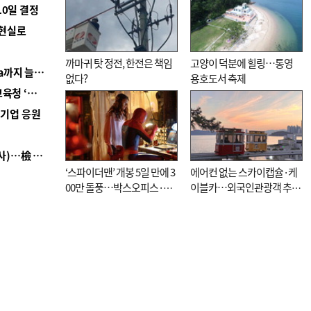
10일 결정
 현실로
까마귀 탓 정전, 한전은 책임
고양이 덕분에 힐링…통영
■ 경남 농정 비전 ‘잘 사는 농촌’…스마트팜 1000㏊까지 늘린다
없다?
용호도서 축제
■ 교육혁신선도지 공모 코앞인데…구·군 난색에 교육청 ‘쩔쩔’
역기업 응원
■ 검사 신분 버리고 직급하향(10년 이하 저연차 검사)…檢 중수청행 기피
‘스파이더맨’ 개봉 5일 만에 3
에어컨 없는 스카이캡슐·케
00만 돌풍…박스오피스·예
이블카…외국인관광객 추억
매율 동시 1위
대신 고역 될라