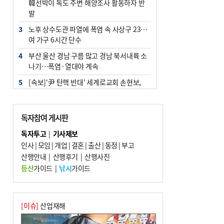
韓선박이 독도 주변 해양조사 활동하자 반
발
3
노후 상수도관 파열에 폭염 속 사상구 2300
여 가구 6시간 단수
4
부산 울산 경남 구름 많고 경남 북서내륙 소
나기…폭염·열대야 계속
5
[속보]‘尹 탄핵 반대’ 세계로교회 손현보,
백악관서 트럼프 접견
6
‘탄약 부족 사태’ 보도에 격노한 트럼프…
독자참여 게시판
군사기밀 유출자 색출 지시
독자투고
|
기사제보
7
부산 주유소 휘발유 평균가 ℓ당 1849원…
인사
|
모임
|
개업
|
결혼
|
출산
|
동정
|
부고
전주보다 3원 ↓
산행안내
|
산행후기
|
산행사진
8
[속보] ‘심판 성접대’ 논란 축구협회 공식 사
등산
가이드
|
낚시
가이드
과…“현재는 부적절 행위 없어”
9
서울 중랑구서 흉기 난동…60대 남성 2명
사망
[이슈]
산업재해
10
"올해 코스피 사이드카 43회 중 25회는 삼