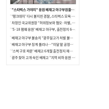
"스타벅스 가야지" 응원 배재고 야구부원들, 학교서 징계 처분
‘탱크데이’ 다시 불지핀 경찰, 스타벅스 모욕 혐의 압수수색
차정인 국교위원장 “허위정보와 혐오·차별, 학교 교실까지 유입"
‘5·18 폄훼 응원’ 배재고 야구부, 출전정지 6개월→1개월 감경
배재고 야구부 불송치 “광주일고가 처벌 불원 의사 표해”
배재고 야구부 징계 풀리나…“이달 말 공정위서 재심의”
‘스벅 구호 파문’ 배재고 6개월 출전정지 재심 신청키로
광주 찾아 고개 숙인 배재고 “지역 비하 응원 잘못”(종합)