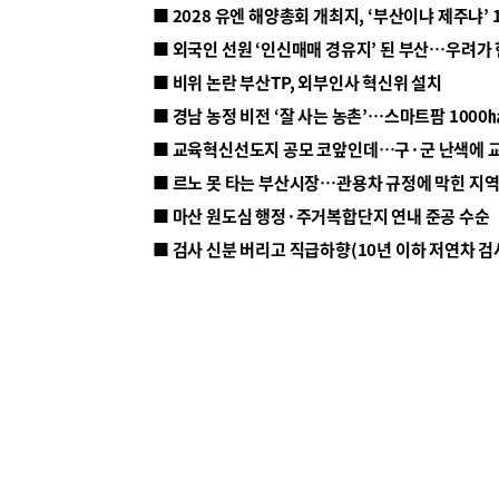
■ 2028 유엔 해양총회 개최지, ‘부산이냐 제주냐’ 
■ 외국인 선원 ‘인신매매 경유지’ 된 부산…우려가
■ 비위 논란 부산TP, 외부인사 혁신위 설치
■ 르노 못 타는 부산시장…관용차 규정에 막힌 지
■ 마산 원도심 행정·주거복합단지 연내 준공 수순