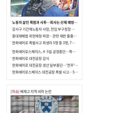
전닉스 ETF 이후 발생"
노동자 살인 폭염과 사투…회사는 산재 예방·전기료 절감 전력
강서구 기간제노동자 사망, 전임 부구청장 檢 송치
중대재해법 위헌제청 파장…관련 재판 줄줄이 브레이크
한화에어로 폭발사고 희생자 5명 중 3명, 7일 영면
한화에어로스페이스, 4·5일 공정중단…특별 안전점검
한화에어로 대전공장 감식
한화에어로 대전공장 생산 일부중단…‘천무’ 수출 비상
한화에어로스페이스 대전공장 폭발 사고…5명 사망·2명 부상(종합)
[이슈]
배재고 지역 비하 논란