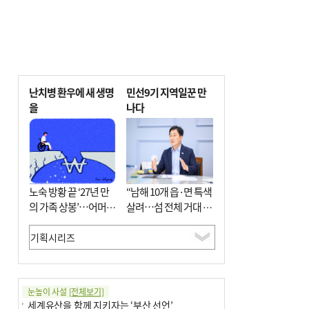
난치병 환우에 새 생명
민선9기 지역일꾼 만
을
나다
노숙 방황 끝 ‘27년 만
“남해 10개 읍·면 특색
의 가족 상봉’…어머니
살려…섬 전체 거대 정
와 행복 꿈꿔
원으로 조성”
눈높이 사설
[전체보기]
세계유산을 함께 지키자는 ‘부산 선언’