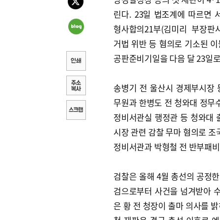
린다. 23일 법조계에 따르면
형사합의21부(김미리 부장판
거법 위반 등 혐의로 기소된 이
공판준비기일을 다음 달 23일로
송병기 전 울산시 경제부시장 
무원과 한병도 전 청와대 정무수
정비서관실 행정관 등 청와대 
시장 관련 감찰 무마 혐의로 조
정비서관과 박형철 전 반부패비
검찰은 올해 4월 총선의 공정
검으로부터 사건을 넘겨받아 수사
은 황 전 청장이 출마 의사를 