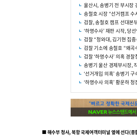
울산시, 송병기 전 부시장
송철호 시장 “선거캠프 수
검찰, 송철호 캠프 선대본
‘하명수사’ 재판 시작, 당
검찰 “청와대, 김기현 집중
검찰 기소에 송철호 “왜곡수
검찰 ‘하명수사’ 의혹 경
송병기 울산 경제부시장, 
‘선거개입 의혹’ 송병기 구
‘하명수사 의혹’ 황운하 
■ 해수부 청사, 북항 국제여객터미널 옆에 선다(종