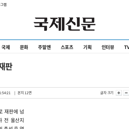
타그램
국제
문화
주말엔
스포츠
기획
인터뷰
T
 재판
1:54:21
| 본지 12면
글자 크기
로 재판에 넘
하 전 울산지
5 총선 후 열