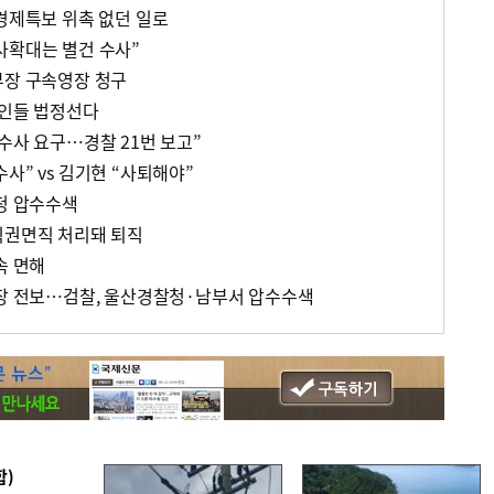
 경제특보 위촉 없던 일로
사확대는 별건 수사”
부장 구속영장 청구
선인들 법정선다
수사 요구…경찰 21번 보고”
사” vs 김기현 “사퇴해야”
찰청 압수수색
직권면직 처리돼 퇴직
속 면해
청장 전보…검찰, 울산경찰청·남부서 압수수색
합)