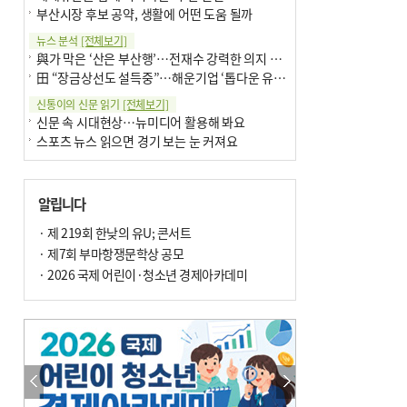
부산시장 후보 공약, 생활에 어떤 도움 될까
뉴스 분석
[전체보기]
與가 막은 ‘산은 부산행’…전재수 강력한 의지 표명 없인 공염불
田 “장금상선도 설득중”…해운기업 ‘톱다운 유치전’ 가속
신통이의 신문 읽기
[전체보기]
신문 속 시대현상…뉴미디어 활용해 봐요
스포츠 뉴스 읽으면 경기 보는 눈 커져요
어떻게 생각하십니까
[전체보기]
구·군 승진 축하화분 관행 없애자니 소상공인 울상
알립니다
3년째 병상에 있는 구의원…의정활동 못해도 월급 그대로
팩트체크
· 제 219회 한낮의 유U; 콘서트
[전체보기]
금정산 반려견 데리고 갈 수 있나…알아보니 ‘국립공원은 출입 불가’
· 제7회 부마항쟁문학상 공모
서울 도림천도 공업용수 활용한다는 사례, 정수 없이 한강물 공급…수질만 공업용수
· 2026 국제 어린이·청소년 경제아카데미
포토에세이
[전체보기]
연꽃 위 개개비
의령 한우산 털중나리
한 손 뉴스
[전체보기]
시민이 개발한 폭염 대응 앱 ‘그늘로’ 길안내 지도 등 인기
골목 맛집 발굴 고메 셀렉션…부산시, 페스티벌 시월 연계