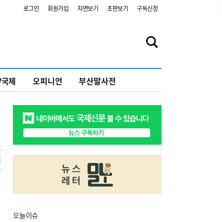
2
로그인
회원가입
지면보기
초판보기
구독신청
V국제
오피니언
부산말사전
오늘
이슈