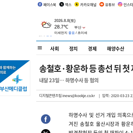
페이스북
엑스
카카오채널
유튜브
인스
사회
정치
경제
해양수산
송철호·황운하 등 총선 뒤 첫
내달 23일… 하명수사 등 혐의
디지털콘텐츠팀 inews@kookje.co.kr
| 입력 : 2020-03-23 2
하명수사 및 선거 개입 의혹으
겨진 송철호 울산시장과 황운
방경찰청장 등의 첫 재판이 4·1