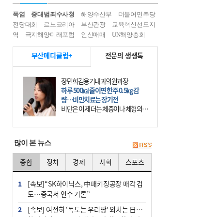
폭염
중대범죄수사청
해양수산부
더불어민주당
전당대회
르노코리아
부산관광
교육혁신선도지
역
극지해양미래포럼
인신매매
UN해양총회
부산메디클럽+
전문의 생생톡
장민희김용기내과의원과장
하루 500㎉ 줄이면 한주 0.5㎏ 감
량…비만치료는 장기전
비만은 이제 더는 체중이나 체형의 문
제가 아니다. 하나의 질병으로 인지
하고 치료와 관리를 해야 한다. 세계
보건기구(WHO)는 이미 1994년 비만
많이 본 뉴스
을 인류의 중요한
종합
정치
경제
사회
스포츠
1
[속보]“SK하이닉스, 中패키징공장 매각 검
토…중국서 인수 거론”
2
[속보] 여전히 ‘독도는 우리땅’ 외치는 日…