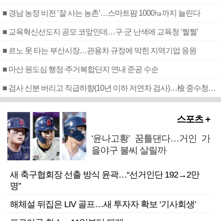
■ 경남 농정 비전 ‘잘 사는 농촌’…스마트팜 1000㏊까지 늘린다
■ 교육혁신선도지 공모 코앞인데…구·군 난색에 교육청 ‘쩔쩔’
■ 르노 못 타는 부산시장…관용차 규정에 막힌 지역기업 응원
■ 마산 원도심 행정·주거복합단지 연내 준공 수순
■ 검사 신분 버리고 직급하향(10년 이하 저연차 검사)…檢 중수청행 기피
스포츠 +
‘윤나고황’ 꿈틀댄다…거인 가
을야구 불씨 살릴까
새 축구협회장 선출 방식 윤곽…“선거인단 192→2만
명”
해체설 뒤집은 LIV 골프…새 투자자 확보 ‘기사회생’