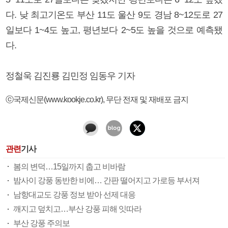
다. 낮 최고기온도 부산 11도 울산 9도 경남 8~12도로 27
일보다 1~4도 높고, 평년보다 2~5도 높을 것으로 예측됐
다.
정철욱 김진룡 김민정 임동우 기자
ⓒ국제신문(www.kookje.co.kr), 무단 전재 및 재배포 금지
관련
기사
봄의 변덕…15일까지 춥고 비바람
밤사이 강풍 동반한 비에… 간판 떨어지고 가로등 부서져
남항대교도 강풍 정보 받아 선제 대응
깨지고 덮치고…부산 강풍 피해 잇따라
부산 강풍 주의보