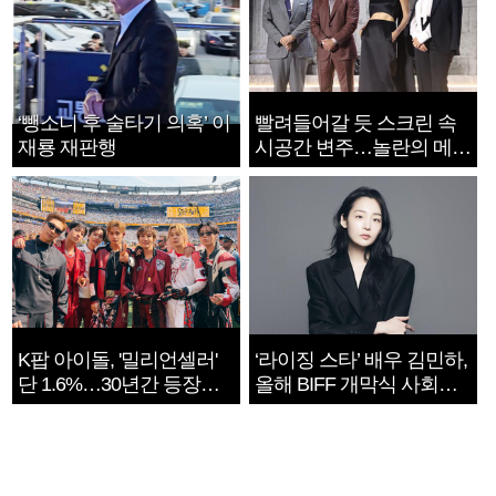
‘뺑소니 후 술타기 의혹’ 이
빨려들어갈 듯 스크린 속
재룡 재판행
시공간 변주…놀란의 메시
지는 ‘전쟁 속죄’
K팝 아이돌, '밀리언셀러'
‘라이징 스타’ 배우 김민하,
단 1.6%…30년간 등장
올해 BIFF 개막식 사회자
1182개팀 전수조사
확정