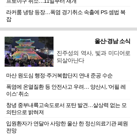
프로야구 취소…11일부터 재개
라커룸 냉탕 등장…폭염 경기취소 속출에 PS 셈법 복
잡
울산·경남 소식
진주성의 역사, 빛과 미디어로
되살아난다
마산 원도심 행정·주거복합단지 연내 준공 수순
폭염에 온열질환 등 안전사고 우려… 양산시, '어필 레
이스' 취소
창녕 중부내륙고속도로서 포탄 발견…살상력 없는 모
의탄으로 밝혀져
입원환자가 연달아 사망한 울산 한 정신의료기관 폐원
전망