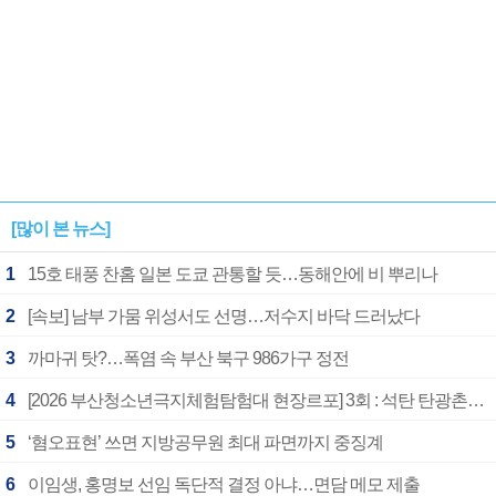
[많이 본 뉴스]
1
15호 태풍 찬홈 일본 도쿄 관통할 듯…동해안에 비 뿌리나
2
[속보] 남부 가뭄 위성서도 선명…저수지 바닥 드러났다
3
까마귀 탓?…폭염 속 부산 북구 986가구 정전
4
[2026 부산청소년극지체험탐험대 현장르포] 3회 : 석탄 탄광촌에서 북극 연구의 중심지로
5
‘혐오표현’ 쓰면 지방공무원 최대 파면까지 중징계
6
이임생, 홍명보 선임 독단적 결정 아냐…면담 메모 제출