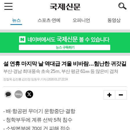
뉴스
스포츠·연예
오피니언
동영상
설 연휴 마지막 날 역대급 겨울 비바람…험난한 귀갓길
부산·경남 최대풍속 초속 25ｍ, 부산 평균 61㎜ 등 많은비 겹쳐
정철욱 김진룡 김민정 임동우 기자 | 2020.01.27 22:24
- 배·항공편 무더기 운항중단·결항
- 청학부두에 계류 선박 5척 침수
- 소방본부에 70여 건 피해 접수