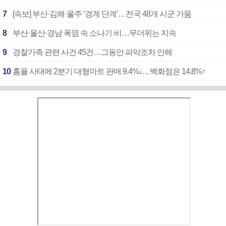
7
[속보] 부산·김해·울주 ‘경계 단계’…전국 48개 시군 가뭄
8
부산·울산·경남 폭염 속 소나기·비…무더위는 지속
9
경찰가족 관련 사건 45건…그동안 파악조차 안해
10
홈플 사태에 2분기 대형마트 판매 9.4%↓…백화점은 14.8%↑