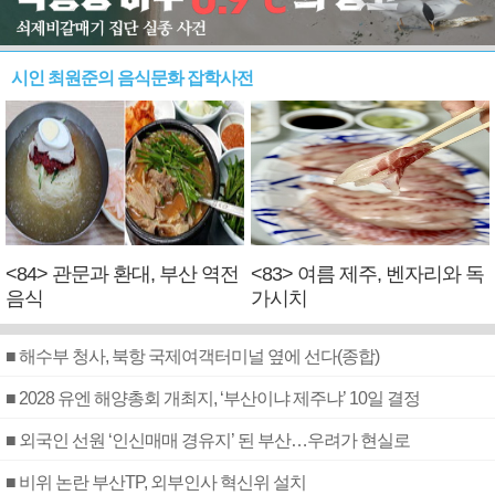
시인 최원준의 음식문화 잡학사전
<84> 관문과 환대, 부산 역전
<83> 여름 제주, 벤자리와 독
음식
가시치
■ 해수부 청사, 북항 국제여객터미널 옆에 선다(종합)
■ 2028 유엔 해양총회 개최지, ‘부산이냐 제주냐’ 10일 결정
■ 외국인 선원 ‘인신매매 경유지’ 된 부산…우려가 현실로
■ 비위 논란 부산TP, 외부인사 혁신위 설치