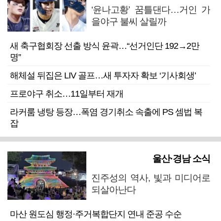
‘윤나고황’ 꿈틀댄다…거인 가
을야구 불씨 살릴까
새 축구협회장 선출 방식 윤곽…“선거인단 192→2만
명”
해체설 뒤집은 LIV 골프…새 투자자 확보 ‘기사회생’
프로야구 취소…11일부터 재개
라커룸 냉탕 등장…폭염 경기취소 속출에 PS 셈법 복
잡
울산·경남 소식
진주성의 역사, 빛과 미디어로
되살아난다
마산 원도심 행정·주거복합단지 연내 준공 수순