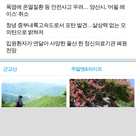
폭염에 온열질환 등 안전사고 우려… 양산시, '어필 레
이스' 취소
창녕 중부내륙고속도로서 포탄 발견…살상력 없는 모
의탄으로 밝혀져
입원환자가 연달아 사망한 울산 한 정신의료기관 폐원
전망
근교산
주말엔&라이프
근교산&그너머…상주·문경
폭염보다 더 뜨거워라…100
청화산~시루봉
일을 붉게 불태울 ‘선비정신’