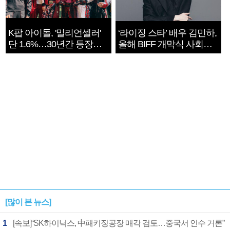
K팝 아이돌, '밀리언셀러'
‘라이징 스타’ 배우 김민하,
단 1.6%…30년간 등장
올해 BIFF 개막식 사회자
1182개팀 전수조사
확정
[많이 본 뉴스]
1
[속보]“SK하이닉스, 中패키징공장 매각 검토…중국서 인수 거론”