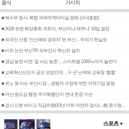
음식
가시치
■ 해수부 청사, 북항 국제여객터미널 옆에 선다(종합)
■ 2028 유엔 해양총회 개최지, ‘부산이냐 제주냐’ 10일 결정
■ 외국인 선원 ‘인신매매 경유지’ 된 부산…우려가 현실로
■ 비위 논란 부산TP, 외부인사 혁신위 설치
■ 경남 농정 비전 ‘잘 사는 농촌’…스마트팜 1000㏊까지 늘린다
■ 교육혁신선도지 공모 코앞인데…구·군 난색에 교육청 ‘쩔쩔’
■ 르노 못 타는 부산시장…관용차 규정에 막힌 지역기업 응원
■ 마산 원도심 행정·주거복합단지 연내 준공 수순
■ 검사 신분 버리고 직급하향(10년 이하 저연차 검사)…檢 중수청행 기피
스포츠 +