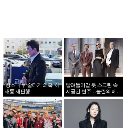
‘뺑소니 후 술타기 의혹’ 이
빨려들어갈 듯 스크린 속
재룡 재판행
시공간 변주…놀란의 메시
지는 ‘전쟁 속죄’