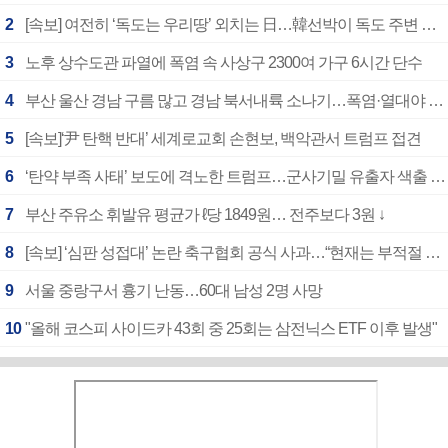
2
[속보] 여전히 ‘독도는 우리땅’ 외치는 日…韓선박이 독도 주변 해양조사 활동하자 반발
3
노후 상수도관 파열에 폭염 속 사상구 2300여 가구 6시간 단수
4
부산 울산 경남 구름 많고 경남 북서내륙 소나기…폭염·열대야 계속
5
[속보]‘尹 탄핵 반대’ 세계로교회 손현보, 백악관서 트럼프 접견
6
‘탄약 부족 사태’ 보도에 격노한 트럼프…군사기밀 유출자 색출 지시
7
부산 주유소 휘발유 평균가 ℓ당 1849원… 전주보다 3원 ↓
8
[속보] ‘심판 성접대’ 논란 축구협회 공식 사과…“현재는 부적절 행위 없어”
9
서울 중랑구서 흉기 난동…60대 남성 2명 사망
10
"올해 코스피 사이드카 43회 중 25회는 삼전닉스 ETF 이후 발생"