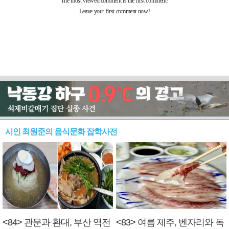
시인 최원준의 음식문화 잡학사전
<84> 관문과 환대, 부산 역전
<83> 여름 제주, 벤자리와 독