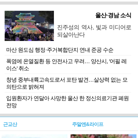
울산·경남 소식
진주성의 역사, 빛과 미디어로
되살아난다
마산 원도심 행정·주거복합단지 연내 준공 수순
폭염에 온열질환 등 안전사고 우려… 양산시, '어필 레
이스' 취소
창녕 중부내륙고속도로서 포탄 발견…살상력 없는 모
의탄으로 밝혀져
입원환자가 연달아 사망한 울산 한 정신의료기관 폐원
전망
근교산
주말엔&라이프