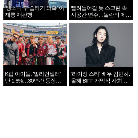
‘뺑소니 후 술타기 의혹’ 이
빨려들어갈 듯 스크린 속
재룡 재판행
시공간 변주…놀란의 메시
지는 ‘전쟁 속죄’
K팝 아이돌, '밀리언셀러'
‘라이징 스타’ 배우 김민하,
단 1.6%…30년간 등장
올해 BIFF 개막식 사회자
1182개팀 전수조사
확정