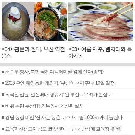
<84> 관문과 환대, 부산 역전
<83> 여름 제주, 벤자리와 독
음식
가시치
■ 해수부 청사, 북항 국제여객터미널 옆에 선다(종합)
■ 2028 유엔 해양총회 개최지, ‘부산이냐 제주냐’ 10일 결정
■ 외국인 선원 ‘인신매매 경유지’ 된 부산…우려가 현실로
■ 비위 논란 부산TP, 외부인사 혁신위 설치
■ 경남 농정 비전 ‘잘 사는 농촌’…스마트팜 1000㏊까지 늘린다
■ 교육혁신선도지 공모 코앞인데…구·군 난색에 교육청 ‘쩔쩔’