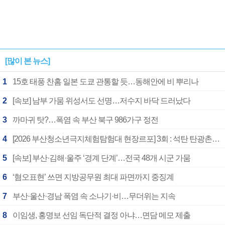
[많이 본 뉴스]
1
15호 태풍 찬홈 일본 도쿄 관통할 듯…동해안에 비 뿌리나
2
[속보] 남부 가뭄 위성서도 선명…저수지 바닥 드러났다
3
까마귀 탓?…폭염 속 부산 북구 986가구 정전
4
[2026 부산청소년극지체험탐험대 현장르포] 3회 : 석탄 탄광촌에서 북극 연구의 중심지로
5
[속보] 부산·김해·울주 ‘경계 단계’…전국 48개 시군 가뭄
6
‘혐오표현’ 쓰면 지방공무원 최대 파면까지 중징계
7
부산·울산·경남 폭염 속 소나기·비…무더위는 지속
8
이임생, 홍명보 선임 독단적 결정 아냐…면담 메모 제출