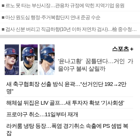
■ 르노 못 타는 부산시장…관용차 규정에 막힌 지역기업 응원
■ 마산 원도심 행정·주거복합단지 연내 준공 수순
■ 검사 신분 버리고 직급하향(10년 이하 저연차 검사)…檢 중수청행 기피
스포츠 +
‘윤나고황’ 꿈틀댄다…거인 가
을야구 불씨 살릴까
새 축구협회장 선출 방식 윤곽…“선거인단 192→2만
명”
해체설 뒤집은 LIV 골프…새 투자자 확보 ‘기사회생’
프로야구 취소…11일부터 재개
라커룸 냉탕 등장…폭염 경기취소 속출에 PS 셈법 복
잡