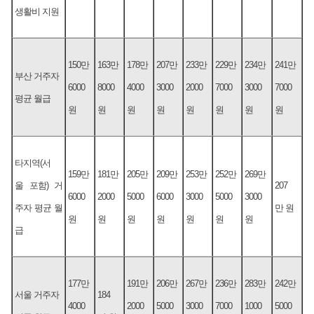
생활비 지원
150만
163만
178만
207만
233만
229만
234만
241만
부산 거주자
6000
8000
4000
3000
2000
7000
3000
7000
평균 월급
원
원
원
원
원
원
원
원
타지역(서
159만
181만
205만
209만
253만
252만
269만
울 포함) 거
207
6000
2000
5000
6000
3000
5000
3000
주자 평균 월
만 원
원
원
원
원
원
원
원
급
177만
191만
206만
267만
236만
283만
242만
서울 거주자
184
4000
2000
5000
3000
7000
1000
5000