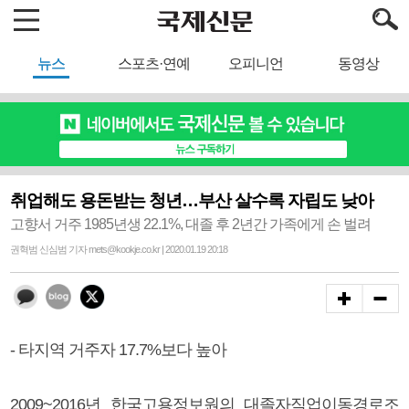
뉴스
스포츠·연예
오피니언
동영상
취업해도 용돈받는 청년…부산 살수록 자립도 낮아
고향서 거주 1985년생 22.1%, 대졸 후 2년간 가족에게 손 벌려
권혁범 신심범 기자 mets@kookje.co.kr | 2020.01.19 20:18
- 타지역 거주자 17.7%보다 높아
2009~2016년 한국고용정보원의 대졸자직업이동경로조