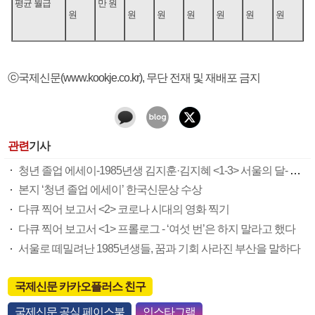
평균 월급
만 원
원
원
원
원
원
원
원
ⓒ국제신문(www.kookje.co.kr), 무단 전재 및 재배포 금지
관련
기사
청년 졸업 에세이-1985년생 김지훈·김지혜 <1-3> 서울의 달- 젊은 그대 먼 곳에
본지 ‘청년 졸업 에세이’ 한국신문상 수상
다큐 찍어 보고서 <2> 코로나 시대의 영화 찍기
다큐 찍어 보고서 <1> 프롤로그 - ‘여섯 번’은 하지 말라고 했다
서울로 떼밀려난 1985년생들, 꿈과 기회 사라진 부산을 말하다
국제신문 카카오플러스 친구
국제신문 공식 페이스북
인스타그램