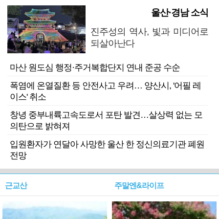
울산·경남 소식
진주성의 역사, 빛과 미디어로
되살아난다
마산 원도심 행정·주거복합단지 연내 준공 수순
폭염에 온열질환 등 안전사고 우려… 양산시, '어필 레
이스' 취소
창녕 중부내륙고속도로서 포탄 발견…살상력 없는 모
의탄으로 밝혀져
입원환자가 연달아 사망한 울산 한 정신의료기관 폐원
전망
근교산
주말엔&라이프