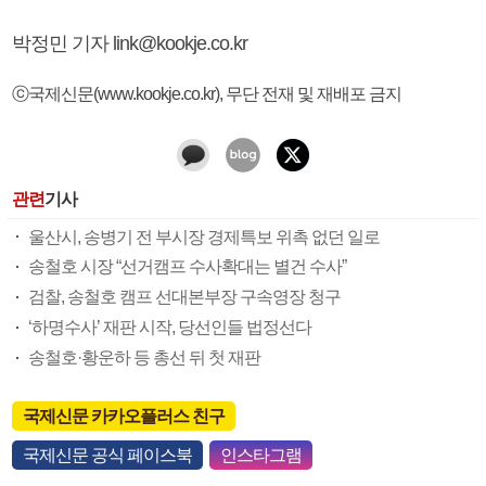
박정민 기자 link@kookje.co.kr
ⓒ국제신문(www.kookje.co.kr), 무단 전재 및 재배포 금지
관련
기사
울산시, 송병기 전 부시장 경제특보 위촉 없던 일로
송철호 시장 “선거캠프 수사확대는 별건 수사”
검찰, 송철호 캠프 선대본부장 구속영장 청구
‘하명수사’ 재판 시작, 당선인들 법정선다
송철호·황운하 등 총선 뒤 첫 재판
국제신문 카카오플러스 친구
국제신문 공식 페이스북
인스타그램