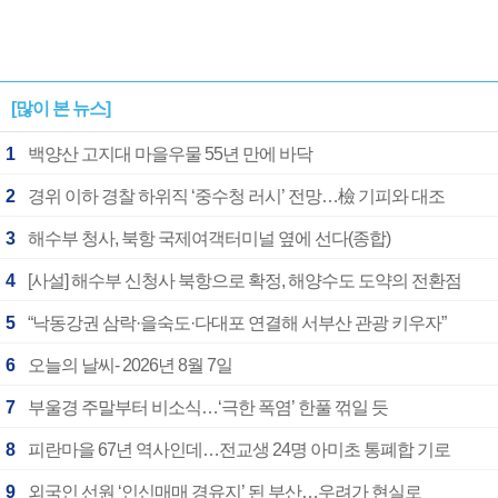
[많이 본 뉴스]
1
백양산 고지대 마을우물 55년 만에 바닥
2
경위 이하 경찰 하위직 ‘중수청 러시’ 전망…檢 기피와 대조
3
해수부 청사, 북항 국제여객터미널 옆에 선다(종합)
4
[사설] 해수부 신청사 북항으로 확정, 해양수도 도약의 전환점
5
“낙동강권 삼락·을숙도·다대포 연결해 서부산 관광 키우자”
6
오늘의 날씨- 2026년 8월 7일
7
부울경 주말부터 비소식…‘극한 폭염’ 한풀 꺾일 듯
8
피란마을 67년 역사인데…전교생 24명 아미초 통폐합 기로
9
외국인 선원 ‘인신매매 경유지’ 된 부산…우려가 현실로