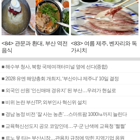
<84> 관문과 환대, 부산 역전
<83> 여름 제주, 벤자리와 독
음식
가시치
■ 해수부 청사, 북항 국제여객터미널 옆에 선다(종합)
■ 2028 유엔 해양총회 개최지, ‘부산이냐 제주냐’ 10일 결정
■ 외국인 선원 ‘인신매매 경유지’ 된 부산…우려가 현실로
■ 비위 논란 부산TP, 외부인사 혁신위 설치
■ 경남 농정 비전 ‘잘 사는 농촌’…스마트팜 1000㏊까지 늘린다
■ 교육혁신선도지 공모 코앞인데…구·군 난색에 교육청 ‘쩔쩔’
■ 르노 못 타는 부산시장…관용차 규정에 막힌 지역기업 응원