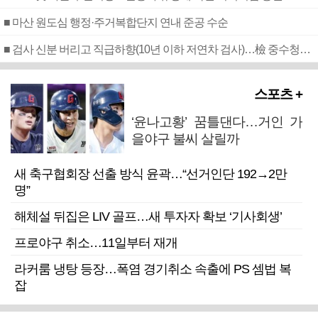
■ 마산 원도심 행정·주거복합단지 연내 준공 수순
■ 검사 신분 버리고 직급하향(10년 이하 저연차 검사)…檢 중수청행 기피
스포츠 +
‘윤나고황’ 꿈틀댄다…거인 가
을야구 불씨 살릴까
새 축구협회장 선출 방식 윤곽…“선거인단 192→2만
명”
해체설 뒤집은 LIV 골프…새 투자자 확보 ‘기사회생’
프로야구 취소…11일부터 재개
라커룸 냉탕 등장…폭염 경기취소 속출에 PS 셈법 복
잡