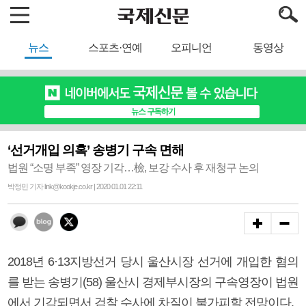
뉴스
스포츠·연예
오피니언
동영상
‘선거개입 의혹’ 송병기 구속 면해
법원 “소명 부족” 영장 기각…檢, 보강 수사 후 재청구 논의
박정민 기자 link@kookje.co.kr | 2020.01.01 22:11
2018년 6·13지방선거 당시 울산시장 선거에 개입한 혐의
를 받는 송병기(58) 울산시 경제부시장의 구속영장이 법원
에서 기각되면서 검찰 수사에 차질이 불가피할 전망이다.