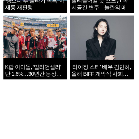
‘뺑소니 후 술타기 의혹’ 이
빨려들어갈 듯 스크린 속
재룡 재판행
시공간 변주…놀란의 메시
지는 ‘전쟁 속죄’
K팝 아이돌, '밀리언셀러'
‘라이징 스타’ 배우 김민하,
단 1.6%…30년간 등장
올해 BIFF 개막식 사회자
1182개팀 전수조사
확정