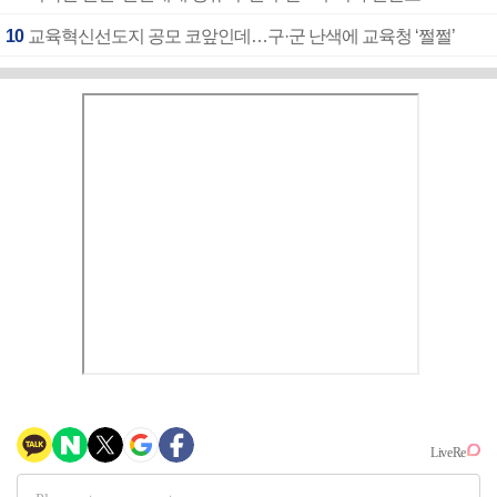
10
교육혁신선도지 공모 코앞인데…구·군 난색에 교육청 ‘쩔쩔’