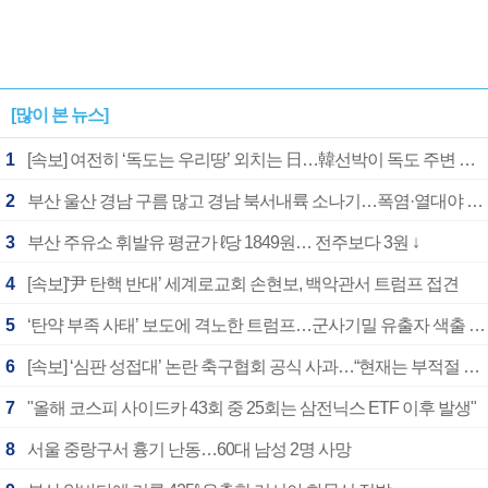
[많이 본 뉴스]
1
[속보] 여전히 ‘독도는 우리땅’ 외치는 日…韓선박이 독도 주변 해양조사 활동하자 반발
2
부산 울산 경남 구름 많고 경남 북서내륙 소나기…폭염·열대야 계속
3
부산 주유소 휘발유 평균가 ℓ당 1849원… 전주보다 3원 ↓
4
[속보]‘尹 탄핵 반대’ 세계로교회 손현보, 백악관서 트럼프 접견
5
‘탄약 부족 사태’ 보도에 격노한 트럼프…군사기밀 유출자 색출 지시
6
[속보] ‘심판 성접대’ 논란 축구협회 공식 사과…“현재는 부적절 행위 없어”
7
"올해 코스피 사이드카 43회 중 25회는 삼전닉스 ETF 이후 발생"
8
서울 중랑구서 흉기 난동…60대 남성 2명 사망