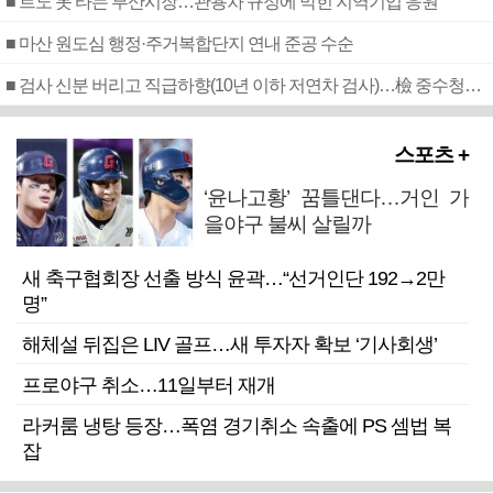
■ 르노 못 타는 부산시장…관용차 규정에 막힌 지역기업 응원
■ 마산 원도심 행정·주거복합단지 연내 준공 수순
■ 검사 신분 버리고 직급하향(10년 이하 저연차 검사)…檢 중수청행 기피
스포츠 +
‘윤나고황’ 꿈틀댄다…거인 가
을야구 불씨 살릴까
새 축구협회장 선출 방식 윤곽…“선거인단 192→2만
명”
해체설 뒤집은 LIV 골프…새 투자자 확보 ‘기사회생’
프로야구 취소…11일부터 재개
라커룸 냉탕 등장…폭염 경기취소 속출에 PS 셈법 복
잡