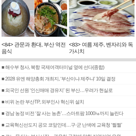
<84> 관문과 환대, 부산 역전
<83> 여름 제주, 벤자리와 독
음식
가시치
■ 해수부 청사, 북항 국제여객터미널 옆에 선다(종합)
■ 2028 유엔 해양총회 개최지, ‘부산이냐 제주냐’ 10일 결정
■ 외국인 선원 ‘인신매매 경유지’ 된 부산…우려가 현실로
■ 비위 논란 부산TP, 외부인사 혁신위 설치
■ 경남 농정 비전 ‘잘 사는 농촌’…스마트팜 1000㏊까지 늘린다
■ 교육혁신선도지 공모 코앞인데…구·군 난색에 교육청 ‘쩔쩔’