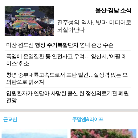
울산·경남 소식
진주성의 역사, 빛과 미디어로
되살아난다
마산 원도심 행정·주거복합단지 연내 준공 수순
폭염에 온열질환 등 안전사고 우려… 양산시, '어필 레
이스' 취소
창녕 중부내륙고속도로서 포탄 발견…살상력 없는 모
의탄으로 밝혀져
입원환자가 연달아 사망한 울산 한 정신의료기관 폐원
전망
근교산
주말엔&라이프