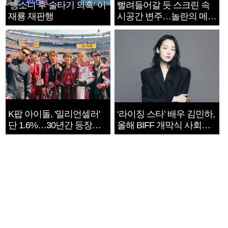
‘뺑소니 후 술타기 의혹’ 이
빨려들어갈 듯 스크린 속
재룡 재판행
시공간 변주…놀란의 메시
지는 ‘전쟁 속죄’
K팝 아이돌, '밀리언셀러'
‘라이징 스타’ 배우 김민하,
단 1.6%…30년간 등장
올해 BIFF 개막식 사회자
1182개팀 전수조사
확정