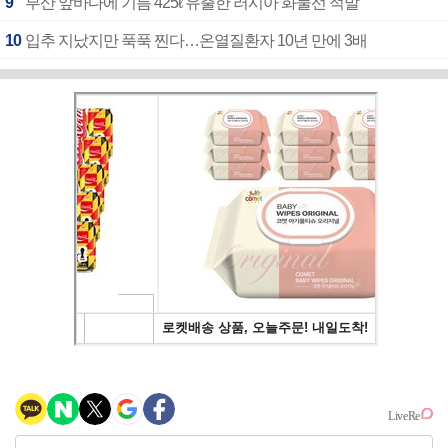
9
부산 앞바다에 기름 425ℓ 유출한 러시아 화물선 적발
10
입추 지났지만 푹푹 찐다…온열질환자 10년 만에 3배