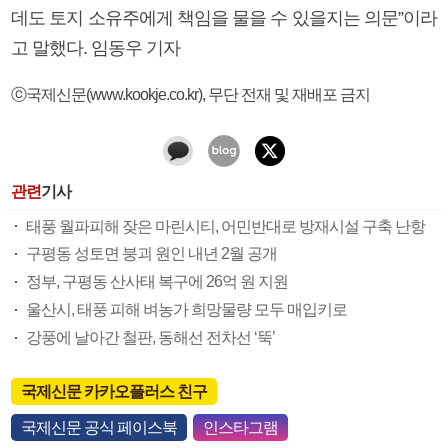
데도 토지 소유주에게 책임을 물을 수 있을지는 의문”이라
고 말했다. 임동우 기자
ⓒ국제신문(www.kookje.co.kr), 무단 전재 및 재배포 금지
관련
기사
태풍 월파피해 잦은 마린시티, 어민반대로 방재시설 구축 난항
구평동 성토면 붕괴 원인 내년 2월 공개
정부, 구평동 산사태 복구에 26억 원 지원
울산시, 태풍 피해 벼농가 희망물량 모두 매입키로
강풍에 날아간 철판, 동해선 전차선 ‘뚝’
국제신문 카카오플러스 친구
국제신문 공식 페이스북
인스타그램