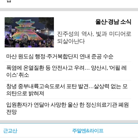
울산·경남 소식
진주성의 역사, 빛과 미디어로
되살아난다
마산 원도심 행정·주거복합단지 연내 준공 수순
폭염에 온열질환 등 안전사고 우려… 양산시, '어필 레
이스' 취소
창녕 중부내륙고속도로서 포탄 발견…살상력 없는 모
의탄으로 밝혀져
입원환자가 연달아 사망한 울산 한 정신의료기관 폐원
전망
근교산
주말엔&라이프