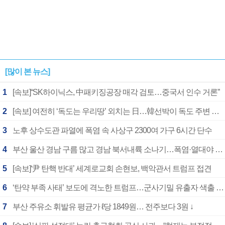
[많이 본 뉴스]
1
[속보]“SK하이닉스, 中패키징공장 매각 검토…중국서 인수 거론”
2
[속보] 여전히 ‘독도는 우리땅’ 외치는 日…韓선박이 독도 주변 해양조사 활동하자 반발
3
노후 상수도관 파열에 폭염 속 사상구 2300여 가구 6시간 단수
4
부산 울산 경남 구름 많고 경남 북서내륙 소나기…폭염·열대야 계속
5
[속보]‘尹 탄핵 반대’ 세계로교회 손현보, 백악관서 트럼프 접견
6
‘탄약 부족 사태’ 보도에 격노한 트럼프…군사기밀 유출자 색출 지시
7
부산 주유소 휘발유 평균가 ℓ당 1849원… 전주보다 3원 ↓