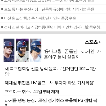
■ 교육혁신선도지 공모 코앞인데…구·군 난색에 교육청 ‘쩔쩔’
■ 르노 못 타는 부산시장…관용차 규정에 막힌 지역기업 응원
■ 마산 원도심 행정·주거복합단지 연내 준공 수순
■ 검사 신분 버리고 직급하향(10년 이하 저연차 검사)…檢 중수청행 기피
스포츠 +
‘윤나고황’ 꿈틀댄다…거인 가
을야구 불씨 살릴까
새 축구협회장 선출 방식 윤곽…“선거인단 192→2만
명”
해체설 뒤집은 LIV 골프…새 투자자 확보 ‘기사회생’
프로야구 취소…11일부터 재개
라커룸 냉탕 등장…폭염 경기취소 속출에 PS 셈법 복
잡