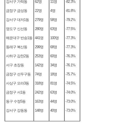
강서구 가락동
62명
11명
-82.3%
금정구 금성동
22명
4명
-81.8%
강서구 대저1동
279명
58명
-79.2%
영도구 신선동
280명
63명
-77.5%
해운대구 반송1동
441명
100명
-77.3%
동래구 복산동
299명
68명
-77.3%
사하구 감천2동
253명
60명
-76.3%
서구 초장동
142명
34명
-76.1%
금정구 선두구동
74명
18명
-75.7%
사상구 모라3동
318명
81명
-74.5%
금정구 서1동
242명
63명
-74.0%
동구 수정5동
163명
44명
-73.0%
강서구 강동동
148명
40명
-73.0%