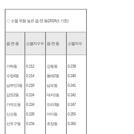
◇ 소멸 위험 높은 읍·면·동(2019년 기준)
읍·면·동
소멸지수※
읍·면·동
소멸지수
가락동
0.212
강동동
0.239
수정4동
0.214
봉래2동
0.240
남부민1동
0.218
남포동
0.241
감천2동
0.224
대저1동
0.242
가덕도동
0.224
모라3동
0.247
신선동
0.228
아미동
0.255
선두구동
0.234
초장동
0.260