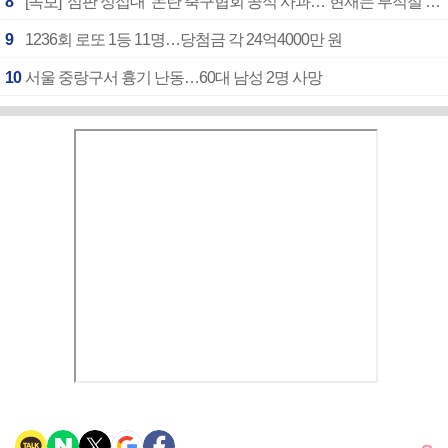
8
[속보] ‘심판 성접대’ 논란 축구협회 공식 사과…“현재는 부적절 행위 없어”
9
1236회 로또 1등 11명…당첨금 각 24억4000만 원
10
서울 중랑구서 흉기 난동…60대 남성 2명 사망