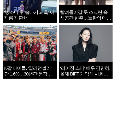
‘뺑소니 후 술타기 의혹’ 이
빨려들어갈 듯 스크린 속
재룡 재판행
시공간 변주…놀란의 메시
지는 ‘전쟁 속죄’
K팝 아이돌, '밀리언셀러'
‘라이징 스타’ 배우 김민하,
단 1.6%…30년간 등장
올해 BIFF 개막식 사회자
1182개팀 전수조사
확정