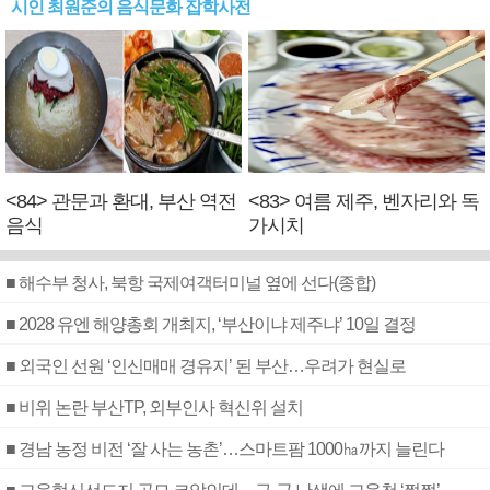
시인 최원준의 음식문화 잡학사전
<84> 관문과 환대, 부산 역전
<83> 여름 제주, 벤자리와 독
음식
가시치
■ 해수부 청사, 북항 국제여객터미널 옆에 선다(종합)
■ 2028 유엔 해양총회 개최지, ‘부산이냐 제주냐’ 10일 결정
■ 외국인 선원 ‘인신매매 경유지’ 된 부산…우려가 현실로
■ 비위 논란 부산TP, 외부인사 혁신위 설치
■ 경남 농정 비전 ‘잘 사는 농촌’…스마트팜 1000㏊까지 늘린다