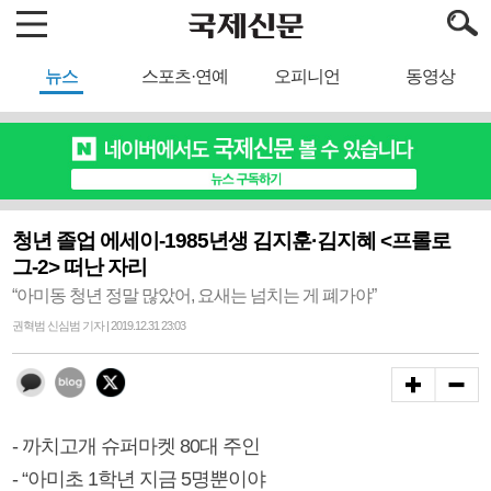
뉴스
스포츠·연예
오피니언
동영상
청년 졸업 에세이-1985년생 김지훈·김지혜 <프롤로
그-2> 떠난 자리
“아미동 청년 정말 많았어, 요새는 넘치는 게 폐가야”
권혁범 신심범 기자 | 2019.12.31 23:03
- 까치고개 슈퍼마켓 80대 주인
- “아미초 1학년 지금 5명뿐이야