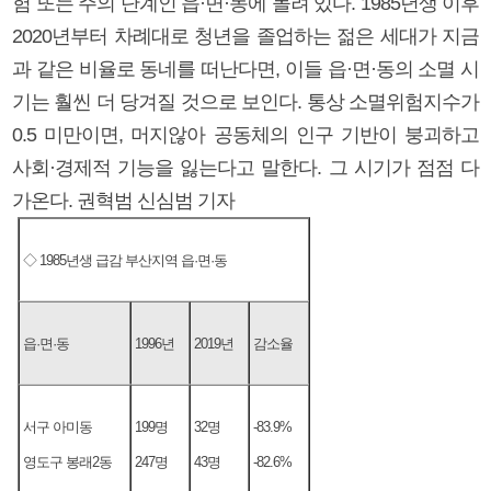
험 또는 주의 단계인 읍·면·동에 몰려 있다. 1985년생 이후
2020년부터 차례대로 청년을 졸업하는 젊은 세대가 지금
과 같은 비율로 동네를 떠난다면, 이들 읍·면·동의 소멸 시
기는 훨씬 더 당겨질 것으로 보인다. 통상 소멸위험지수가
0.5 미만이면, 머지않아 공동체의 인구 기반이 붕괴하고
사회·경제적 기능을 잃는다고 말한다. 그 시기가 점점 다
가온다. 권혁범 신심범 기자
◇ 1985년생 급감 부산지역 읍·면·동
읍·면·동
1996년
2019년
감소율
서구 아미동
199명
32명
-83.9%
영도구 봉래2동
247명
43명
-82.6%