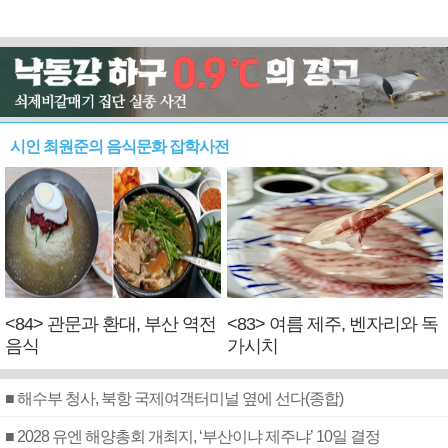
시인 최원준의 음식문화 잡학사전
<84> 관문과 환대, 부산 역전
<83> 여름 제주, 벤자리와 독
음식
가시치
■ 해수부 청사, 북항 국제여객터미널 옆에 선다(종합)
■ 2028 유엔 해양총회 개최지, ‘부산이냐 제주냐’ 10일 결정