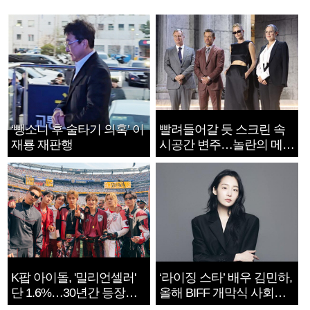
‘뺑소니 후 술타기 의혹’ 이
빨려들어갈 듯 스크린 속
재룡 재판행
시공간 변주…놀란의 메시
지는 ‘전쟁 속죄’
K팝 아이돌, '밀리언셀러'
‘라이징 스타’ 배우 김민하,
단 1.6%…30년간 등장
올해 BIFF 개막식 사회자
1182개팀 전수조사
확정