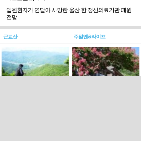
입원환자가 연달아 사망한 울산 한 정신의료기관 폐원
전망
근교산
주말엔&라이프
근교산&그너머…상주·문경
폭염보다 더 뜨거워라…100
청화산~시루봉
일을 붉게 불태울 ‘선비정신’
피었네
PC버전
엑스
페이스북
Copyright ⓒ 2015 All rights reserved by 국제신문