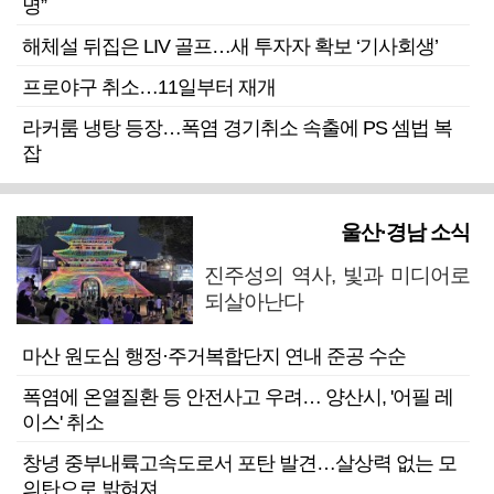
명”
해체설 뒤집은 LIV 골프…새 투자자 확보 ‘기사회생’
프로야구 취소…11일부터 재개
라커룸 냉탕 등장…폭염 경기취소 속출에 PS 셈법 복
잡
울산·경남 소식
진주성의 역사, 빛과 미디어로
되살아난다
마산 원도심 행정·주거복합단지 연내 준공 수순
폭염에 온열질환 등 안전사고 우려… 양산시, '어필 레
이스' 취소
창녕 중부내륙고속도로서 포탄 발견…살상력 없는 모
의탄으로 밝혀져