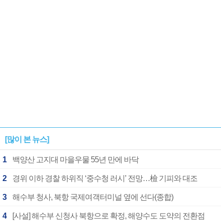
[많이 본 뉴스]
1
백양산 고지대 마을우물 55년 만에 바닥
2
경위 이하 경찰 하위직 ‘중수청 러시’ 전망…檢 기피와 대조
3
해수부 청사, 북항 국제여객터미널 옆에 선다(종합)
4
[사설] 해수부 신청사 북항으로 확정, 해양수도 도약의 전환점