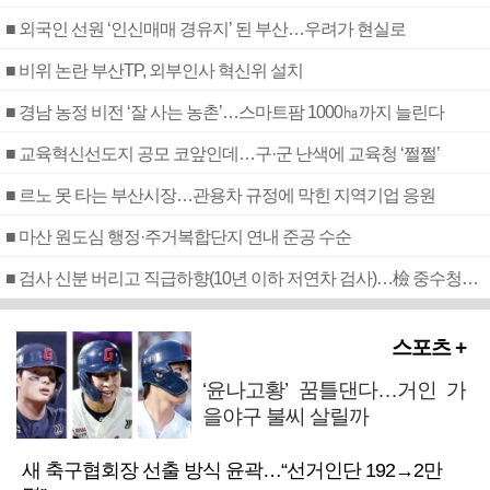
■ 외국인 선원 ‘인신매매 경유지’ 된 부산…우려가 현실로
■ 비위 논란 부산TP, 외부인사 혁신위 설치
■ 경남 농정 비전 ‘잘 사는 농촌’…스마트팜 1000㏊까지 늘린다
■ 교육혁신선도지 공모 코앞인데…구·군 난색에 교육청 ‘쩔쩔’
■ 르노 못 타는 부산시장…관용차 규정에 막힌 지역기업 응원
■ 마산 원도심 행정·주거복합단지 연내 준공 수순
■ 검사 신분 버리고 직급하향(10년 이하 저연차 검사)…檢 중수청행 기피
스포츠 +
‘윤나고황’ 꿈틀댄다…거인 가
을야구 불씨 살릴까
새 축구협회장 선출 방식 윤곽…“선거인단 192→2만