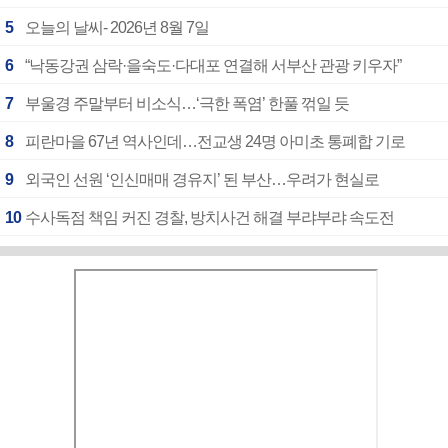
5
오늘의 날씨- 2026년 8월 7일
6
“낙동강권 삼락·을숙도·다대포 연결해 서부산 관광 키우자”
7
부울경 주말부터 비소식…‘극한 폭염’ 한풀 꺾일 듯
8
피란마을 67년 역사인데…전교생 24명 아미초 통폐합 기로
9
외국인 선원 ‘인신매매 경유지’ 된 부산…우려가 현실로
10
수사독점 책임 커진 경찰, 방치사건 해결 부랴부랴 속도전