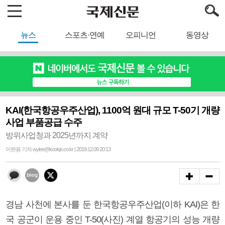
뉴스
스포츠·연예
오피니언
동영상
KAI(한국항공우주산업), 1100억 원대 규모 T-50기 개량
사업 부품공급 수주
방위사업청과 2025년까지 계약
이완용 기자 wylee@kookje.co.kr | 2019.12.09 20:13
경남 사천에 본사를 둔 한국항공우주산업(이하 KAI)은 한
국 공군이 운용 중인 T-50(사진) 계열 항공기의 성능 개량