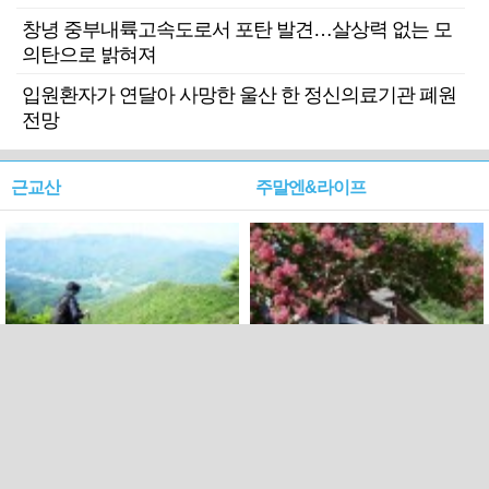
창녕 중부내륙고속도로서 포탄 발견…살상력 없는 모
의탄으로 밝혀져
입원환자가 연달아 사망한 울산 한 정신의료기관 폐원
전망
근교산
주말엔&라이프
근교산&그너머…상주·문경
폭염보다 더 뜨거워라…100
청화산~시루봉
일을 붉게 불태울 ‘선비정신’
피었네