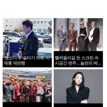
‘뺑소니 후 술타기 의혹’ 이
빨려들어갈 듯 스크린 속
재룡 재판행
시공간 변주…놀란의 메시
지는 ‘전쟁 속죄’