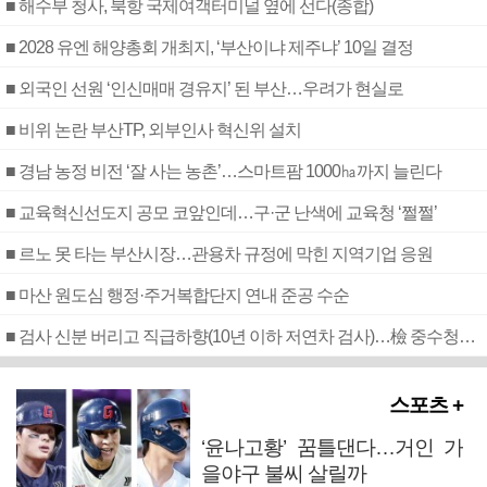
■ 해수부 청사, 북항 국제여객터미널 옆에 선다(종합)
■ 2028 유엔 해양총회 개최지, ‘부산이냐 제주냐’ 10일 결정
■ 외국인 선원 ‘인신매매 경유지’ 된 부산…우려가 현실로
■ 비위 논란 부산TP, 외부인사 혁신위 설치
■ 경남 농정 비전 ‘잘 사는 농촌’…스마트팜 1000㏊까지 늘린다
■ 교육혁신선도지 공모 코앞인데…구·군 난색에 교육청 ‘쩔쩔’
■ 르노 못 타는 부산시장…관용차 규정에 막힌 지역기업 응원
■ 마산 원도심 행정·주거복합단지 연내 준공 수순
■ 검사 신분 버리고 직급하향(10년 이하 저연차 검사)…檢 중수청행 기피
스포츠 +
‘윤나고황’ 꿈틀댄다…거인 가
을야구 불씨 살릴까