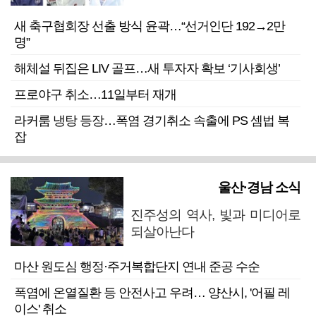
새 축구협회장 선출 방식 윤곽…“선거인단 192→2만
명”
해체설 뒤집은 LIV 골프…새 투자자 확보 ‘기사회생’
프로야구 취소…11일부터 재개
라커룸 냉탕 등장…폭염 경기취소 속출에 PS 셈법 복
잡
울산·경남 소식
진주성의 역사, 빛과 미디어로
되살아난다
마산 원도심 행정·주거복합단지 연내 준공 수순
폭염에 온열질환 등 안전사고 우려… 양산시, '어필 레
이스' 취소