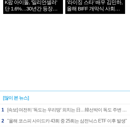
K팝 아이돌, '밀리언셀러'
‘라이징 스타’ 배우 김민하,
단 1.6%…30년간 등장
올해 BIFF 개막식 사회자
1182개팀 전수조사
확정
[많이 본 뉴스]
1
[속보] 여전히 ‘독도는 우리땅’ 외치는 日…韓선박이 독도 주변 해양조사 활동하자 반발
2
"올해 코스피 사이드카 43회 중 25회는 삼전닉스 ETF 이후 발생"