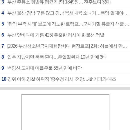
3
부산 주유소 휘발유 평균가 ℓ당 1849원… 전주보다 3원 ↓
4
부산 울산 경남 구름 많고 경남 북서내륙 소나기…폭염·열대야 계속
5
‘탄약 부족 사태’ 보도에 격노한 트럼프…군사기밀 유출자 색출 지시
6
부산 앞바다에 기름 425ℓ 유출한 러시아 화물선 적발
7
[2026 부산청소년극지체험탐험대 현장르포] 2회 : 하늘에서 만난 얼음의 나라
8
입추 지났지만 푹푹 찐다…온열질환자 10년 만에 3배
9
백양산 고지대 마을우물 55년 만에 바닥
10
경위 이하 경찰 하위직 ‘중수청 러시’ 전망…檢 기피와 대조