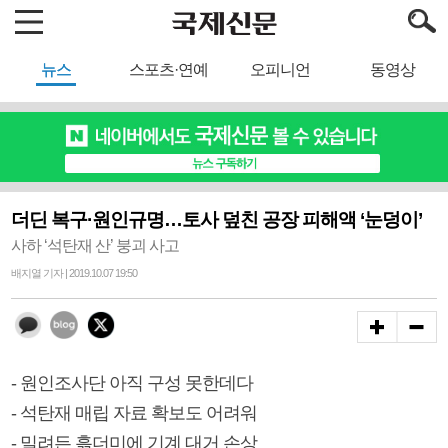
뉴스
스포츠·연예
오피니언
동영상
더딘 복구·원인규명…토사 덮친 공장 피해액 ‘눈덩이’
사하 ‘석탄재 산’ 붕괴 사고
배지열 기자 | 2019.10.07 19:50
- 원인조사단 아직 구성 못한데다
- 석탄재 매립 자료 확보도 어려워
- 밀려든 흙더미에 기계 대거 손상