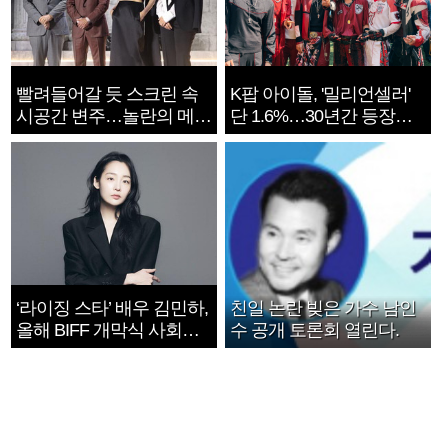
빨려들어갈 듯 스크린 속
K팝 아이돌, '밀리언셀러'
시공간 변주…놀란의 메시
단 1.6%…30년간 등장
지는 ‘전쟁 속죄’
1182개팀 전수조사
‘라이징 스타’ 배우 김민하,
친일 논란 빚은 가수 남인
올해 BIFF 개막식 사회자
수 공개 토론회 열린다.
확정