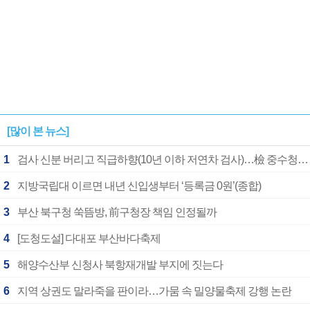
[많이 본 뉴스]
1
검사 신분 버리고 직급하향(10년 이하 저연차 검사)…檢 중수청행 기피
2
지방국립대 이르면 내년 신입생부터 ‘등록금 0원’(종합)
3
부산 북구청 쑥뜸방, 前구청장 책임 인정될까
4
[도청도설] 다대포 부산바다축제
5
해양수산부 신청사 북항재개발 부지에 짓는다
6
지역 상권도 말라죽을 판이라…가뭄 속 밀양물축제 강행 논란