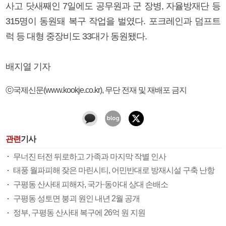
사고 닷새째인 7일에도 공무원과 군 장병, 자율방재단 등
315명이 동원돼 복구 작업을 벌였다. 포크레인과 덤프트
럭 등 대형 중장비도 33대가 동원됐다.
배지열 기자
ⓒ국제신문(www.kookje.co.kr), 무단 전재 및 재배포 금지
관련
기사
무너진 터전 뒤로하고 가족과 마지막 작별 인사
태풍 월파피해 잦은 마린시티, 어민반대로 방재시설 구축 난항
구평동 산사태 피해자, 국가·동아대 상대 손배소
구평동 성토면 붕괴 원인 내년 2월 공개
정부, 구평동 산사태 복구에 26억 원 지원