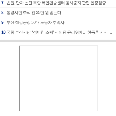
7
법원, 단차 논란 북항 복합환승센터 공사중지 관련 현장검증
8
통영시민 추석 전 35만 원 받는다
9
부산 철강공장 50대 노동자 추락사
10
국힘 부산시당, ‘정이한 조력’ 시의원 윤리위에…‘한동훈 지지’도 신고접수