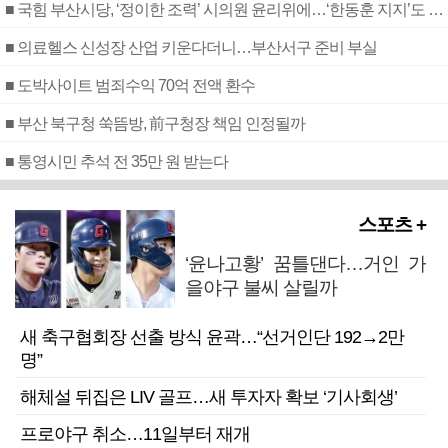
■ 국힘 부산시당, ‘정이한 조력’ 시의원 윤리위에…‘한동훈 지지’도 신고접수
■ 의료헬스 신성장 산업 키운다더니…부산서구 준비 부실
■ 도박사이트 범죄수익 70억 전액 환수
■ 부산 북구청 쑥뜸방, 前구청장 책임 인정될까
■ 통영시민 추석 전 35만 원 받는다
스포츠 +
‘윤나고황’ 꿈틀댄다…거인 가
을야구 불씨 살릴까
새 축구협회장 선출 방식 윤곽…“선거인단 192→2만
명”
해체설 뒤집은 LIV 골프…새 투자자 확보 ‘기사회생’
프로야구 취소…11일부터 재개