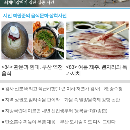
시인 최원준의 음식문화 잡학사전
<84> 관문과 환대, 부산 역전
<83> 여름 제주, 벤자리와 독
음식
가시치
■ 검사 신분 버리고 직급하향(10년 이하 저연차 검사)…檢 중수청행 기피
■ 지역 상권도 말라죽을 판이라…가뭄 속 밀양물축제 강행 논란
■ 지방국립대 이르면 내년 신입생부터 ‘등록금 0원’(종합)
■ 탄소흡수력 높여 폭염 대응…부산 도시숲 지도 다시 그린다